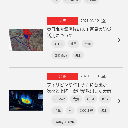
2021.03.12
災害
（金）
東日本大震災後の人工衛星の防災
活用について
ALOS
地震
台風
国際協力
洪水
2020.11.13
災害
（金）
フィリピンやベトナムに台風が
次々と上陸…衛星が観測した大雨
GSMaP
大気
GPM
DPR
台風
雨
GCOM-W
洪水
Today's Earth