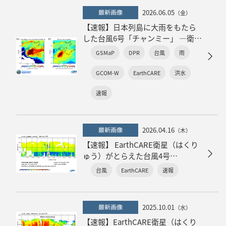
2026.06.05
最新画像
（金）
【速報】日本列島に大雨をもたら
した台風6号「チャンミー」 ―衛星
データ解析結果―
GSMaP
DPR
台風
雨
GCOM-W
EarthCARE
洪水
速報
2026.04.16
最新画像
（木）
【速報】 EarthCARE衛星（はくり
ゅう）がとらえた台風4号
（Sinlaku）の「眼」
台風
EarthCARE
速報
2025.10.01
最新画像
（水）
【速報】EarthCARE衛星（はくり