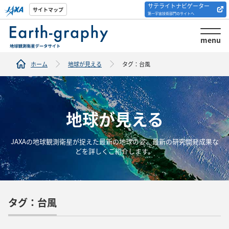
サテライトナビゲーター
解析ツール/サイトの
サイトマップ
第一宇宙技術部門のサイトへ
紹介
menu
ホーム
地球が見える
タグ：台風
地球が見える
JAXAの地球観測衛星が捉えた最新の地球の姿、最新の研究開発成果な
どを詳しくご紹介します。
タグ：台風