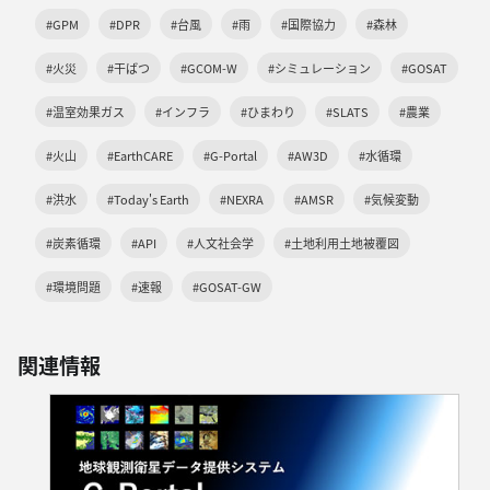
#GPM
#DPR
#台風
#雨
#国際協力
#森林
#火災
#干ばつ
#GCOM-W
#シミュレーション
#GOSAT
#温室効果ガス
#インフラ
#ひまわり
#SLATS
#農業
#火山
#EarthCARE
#G-Portal
#AW3D
#水循環
#洪水
#Today's Earth
#NEXRA
#AMSR
#気候変動
#炭素循環
#API
#人文社会学
#土地利用土地被覆図
#環境問題
#速報
#GOSAT-GW
関連情報