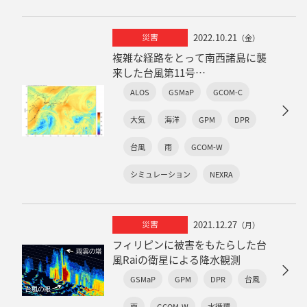
2022.10.21
災害
（金）
複雑な経路をとって南西諸島に襲
来した台風第11号
～衛星観測と気象リアルタイムシ
ALOS
GSMaP
GCOM-C
ミュレーションで見られた特徴～
大気
海洋
GPM
DPR
台風
雨
GCOM-W
シミュレーション
NEXRA
2021.12.27
災害
（月）
フィリピンに被害をもたらした台
風Raiの衛星による降水観測
GSMaP
GPM
DPR
台風
雨
GCOM-W
水循環