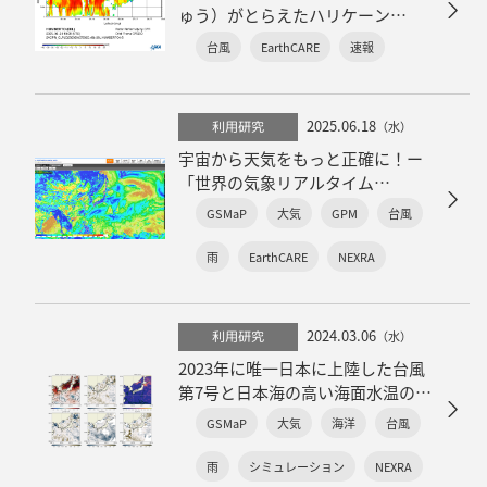
ゅう）がとらえたハリケーン
Humbertoの「眼」
台風
EarthCARE
速報
2025.06.18
利用研究
（水）
宇宙から天気をもっと正確に！ー
「世界の気象リアルタイム
NEXRA3」がリニューアル、新旧シ
GSMaP
大気
GPM
台風
ステムの性能比較（論文解説）
雨
EarthCARE
NEXRA
2024.03.06
利用研究
（水）
2023年に唯一日本に上陸した台風
第7号と日本海の高い海面水温の関
係
GSMaP
大気
海洋
台風
雨
シミュレーション
NEXRA