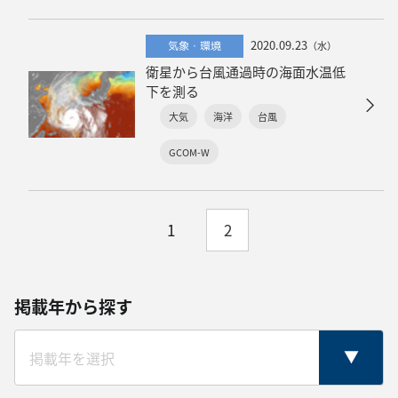
2020.09.23
気象・環境
（水）
衛星から台風通過時の海面水温低
下を測る
大気
海洋
台風
GCOM-W
1
2
掲載年から探す