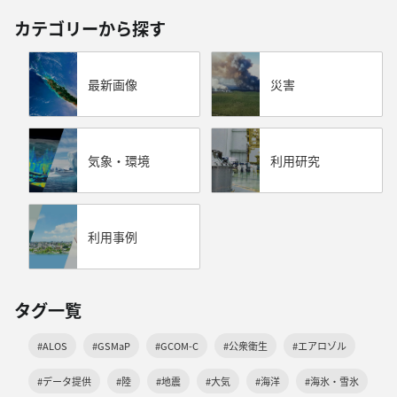
カテゴリーから探す
最新画像
災害
気象・環境
利用研究
利用事例
タグ一覧
#ALOS
#GSMaP
#GCOM-C
#公衆衛生
#エアロゾル
#データ提供
#陸
#地震
#大気
#海洋
#海氷・雪氷