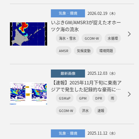
2026.02.19
気象・環境
（木）
いぶきGW/AMSR3が捉えたオホー
ツク海の流氷
海氷・雪氷
GCOM-W
水循環
AMSR
気候変動
環境問題
2025.12.03
最新画像
（水）
【速報】2025年11月下旬に東南ア
ジアで発生した記録的な豪雨に関
する衛星降水データによる解析結
GSMaP
GPM
DPR
雨
果
GCOM-W
洪水
速報
2025.11.12
気象・環境
（水）