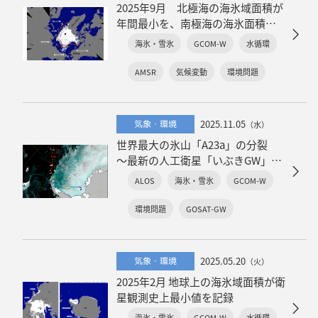
2025年9月 北極海の海氷域面積が
年間最小を、南極海の海氷面積が
年間最大を記録
海氷・雪氷
GCOM-W
水循環
AMSR
気候変動
環境問題
2025.11.05
気象・環境
（水）
世界最大の氷山「A23a」の分裂
～最新の人工衛星「いぶきGW」と
「しずく」、「だいち2号・4号」
ALOS
海氷・雪氷
GCOM-W
が捉えたA23a氷山の軌跡～
環境問題
GOSAT-GW
2025.05.20
気象・環境
（火）
2025年2月 地球上の海氷域面積が衛
星観測史上最小値を記録
海氷・雪氷
GCOM-W
水循環