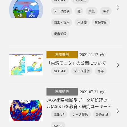
データ提供
陸
大気
海洋
海氷・雪氷
水循環
気候変動
炭素循環
2021.11.12
利用事例
（金）
「内湾モニタ」の公開について
GCOM-C
データ提供
海洋
2021.07.21
利用研究
（水）
JAXA衛星横断型データ前処理ツー
ル(ASIST)を教育・研究ユーザー向
けに公開開始
GSMaP
データ提供
G-Portal
AW3D