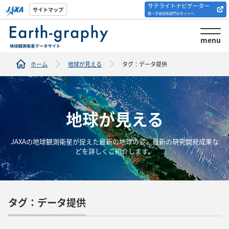
サテライトナビゲーター
解析ツール/サイトの
サイトマップ
第一宇宙技術部門のサイトへ
紹介
menu
ホーム
地球が見える
タグ：データ提供
地球が見える
JAXAの地球観測衛星が捉えた最新の地球の姿、最新の研究開発成果な
どを詳しくご紹介します。
タグ：データ提供