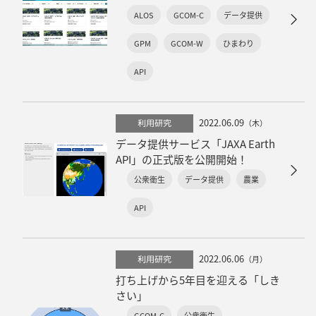
ALOS
GCOM-C
データ提供
GPM
GCOM-W
ひまわり
API
2022.06.09
利用研究
（木）
データ提供サービス「JAXA Earth
API」の正式版を公開開始！
公衆衛生
データ提供
農業
API
2022.06.06
利用研究
（月）
打ち上げから5年目を迎える「しき
さい」
GCOM-C
公衆衛生