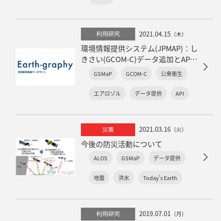
2021.04.15
利用研究
（木）
環境情報提供システム(JPMAP)：し
きさい(GCOM-C)データ追加とAPI
機能を付加しリニューアル公開！
GSMaP
GCOM-C
公衆衛生
エアロゾル
データ提供
API
2021.03.16
災害
（火）
今後の防災活動について
ALOS
GSMaP
データ提供
地震
洪水
Today's Earth
2019.07.01
利用研究
（月）