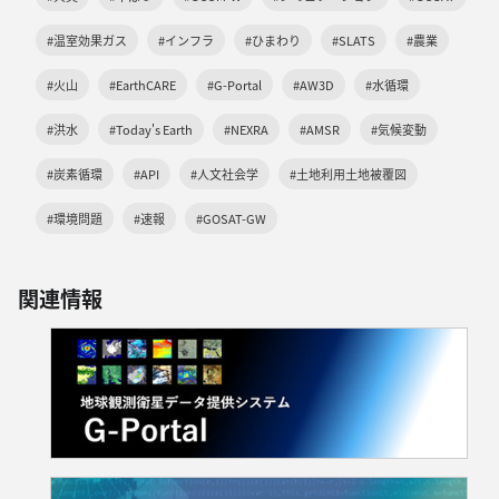
#温室効果ガス
#インフラ
#ひまわり
#SLATS
#農業
#火山
#EarthCARE
#G-Portal
#AW3D
#水循環
#洪水
#Today's Earth
#NEXRA
#AMSR
#気候変動
#炭素循環
#API
#人文社会学
#土地利用土地被覆図
#環境問題
#速報
#GOSAT-GW
関連情報