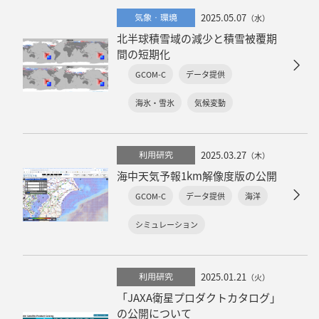
2025.05.07
気象・環境
（水）
北半球積雪域の減少と積雪被覆期
間の短期化
GCOM-C
データ提供
海氷・雪氷
気候変動
2025.03.27
利用研究
（木）
海中天気予報1km解像度版の公開
GCOM-C
データ提供
海洋
シミュレーション
2025.01.21
利用研究
（火）
「JAXA衛星プロダクトカタログ」
の公開について