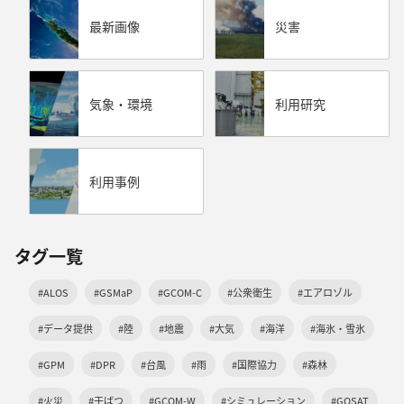
最新画像
災害
気象・環境
利用研究
利用事例
タグ一覧
#ALOS
#GSMaP
#GCOM-C
#公衆衛生
#エアロゾル
#データ提供
#陸
#地震
#大気
#海洋
#海氷・雪氷
#GPM
#DPR
#台風
#雨
#国際協力
#森林
#火災
#干ばつ
#GCOM-W
#シミュレーション
#GOSAT