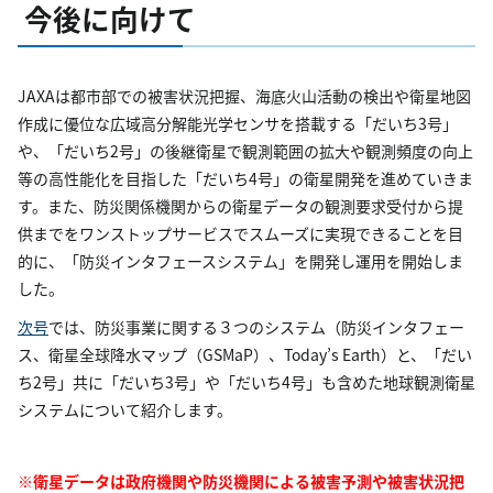
今後に向けて
JAXAは都市部での被害状況把握、海底火山活動の検出や衛星地図
作成に優位な広域高分解能光学センサを搭載する「だいち3号」
や、「だいち2号」の後継衛星で観測範囲の拡大や観測頻度の向上
等の高性能化を目指した「だいち4号」の衛星開発を進めていきま
す。また、防災関係機関からの衛星データの観測要求受付から提
供までをワンストップサービスでスムーズに実現できることを目
的に、「防災インタフェースシステム」を開発し運用を開始しま
した。
次号
では、防災事業に関する３つのシステム（防災インタフェー
ス、衛星全球降水マップ（GSMaP）、Today’s Earth）と、「だい
ち2号」共に「だいち3号」や「だいち4号」も含めた地球観測衛星
システムについて紹介します。
※衛星データは政府機関や防災機関による被害予測や被害状況把