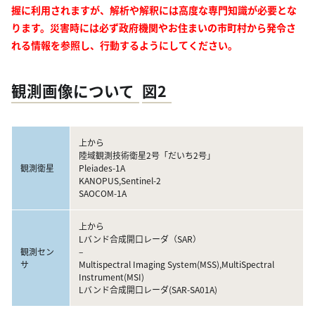
握に利用されますが、解析や解釈には高度な専門知識が必要とな
ります。災害時には必ず政府機関やお住まいの市町村から発令さ
れる情報を参照し、行動するようにしてください。
観測画像について
図2
上から
陸域観測技術衛星2号「だいち2号」
観測衛星
Pleiades-1A
KANOPUS,Sentinel-2
SAOCOM-1A
上から
Lバンド合成開口レーダ（SAR）
観測セン
–
サ
Multispectral Imaging System(MSS),MultiSpectral
Instrument(MSI)
Lバンド合成開口レーダ(SAR-SA01A)