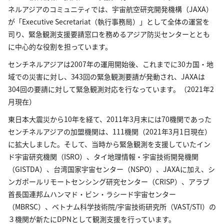
ネルアジアのコミュニティでは、宇宙航空研究開発機構（JAXA）
が「Executive Secretariat（執行事務局）」として全体の運営を
司り、緊急観測支援要請窓口を務めるアジア防災センターととも
に中心的な役割を担っています。
センチネルアジアは2007年の運用開始後、これまでに30カ国・地
域での災害に対し、343回の緊急観測要請が発動され、JAXAは
304回の要請に対して緊急観測対応を行なっています。（2021年2
月現在）
東日本大震災から10年を経て、2011年3月末には70機関であった
センチネルアジアの加盟機関は、111機関（2021年3月1日現在）
に拡大しました。そして、当時から緊急観測を支援していたイン
ド宇宙研究機関（ISRO）、タイ地理情報・宇宙技術開発機関
（GISTDA）、台湾国家宇宙センター（NSPO）、JAXAに加え、シ
ンガポールリモートセンシング研究センター（CRISP）、アラブ
首長国連邦ムハンマド・ビン・ラシード宇宙センター
（MBRSC）、ベトナム科学技術院/宇宙技術研究所（VAST/STI）の
３機関が新たにDPNとして観測支援を行っています。