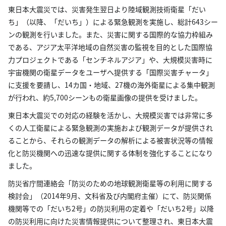
東日本大震災では、災害発生翌日より陸域観測技術衛星「だい
ち」（以降、「だいち」）による緊急観測を実施し、総計643シー
ンの観測を行いました。また、災害に関する国際的な協力枠組み
である、アジア太平洋地域の自然災害の監視を目的とした国際協
力プロジェクトである「センチネルアジア」や、大規模災害時に
宇宙機関の衛星データをユーザへ提供する「国際災害チャータ」
に支援を要請し、14カ国・地域、27機の海外衛星による集中観測
が行われ、約5,700シーンもの衛星画像の提供を受けました。
東日本大震災での対応の経験を活かし、大規模災害では非常に多
くの人工衛星による緊急観測の実施および観測データが提供され
ることから、それらの観測データの解析による被害状況等の情報
化と防災機関への迅速な提供に関する体制を強化することになり
ました。
防災省庁間連絡会「防災のための地球観測衛星等の利用に関する
検討会」（2014年9月、文科省及び内閣府主催）にて、防災関係
機関等での「だいち2号」の防災利用の定着や「だいち2号」以降
の防災利用に向けた災害情報提供について整理され、東日本大震