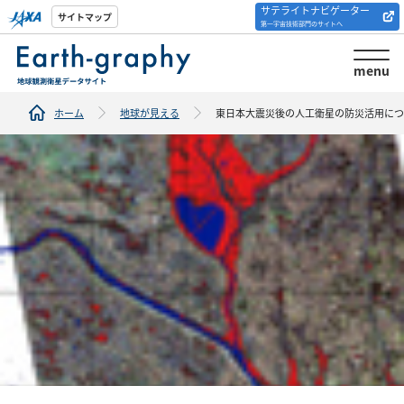
サテライトナビゲーター
解析ツール/サイトの
サイトマップ
第一宇宙技術部門のサイトへ
紹介
menu
ホーム
地球が見える
東日本大震災後の人工衛星の防災活用につ