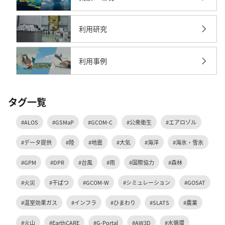
利用研究
利用事例
タグ一覧
#ALOS
#GSMaP
#GCOM-C
#公衆衛生
#エアロゾル
#データ提供
#陸
#地震
#大気
#海洋
#海氷・雪氷
#GPM
#DPR
#台風
#雨
#国際協力
#森林
#火災
#干ばつ
#GCOM-W
#シミュレーション
#GOSAT
#温室効果ガス
#インフラ
#ひまわり
#SLATS
#農業
#火山
#EarthCARE
#G-Portal
#AW3D
#水循環