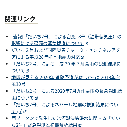
関連リンク
[速報]「だいち2号」による台風18号（温帯低気圧）の
影響による豪雨の緊急観測について
だいち２号および国際災害チャータ・センチネルアジ
アによる平成28年熊本地震の対応
「だいち2号」による平成 30 年７月豪雨の観測結果に
ついて
地球が見える 2020年 進路予測が難しかった2019年台
風10号
「だいち2号」による2020年7月九州豪雨の緊急観測結
果について
「だいち2号」によるネパール地震の観測結果につい
て (5)
西ブータンで発生した氷河湖決壊洪水に関する「だい
ち2号」緊急観測と初期解析結果