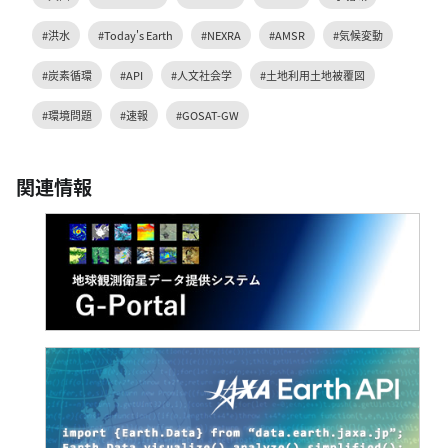
#洪水
#Today's Earth
#NEXRA
#AMSR
#気候変動
#炭素循環
#API
#人文社会学
#土地利用土地被覆図
#環境問題
#速報
#GOSAT-GW
関連情報