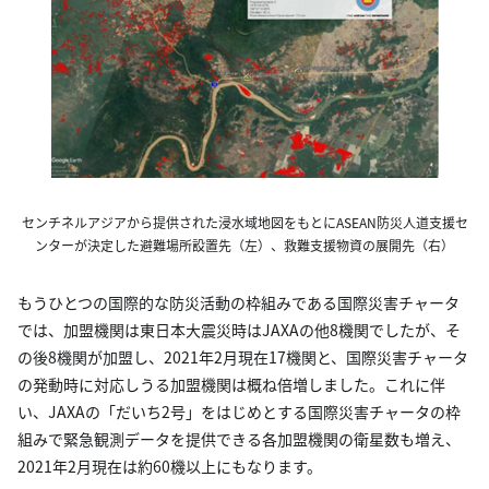
センチネルアジアから提供された浸水域地図をもとにASEAN防災人道支援セ
ンターが決定した避難場所設置先（左）、救難支援物資の展開先（右）
もうひとつの国際的な防災活動の枠組みである国際災害チャータ
では、加盟機関は東日本大震災時はJAXAの他8機関でしたが、そ
の後8機関が加盟し、2021年2月現在17機関と、国際災害チャータ
の発動時に対応しうる加盟機関は概ね倍増しました。これに伴
い、JAXAの「だいち2号」をはじめとする国際災害チャータの枠
組みで緊急観測データを提供できる各加盟機関の衛星数も増え、
2021年2月現在は約60機以上にもなります。