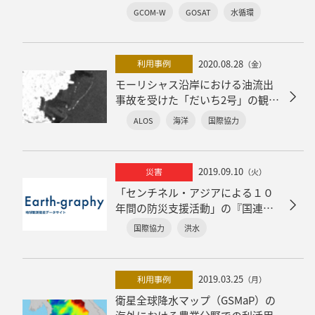
GCOM-W
GOSAT
水循環
2020.08.28
利用事例
（金）
モーリシャス沿岸における油流出
事故を受けた「だいち2号」の観測
協力
ALOS
海洋
国際協力
2019.09.10
災害
（火）
「センチネル・アジアによる１０
年間の防災支援活動」の『国連世
界防災白書2019』への掲載につい
国際協力
洪水
て
2019.03.25
利用事例
（月）
衛星全球降水マップ（GSMaP）の