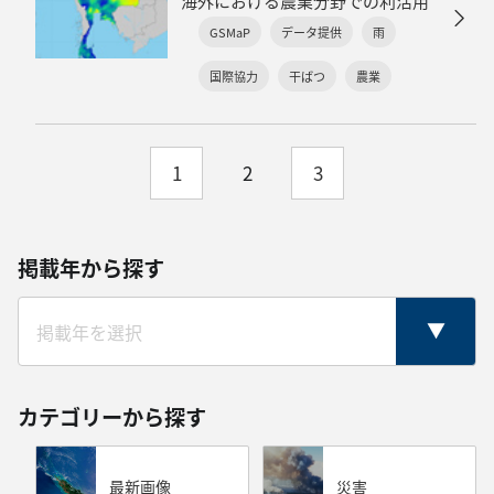
海外における農業分野での利活用
GSMaP
データ提供
雨
国際協力
干ばつ
農業
1
2
3
掲載年から探す
カテゴリーから探す
最新画像
災害