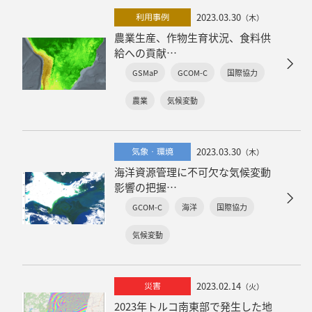
2023.03.30
利用事例
（木）
農業生産、作物生育状況、食料供
給への貢献
～環境が世界の穀物需給に与える
GSMaP
GCOM-C
国際協力
影響について～
農業
気候変動
2023.03.30
気象・環境
（木）
海洋資源管理に不可欠な気候変動
影響の把握
～海の色の変化を監視する「しき
GCOM-C
海洋
国際協力
さい」～
気候変動
2023.02.14
災害
（火）
2023年トルコ南東部で発生した地