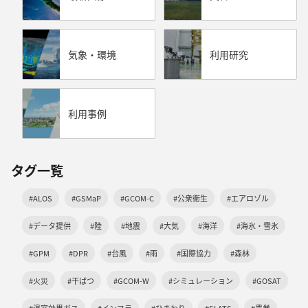
気象・環境
利用研究
利用事例
タグ一覧
#ALOS
#GSMaP
#GCOM-C
#公衆衛生
#エアロゾル
#データ提供
#陸
#地震
#大気
#海洋
#海氷・雪氷
#GPM
#DPR
#台風
#雨
#国際協力
#森林
#火災
#干ばつ
#GCOM-W
#シミュレーション
#GOSAT
#温室効果ガス
#インフラ
#ひまわり
#SLATS
#農業