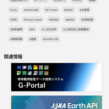
#火山
#EarthCARE
#G-Portal
#AW3D
#水循環
#洪水
#Today's Earth
#NEXRA
#AMSR
#気候変動
#炭素循環
#API
#人文社会学
#土地利用土地被覆図
#環境問題
#速報
#GOSAT-GW
関連情報