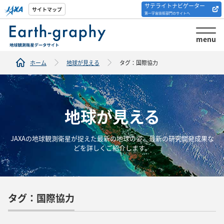
サテライトナビゲーター
解析ツール/サイトの
サイトマップ
第一宇宙技術部門のサイトへ
紹介
menu
ホーム
地球が見える
タグ：国際協力
地球が見える
JAXAの地球観測衛星が捉えた最新の地球の姿、最新の研究開発成果な
どを詳しくご紹介します。
タグ：国際協力