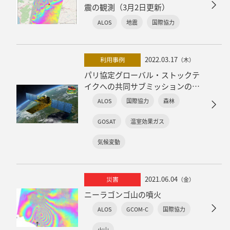
震の観測（3月2日更新）
ALOS
地震
国際協力
2022.03.17
利用事例
（木）
パリ協定グローバル・ストックテ
イクへの共同サブミッションの提
出
ALOS
国際協力
森林
-衛星観測で気候変動対策に貢献-
GOSAT
温室効果ガス
気候変動
2021.06.04
災害
（金）
ニーラゴンゴ山の噴火
ALOS
GCOM-C
国際協力
火山