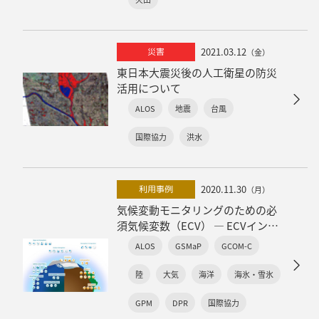
2021.03.12
災害
（金）
東日本大震災後の人工衛星の防災
活用について
ALOS
地震
台風
国際協力
洪水
2020.11.30
利用事例
（月）
気候変動モニタリングのための必
須気候変数（ECV） ― ECVインベ
ントリー（Ver3）の公開 ―
ALOS
GSMaP
GCOM-C
陸
大気
海洋
海氷・雪氷
GPM
DPR
国際協力