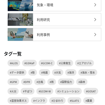
気象・環境
利用研究
利用事例
タグ一覧
#ALOS
#GSMaP
#GCOM-C
#公衆衛生
#エアロゾル
#データ提供
#陸
#地震
#大気
#海洋
#海氷・雪氷
#GPM
#DPR
#台風
#雨
#国際協力
#森林
#火災
#干ばつ
#GCOM-W
#シミュレーション
#GOSAT
#温室効果ガス
#インフラ
#ひまわり
#SLATS
#農業