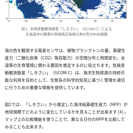
図１. 気候変動観測衛星「しきさい」（GCOM-C）による
北海道沖の親潮の南端周辺海域の海の色のRGB画像
海の色を観測する衛星センサは、植物プランクトンの量、基礎生
産力（二酸化炭素（CO2）吸収能力）の空間分布と時間変化、水
温等の生育環境に関わる要因を推定するのに役立ちます。気候変
動観測衛星「しきさい」（GCOM-C）は、海洋生物資源の持続可
能な利用を目的として、生態系の科学的知見に基づく管理を適切
に行うための重要な情報を提供しています。
図2では、「しきさい」から推定した海洋純基礎生産力（NPP）が
地球規模でどのように変化しているかを見ることが出来ます [4] 。
マップ上の比較機能を使うことで、異なる日付のNPPを比較して
みることも出来ます。