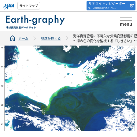
サテライトナビゲーター
解析ツール/サイトの
サイトマップ
第一宇宙技術部門のサイトへ
紹介
menu
海洋資源管理に不可欠な気候変動影響の把
ホーム
地球が見える
～海の色の変化を監視する「しきさい」～