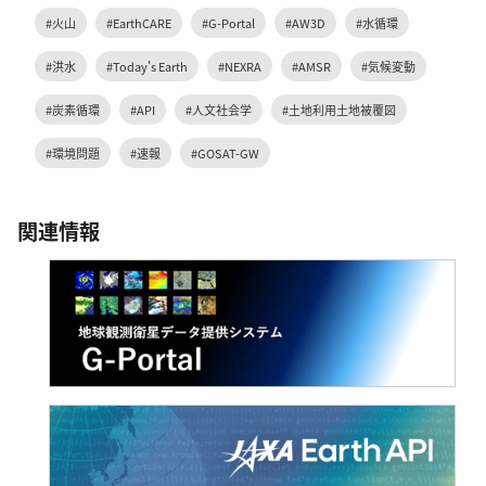
#火山
#EarthCARE
#G-Portal
#AW3D
#水循環
#洪水
#Today's Earth
#NEXRA
#AMSR
#気候変動
#炭素循環
#API
#人文社会学
#土地利用土地被覆図
#環境問題
#速報
#GOSAT-GW
関連情報