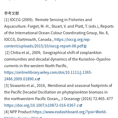
参考文献
[1] IOCCG (2009). Remote Sensing in Fisheries and
Aquaculture. Forget, M.-H., Stuart, V. and Platt, T. (eds.), Reports
of the International Ocean-Colour Coordinating Group, No. 8,
IOCCG, Dartmouth, Canada.,
https://ioccg.org/wp-
content/uploads/2015/10/ioccg-report-08.pdf
[2] Chiba et al., 2009, Geographical shift of zooplankton
communities and decadal dynamics of the Kuroshio–Oyashio
currents in the western North Pacific,
https://onlinelibrary.wiley.com/doi/10.1111/j.1365-
2486.2009.01890.x
[3] Siswanto et al., 2016, Meridional and seasonal footprints of
the Pacific Decadal Oscillation on phytoplankton biomass in
the northwestern Pacific Ocean,, J Oceanogr (2016) 72:465–477
https://doi.org/10.1007/s10872-016-0367-z
[4] NPP Product
https://www.eodashboard.org/?poi=World-