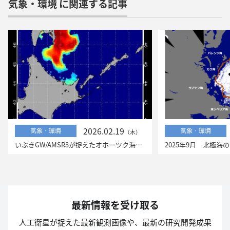
気象・環境 に関連する記事
2026.02.19
気象・環境
気象・環境
（木）
いぶきGW/AMSR3が捉えたオホーツク海の流氷
最新情報を受け取る
人工衛星が捉えた最新観測画像や、最新の研究開発成果