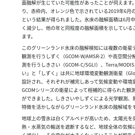
面融解が生じていた可能性があったことが伺えます。
り、赤枠内、オレンジ色で示されている2019年6
という結果が得られました。氷床の融解面積は6月
く減少し、他の年と同程度の融解面積を示している
ます。
このグリーンランド氷床の融解検知には複数の衛星
観測を行うしずく（GCOM-W/AMSR-2）や高
測を行うしきさい（GCOM-C/SGLI）、Terra/MO
い」と「しずく」は共に地球環境変動観測衛星（Global Cha
設計され、それぞれが補完しあって気候変動や環境
GCOMシリーズの衛星によって相補的に得られた観
ができました。しきさいやしずくによる光学観測、
特徴を活かしながらグリーンランド氷床の融解域を
地球上の雪氷は白くアルベドが高いため、太陽光を
熱・水蒸気の輸送を遮断するなど、地球全体の気候