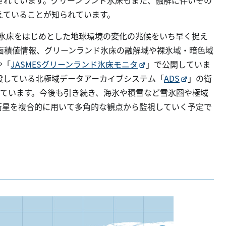
されています。グリーンランド氷床もまた、融解に伴いその
えていることが知られています。
ンド氷床をはじめとした地球環境の変化の兆候をいち早く捉え
面積値情報、グリーンランド氷床の融解域や裸氷域・暗色域
や「
JASMESグリーンランド氷床モニタ
」で公開していま
設している北極域データアーカイブシステム「
ADS
」の衛
ています。今後も引き続き、海氷や積雪など雪氷圏や極域
衛星を複合的に用いて多角的な観点から監視していく予定で