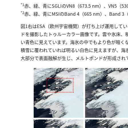
*1
赤、緑、青にSGLIのVN8（673.5 nm）、VN5（53
*2
赤、緑、青にMSIのBand 4（665 nm）、Band 3（
図1右はESA（欧州宇宙機関）が打ち上げ運用しているSe
ドを撮影したトゥルーカラー画像です。雲や氷床、
い青色に見えています。海氷の中でもより色が暗く
積雪に覆われていれば明るい白色に見えますが、海
大部分で表面融解が生じ、メルトポンドが形成され