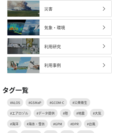
災害
気象・環境
利用研究
利用事例
タグ一覧
#ALOS
#GSMaP
#GCOM-C
#公衆衛生
#エアロゾル
#データ提供
#陸
#地震
#大気
#海洋
#海氷・雪氷
#GPM
#DPR
#台風