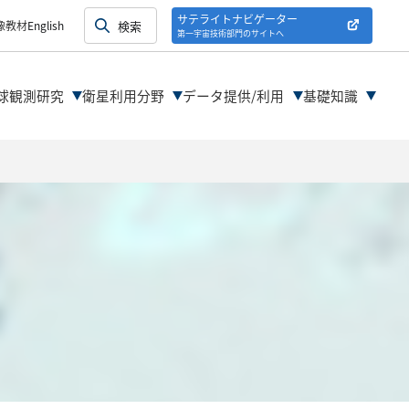
紹介
サテライトナビゲーター
像教材
English
第一宇宙技術部門のサイトへ
紹介
球観測研究
衛星利用分野
データ提供/利用
基礎知識