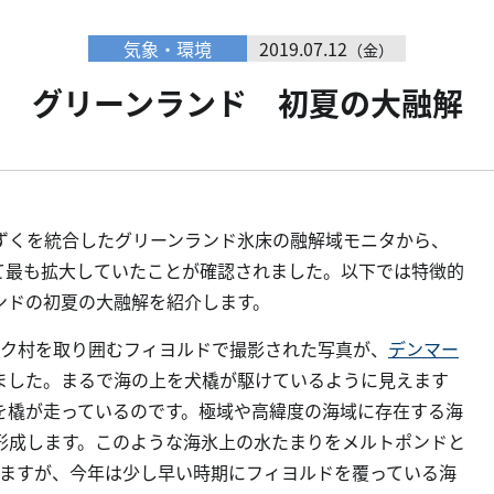
気象・環境
2019.07.12
（金）
グリーンランド 初夏の大融解
ずくを統合したグリーンランド氷床の融解域モニタから、
いて最も拡大していたことが確認されました。以下では特徴的
ンドの初夏の大融解を紹介します。
ック村を取り囲むフィヨルドで撮影された写真が、
デンマー
ました。まるで海の上を犬橇が駆けているように見えます
を橇が走っているのです。極域や高緯度の海域に存在する海
形成します。このような海氷上の水たまりをメルトポンドと
しますが、今年は少し早い時期にフィヨルドを覆っている海