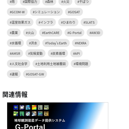
#雨
#国際協力
#森林
#火災
#干ばつ
#GCOM-W
#シミュレーション
#GOSAT
#温室効果ガス
#インフラ
#ひまわり
#SLATS
#農業
#火山
#EarthCARE
#G-Portal
#AW3D
#水循環
#洪水
#Today's Earth
#NEXRA
#AMSR
#気候変動
#炭素循環
#API
#人文社会学
#土地利用土地被覆図
#環境問題
#速報
#GOSAT-GW
関連情報