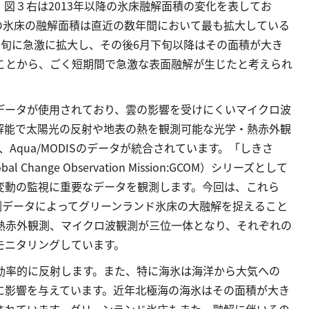
図３右は2013年以降の氷床融解面積の変化を表してお
月の氷床の融解面積は直近の数年間において最も拡大している
中旬に急激に拡大し、その後6月下旬以降はその面積が大き
ことから、ごく短期間で急激な表面融解が生じたと考えられ
データが使用されており、雲の影響を受けにくいマイクロ波
空間分解能で太陽光の反射や地表の熱を観測可能な光学・熱赤外観
DIS、Aqua/MODISのデータが統合されています。「しきさ
nge Observation Mission:GCOM）シリーズとして
変動の監視に重要なデータを観測します。今回は、これら
測データによってグリーンランド氷床の大融解を捉えること
熱赤外観測、マイクロ波観測が三位一体となり、それぞれの
モニタリングしています。
効率的に反射します。また、特に海氷は海洋から大気への
に影響を与えています。近年北極海の海氷はその面積が大き