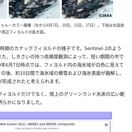
たトゥルーカラー画像（左から6月7日、10日、13日、17日）。下段は左図赤
ク周辺フィヨルドの拡大図。
のカナックフィヨルドの様子です。Sentinel-2のよう
また、しきさいの持つ高頻度観測によって、短い期間の中で
9年6月7日時点では、フィヨルド内の海氷域が白色に見えて
の後、約10日間で海氷域の積雪および海氷表面が融解し、
が形成されたと考えられます。
フィヨルドだけでなく、陸上のグリーンランド氷床の広い範
明らかになりました。