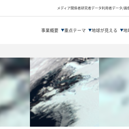
物理量プロダクトの
データ解析の流れ
メディア関係者
研究者
データ利用者
データ/画
ファイル形式
データDLサイト紹介
解析ツール/サイトの
事業概要
重点テーマ
地球が見える
地