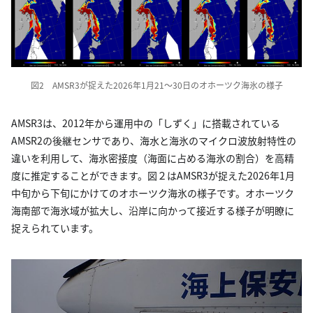
図2 AMSR3が捉えた2026年1月21〜30日のオホーツク海氷の様子
AMSR3は、2012年から運用中の「しずく」に搭載されている
AMSR2の後継センサであり、海水と海氷のマイクロ波放射特性の
違いを利用して、海氷密接度（海面に占める海氷の割合）を高精
度に推定することができます。図２はAMSR3が捉えた2026年1月
中旬から下旬にかけてのオホーツク海氷の様子です。オホーツク
海南部で海氷域が拡大し、沿岸に向かって接近する様子が明瞭に
捉えられています。