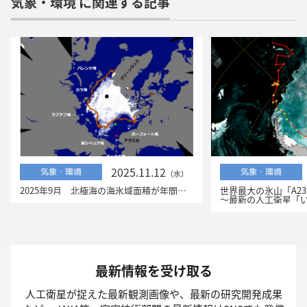
気象・環境 に関連する記事
2025.11.12
気象・環境
気象・環境
（水）
2025年9月 北極海の海氷域面積が年間最小を、南極海の海氷面積が年間最大を記録
世界最大の氷山「A2
～最新の人工衛星「いぶきGW」と「しずく」、「だ
最新情報を受け取る
人工衛星が捉えた最新観測画像や、最新の研究開発成果