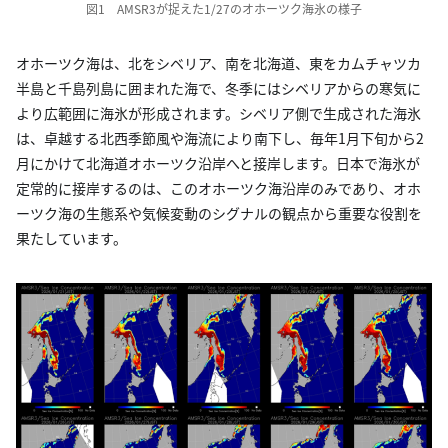
図1 AMSR3が捉えた1/27のオホーツク海氷の様子
オホーツク海は、北をシベリア、南を北海道、東をカムチャツカ
半島と千島列島に囲まれた海で、冬季にはシベリアからの寒気に
より広範囲に海氷が形成されます。シベリア側で生成された海氷
は、卓越する北西季節風や海流により南下し、毎年1月下旬から2
月にかけて北海道オホーツク沿岸へと接岸します。日本で海氷が
定常的に接岸するのは、このオホーツク海沿岸のみであり、オホ
ーツク海の生態系や気候変動のシグナルの観点から重要な役割を
果たしています。