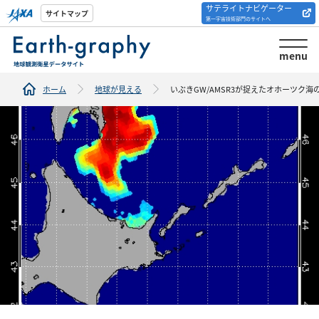
サテライトナビゲーター
解析ツール/サイトの
サイトマップ
第一宇宙技術部門のサイトへ
紹介
menu
ホーム
地球が見える
いぶきGW/AMSR3が捉えたオホーツク海