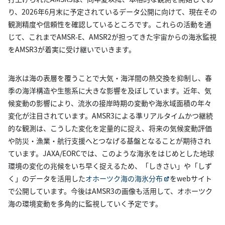
り、2026年6月末に予定されているデータ公開に向けて、現在その
観測精度や信頼性を確認しているところです。これらの活動を通
じて、これまでAMSR-E、AMSR2が担ってきた宇宙からの海氷監視
をAMSR3が着実に受け継いでいきます。
海氷は海の表層を覆うことで大気・海洋間の熱交換を抑制し、春
季の海洋構造や生態系に大きな影響を及ぼしています。近年、気
候変動の影響により、流氷の接岸時期の変動や海氷域面積の年々
変化が注目されています。AMSR3による準リアルタイムかつ継続
的な観測は、こうした変化を定量的に捉え、将来の気候変動評価
や防災・漁業・航行支援へとつなげる基盤となることが期待され
ています。JAXA/EORCでは、このような海氷をはじめとした地球
環境の変化の兆候をいち早く捉えるため、「しきさい」や「しず
く」のデータを活用した
オホーツク海の海氷分布
をwebサイト
で公開しています。今後はAMSR3の画像も活用して、オホーツク
海の環境変動を多角的に監視していく予定です。