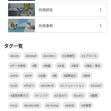
利用研究
利用事例
タグ一覧
#ALOS
#GSMaP
#GCOM-C
#公衆衛生
#エアロゾル
#データ提供
#陸
#地震
#大気
#海洋
#海氷・雪氷
#GPM
#DPR
#台風
#雨
#国際協力
#森林
#火災
#干ばつ
#GCOM-W
#シミュレーション
#GOSAT
#温室効果ガス
#インフラ
#ひまわり
#SLATS
#農業
#火山
#EarthCARE
#G-Portal
#AW3D
#水循環