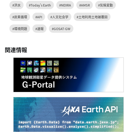
#洪水
#Today's Earth
#NEXRA
#AMSR
#気候変動
#炭素循環
#API
#人文社会学
#土地利用土地被覆図
#環境問題
#速報
#GOSAT-GW
関連情報