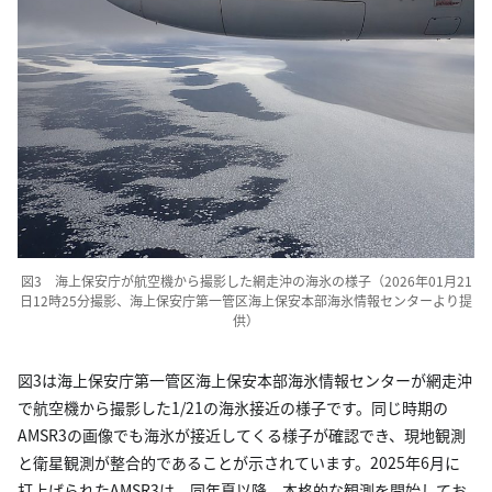
図3 海上保安庁が航空機から撮影した網走沖の海氷の様子（2026年01月21
日12時25分撮影、海上保安庁第一管区海上保安本部海氷情報センターより提
供）
図3は海上保安庁第一管区海上保安本部海氷情報センターが網走沖
で航空機から撮影した1/21の海氷接近の様子です。同じ時期の
AMSR3の画像でも海氷が接近してくる様子が確認でき、現地観測
と衛星観測が整合的であることが示されています。2025年6月に
打上げられたAMSR3は、同年夏以降、本格的な観測を開始してお