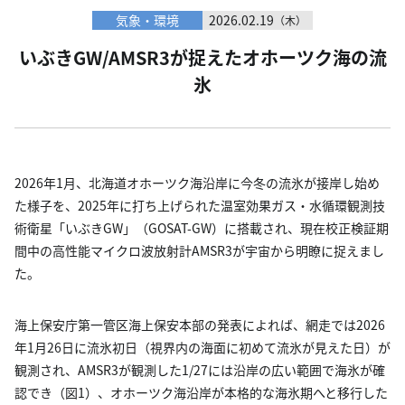
気象・環境
2026.02.19
（木）
いぶきGW/AMSR3が捉えたオホーツク海の流
氷
2026年1月、北海道オホーツク海沿岸に今冬の流氷が接岸し始め
た様子を、2025年に打ち上げられた温室効果ガス・水循環観測技
術衛星「いぶきGW」（GOSAT-GW）に搭載され、現在校正検証期
間中の高性能マイクロ波放射計AMSR3が宇宙から明瞭に捉えまし
た。
海上保安庁第一管区海上保安本部の発表によれば、網走では2026
年1月26日に流氷初日（視界内の海面に初めて流氷が見えた日）が
観測され、AMSR3が観測した1/27には沿岸の広い範囲で海氷が確
認でき（図1）、オホーツク海沿岸が本格的な海氷期へと移行した