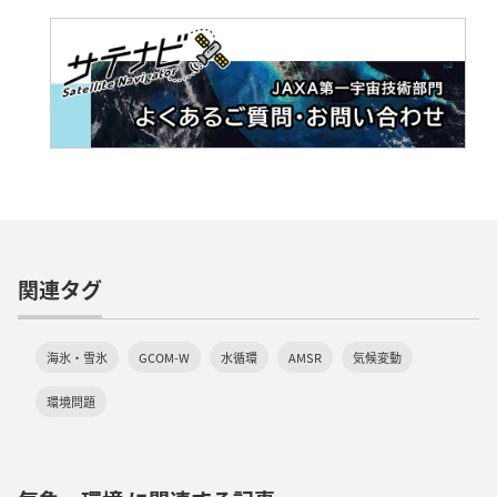
関連タグ
海氷・雪氷
GCOM-W
水循環
AMSR
気候変動
環境問題