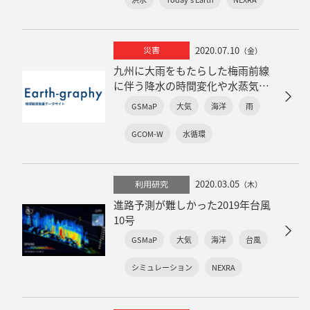
2020.07.10
災害
（金）
九州に大雨をもたらした梅雨前線
に伴う降水の時間変化や水蒸気量
の観測
GSMaP
大気
海洋
雨
GCOM-W
水循環
2020.03.05
利用研究
（木）
進路予測が難しかった2019年台風
10号
GSMaP
大気
海洋
台風
シミュレーション
NEXRA