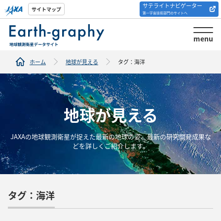
サテライトナビゲーター
解析ツール/サイトの
サイトマップ
第一宇宙技術部門のサイトへ
紹介
menu
ホーム
地球が見える
タグ：海洋
地球が見える
JAXAの地球観測衛星が捉えた最新の地球の姿、最新の研究開発成果な
どを詳しくご紹介します。
タグ：海洋