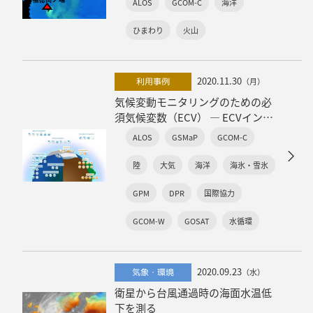
ALOS
GCOM-C
海洋
ひまわり
火山
2020.11.30
利用事例
（月）
気候変動モニタリングのための必
須気候変数（ECV） ― ECVインベ
ントリー（Ver3）の公開 ―
ALOS
GSMaP
GCOM-C
陸
大気
海洋
海氷・雪氷
GPM
DPR
国際協力
GCOM-W
GOSAT
水循環
2020.09.23
気象・環境
（水）
衛星から台風通過時の海面水温低
下を測る