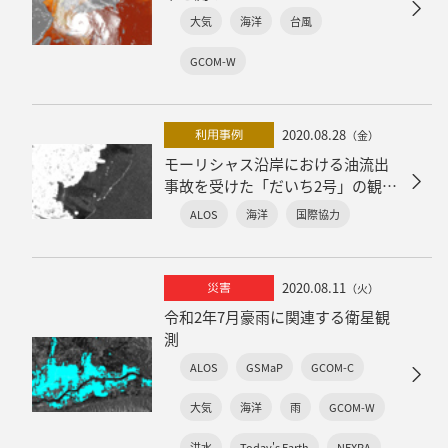
大気
海洋
台風
GCOM-W
2020.08.28
利用事例
（金）
モーリシャス沿岸における油流出
事故を受けた「だいち2号」の観測
協力
ALOS
海洋
国際協力
2020.08.11
災害
（火）
令和2年7月豪雨に関連する衛星観
測
ALOS
GSMaP
GCOM-C
大気
海洋
雨
GCOM-W
洪水
Today's Earth
NEXRA