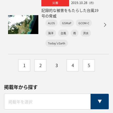
2019.10.28
災害
（月）
記録的な被害をもたらした台風19
号の脅威
ALOS
GSMaP
GCOM-C
海洋
台風
雨
洪水
Today's Earth
1
2
3
4
5
掲載年から探す