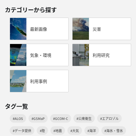
カテゴリーから探す
最新画像
災害
気象・環境
利用研究
利用事例
タグ一覧
#ALOS
#GSMaP
#GCOM-C
#公衆衛生
#エアロゾル
#データ提供
#陸
#地震
#大気
#海洋
#海氷・雪氷