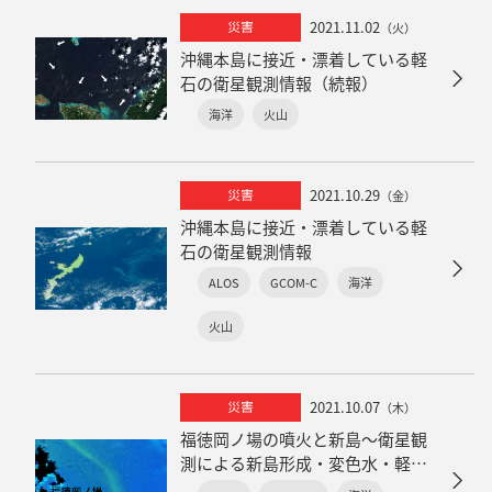
2021.11.02
災害
（火）
沖縄本島に接近・漂着している軽
石の衛星観測情報（続報）
海洋
火山
2021.10.29
災害
（金）
沖縄本島に接近・漂着している軽
石の衛星観測情報
ALOS
GCOM-C
海洋
火山
2021.10.07
災害
（木）
福徳岡ノ場の噴火と新島～衛星観
測による新島形成・変色水・軽
石・火山ガス・噴煙の把握～