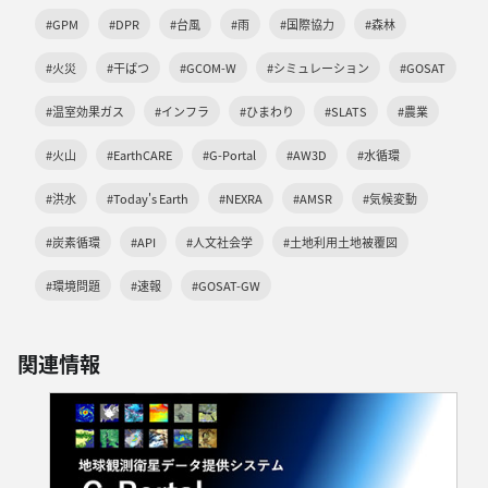
#GPM
#DPR
#台風
#雨
#国際協力
#森林
#火災
#干ばつ
#GCOM-W
#シミュレーション
#GOSAT
#温室効果ガス
#インフラ
#ひまわり
#SLATS
#農業
#火山
#EarthCARE
#G-Portal
#AW3D
#水循環
#洪水
#Today's Earth
#NEXRA
#AMSR
#気候変動
#炭素循環
#API
#人文社会学
#土地利用土地被覆図
#環境問題
#速報
#GOSAT-GW
関連情報