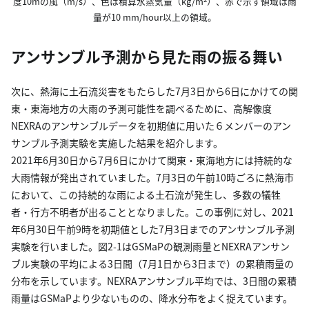
度10mの風（m/s）、色は積算水蒸気量（kg/m
）、赤で示す領域は雨
量が10 mm/hour以上の領域。
アンサンブル予測から見た雨の振る舞い
次に、熱海に土石流災害をもたらした7月3日から6日にかけての関
東・東海地方の大雨の予測可能性を調べるために、高解像度
NEXRAのアンサンブルデータを初期値に用いた６メンバーのアン
サンブル予測実験を実施した結果を紹介します。
2021年6月30日から7月6日にかけて関東・東海地方には持続的な
大雨情報が発出されていました。7月3日の午前10時ごろに熱海市
において、この持続的な雨による土石流が発生し、多数の犠牲
者・行方不明者が出ることとなりました。この事例に対し、2021
年6月30日午前9時を初期値とした7月3日までのアンサンブル予測
実験を行いました。図2-1はGSMaPの観測雨量とNEXRAアンサン
ブル実験の平均による3日間（7月1日から3日まで）の累積雨量の
分布を示しています。NEXRAアンサンブル平均では、3日間の累積
雨量はGSMaPより少ないものの、降水分布をよく捉えています。