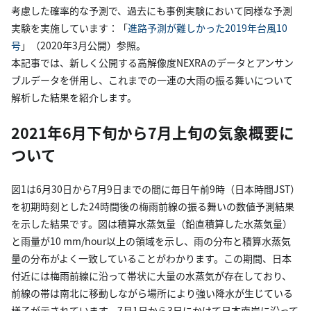
考慮した確率的な予測で、過去にも事例実験において同様な予測
実験を実施しています：「
進路予測が難しかった2019年台風10
号
」（2020年3月公開）参照。
本記事では、新しく公開する高解像度NEXRAのデータとアンサン
ブルデータを併用し、これまでの一連の大雨の振る舞いについて
解析した結果を紹介します。
2021年6月下旬から7月上旬の気象概要に
ついて
図1は6月30日から7月9日までの間に毎日午前9時（日本時間JST）
を初期時刻とした24時間後の梅雨前線の振る舞いの数値予測結果
を示した結果です。図は積算水蒸気量（鉛直積算した水蒸気量）
と雨量が10 mm/hour以上の領域を示し、雨の分布と積算水蒸気
量の分布がよく一致していることがわかります。この期間、日本
付近には梅雨前線に沿って帯状に大量の水蒸気が存在しており、
前線の帯は南北に移動しながら場所により強い降水が生じている
様子が示されています。7月1日から3日にかけて日本南岸に沿って