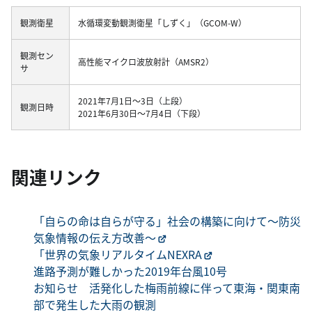
観測衛星
水循環変動観測衛星「しずく」（GCOM-W）
観測セン
高性能マイクロ波放射計（AMSR2）
サ
2021年7月1日～3日（上段）
観測日時
2021年6月30日～7月4日（下段）
関連リンク
「自らの命は自らが守る」社会の構築に向けて～防災
気象情報の伝え方改善～
「世界の気象リアルタイムNEXRA
進路予測が難しかった2019年台風10号
お知らせ 活発化した梅雨前線に伴って東海・関東南
部で発生した大雨の観測