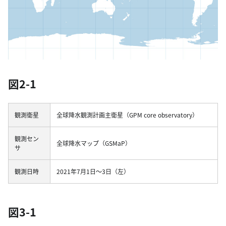
図2-1
観測衛星
全球降水観測計画主衛星（GPM core observatory）
観測セン
全球降水マップ（GSMaP）
サ
観測日時
2021年7月1日～3日（左）
図3-1