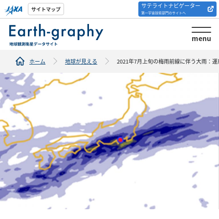
サテライトナビゲーター
解析ツール/サイトの
サイトマップ
第一宇宙技術部門のサイトへ
紹介
menu
ホーム
地球が見える
2021年7月上旬の梅雨前線に伴う大雨：