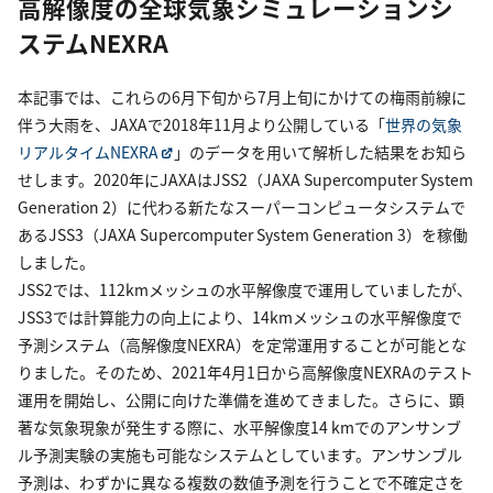
高解像度の全球気象シミュレーションシ
ステムNEXRA
本記事では、これらの6月下旬から7月上旬にかけての梅雨前線に
伴う大雨を、JAXAで2018年11月より公開している「
世界の気象
リアルタイムNEXRA
」のデータを用いて解析した結果をお知ら
せします。2020年にJAXAはJSS2（JAXA Supercomputer System
Generation 2）に代わる新たなスーパーコンピュータシステムで
あるJSS3（JAXA Supercomputer System Generation 3）を稼働
しました。
JSS2では、112kmメッシュの水平解像度で運用していましたが、
JSS3では計算能力の向上により、14kmメッシュの水平解像度で
予測システム（高解像度NEXRA）を定常運用することが可能とな
りました。そのため、2021年4月1日から高解像度NEXRAのテスト
運用を開始し、公開に向けた準備を進めてきました。さらに、顕
著な気象現象が発生する際に、水平解像度14 kmでのアンサンブ
ル予測実験の実施も可能なシステムとしています。アンサンブル
予測は、わずかに異なる複数の数値予測を行うことで不確定さを