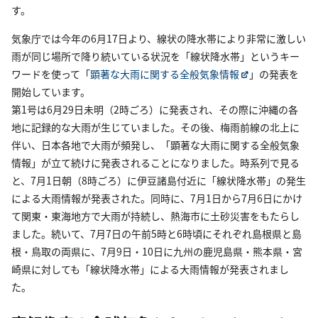
す。
気象庁では今年の6月17日より、線状の降水帯により非常に激しい
雨が同じ場所で降り続いている状況を「線状降水帯」というキー
ワードを使って「
顕著な大雨に関する全般気象情報
」の発表を
開始しています。
第1号は6月29日未明（2時ごろ）に発表され、その際に沖縄の各
地に記録的な大雨が生じていました。その後、梅雨前線の北上に
伴い、日本各地で大雨が頻発し、「顕著な大雨に関する全般気象
情報」が立て続けに発表されることになりました。時系列で見る
と、7月1日朝（8時ごろ）に伊豆諸島付近に「線状降水帯」の発生
による大雨情報が発表された。同時に、7月1日から7月6日にかけ
て関東・東海地方で大雨が持続し、熱海市に土砂災害をもたらし
ました。続いて、7月7日の午前5時と6時頃にそれぞれ島根県と島
根・鳥取の両県に、7月9日・10日に九州の鹿児島県・熊本県・宮
崎県に対しても「線状降水帯」による大雨情報が発表されまし
た。