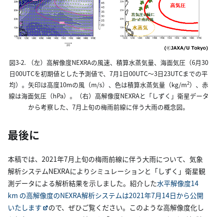
図3-2. （左）高解像度NEXRAの風速、積算水蒸気量、海面気圧（6月30
日00UTCを初期値とした予測値で、7月1日00UTC～3日23UTCまでの平
2
均）。矢印は高度10mの風（m/s）、色は積算水蒸気量（kg/m
）、赤
線は海面気圧（hPa）。（右）高解像度NEXRAと「しずく」衛星データ
から考察した、7月上旬の梅雨前線に伴う大雨の概念図。
最後に
本稿では、2021年7月上旬の梅雨前線に伴う大雨について、気象
解析システムNEXRAによりシミュレーションと「しずく」衛星観
測データによる解析結果を示しました。紹介した
水平解像度14
km の高解像度のNEXRA解析システムは2021年7月14日から公開
いたします
ので、ぜひご覧ください。このような高解像度化し