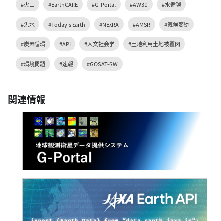
#火山
#EarthCARE
#G-Portal
#AW3D
#水循環
#洪水
#Today's Earth
#NEXRA
#AMSR
#気候変動
#炭素循環
#API
#人文社会学
#土地利用土地被覆図
#環境問題
#速報
#GOSAT-GW
関連情報