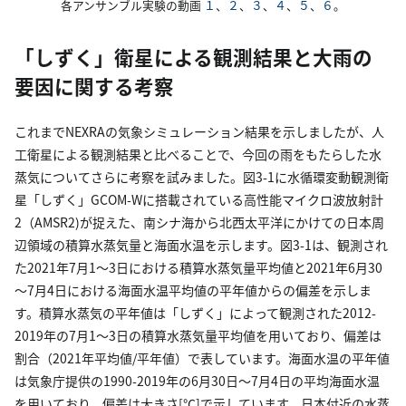
各アンサンブル実験の動画
１
、
２
、
３
、
４
、
５
、
６
。
「しずく」衛星による観測結果と大雨の
要因に関する考察
これまでNEXRAの気象シミュレーション結果を示しましたが、人
工衛星による観測結果と比べることで、今回の雨をもたらした水
蒸気についてさらに考察を試みました。図3-1に水循環変動観測衛
星「しずく」GCOM-Wに搭載されている高性能マイクロ波放射計
2（AMSR2)が捉えた、南シナ海から北西太平洋にかけての日本周
辺領域の積算水蒸気量と海面水温を示します。図3-1は、観測され
た2021年7月1～3日における積算水蒸気量平均値と2021年6月30
～7月4日における海面水温平均値の平年値からの偏差を示しま
す。積算水蒸気の平年値は「しずく」によって観測された2012-
2019年の7月1～3日の積算水蒸気量平均値を用いており、偏差は
割合（2021年平均値/平年値）で表しています。海面水温の平年値
は気象庁提供の1990-2019年の6月30日～7月4日の平均海面水温
を用いており、偏差は大きさ[℃]で示しています。日本付近の水蒸