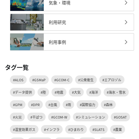
気象・環境
利用研究
利用事例
タグ一覧
#ALOS
#GSMaP
#GCOM-C
#公衆衛生
#エアロゾル
#データ提供
#陸
#地震
#大気
#海洋
#海氷・雪氷
#GPM
#DPR
#台風
#雨
#国際協力
#森林
#火災
#干ばつ
#GCOM-W
#シミュレーション
#GOSAT
#温室効果ガス
#インフラ
#ひまわり
#SLATS
#農業