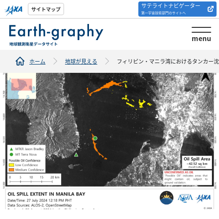
サテライトナビゲーター
解析ツール/サイトの
サイトマップ
第一宇宙技術部門のサイトへ
紹介
menu
ホーム
地球が見える
フィリピン・マニラ湾におけるタンカー沈