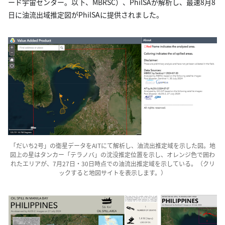
ード宇宙センター。以下、MBRSC）、PhilSAが解析し、最速8月8
日に油流出域推定図がPhilSAに提供されました。
「だいち2号」の衛星データをAITにて解析し、油流出推定域を示した図。地
図上の星はタンカー「テラノバ」の沈没推定位置を示し、オレンジ色で囲わ
れたエリアが、7月27日・30日時点での油流出推定域を示している。（クリ
ックすると地図サイトを表示します。）