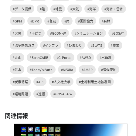
#データ提供
#陸
#地震
#大気
#海洋
#海氷・雪氷
#GPM
#DPR
#台風
#雨
#国際協力
#森林
#火災
#干ばつ
#GCOM-W
#シミュレーション
#GOSAT
#温室効果ガス
#インフラ
#ひまわり
#SLATS
#農業
#火山
#EarthCARE
#G-Portal
#AW3D
#水循環
#洪水
#Today's Earth
#NEXRA
#AMSR
#気候変動
#炭素循環
#API
#人文社会学
#土地利用土地被覆図
#環境問題
#速報
#GOSAT-GW
関連情報