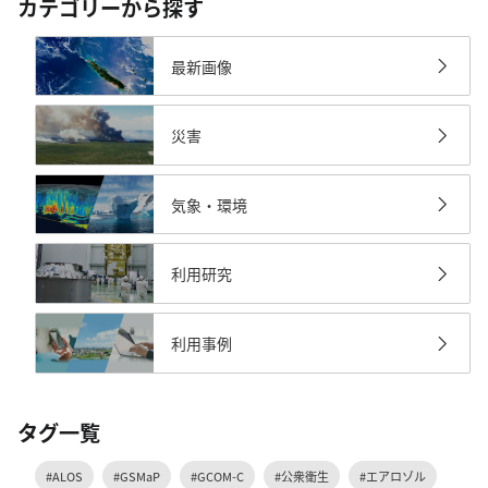
カテゴリーから探す
最新画像
災害
気象・環境
利用研究
利用事例
タグ一覧
#ALOS
#GSMaP
#GCOM-C
#公衆衛生
#エアロゾル