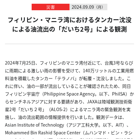
災害
2024.09.09
（月）
フィリピン・マニラ湾におけるタンカー沈没
による油流出の「だいち2号」による観測
2024年7月25日、フィリピンのマニラ湾付近にて、台風3号ならび
に雨期による激しい雨の影響を受けて、140万リットルの工業用燃
料油を積載したタンカー「テラノバ」が転覆・沈没しました。こ
れに伴い、油の一部が流出していることが確認されたため、同日
フィリピン宇宙庁（Philippine Space Agency。以下、PhilSA）か
らセンチネルアジアに対する要請があり、JAXAは陸域観測技術衛
星2号「だいち２号」（ALOS-2）によるマニラ湾の緊急観測を実
施し、油の流出範囲の情報提供を行いました。観測データは、
Asian Institute of Technology（アジア工科大学。以下、AIT）、
Mohammed Bin Rashid Space Center（ムハンマド・ビン・ラシ