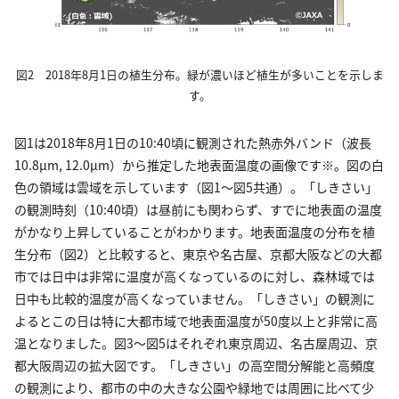
図2 2018年8月1日の植生分布。緑が濃いほど植生が多いことを示しま
す。
図1は2018年8月1日の10:40頃に観測された熱赤外バンド（波長
10.8µm, 12.0µm）から推定した地表面温度の画像です※。図の白
色の領域は雲域を示しています（図1～図5共通）。「しきさい」
の観測時刻（10:40頃）は昼前にも関わらず、すでに地表面の温度
がかなり上昇していることがわかります。地表面温度の分布を植
生分布（図2）と比較すると、東京や名古屋、京都大阪などの大都
市では日中は非常に温度が高くなっているのに対し、森林域では
日中も比較的温度が高くなっていません。「しきさい」の観測に
よるとこの日は特に大都市域で地表面温度が50度以上と非常に高
温となりました。図3～図5はそれぞれ東京周辺、名古屋周辺、京
都大阪周辺の拡大図です。「しきさい」の高空間分解能と高頻度
の観測により、都市の中の大きな公園や緑地では周囲に比べて少