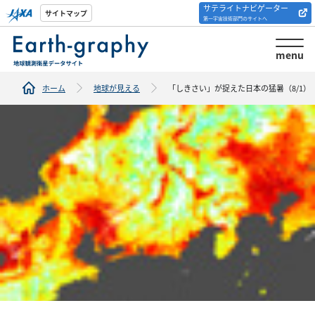
サテライトナビゲーター
解析ツール/サイトの
サイトマップ
第一宇宙技術部門のサイトへ
紹介
menu
ホーム
地球が見える
「しきさい」が捉えた日本の猛暑（8/1）