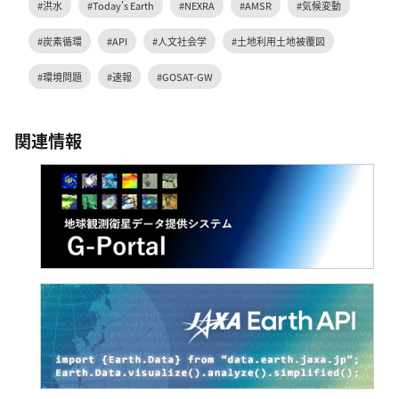
#洪水
#Today's Earth
#NEXRA
#AMSR
#気候変動
#炭素循環
#API
#人文社会学
#土地利用土地被覆図
#環境問題
#速報
#GOSAT-GW
関連情報