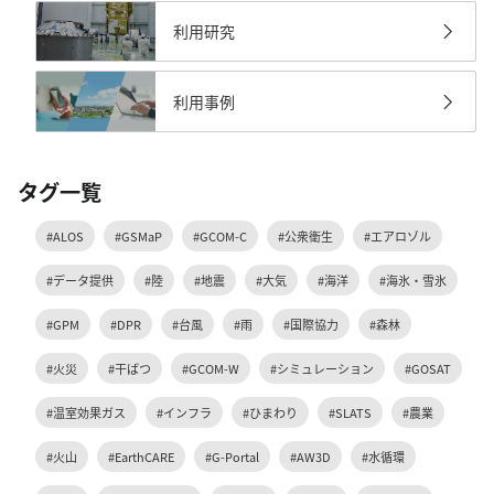
利用研究
利用事例
タグ一覧
#ALOS
#GSMaP
#GCOM-C
#公衆衛生
#エアロゾル
#データ提供
#陸
#地震
#大気
#海洋
#海氷・雪氷
#GPM
#DPR
#台風
#雨
#国際協力
#森林
#火災
#干ばつ
#GCOM-W
#シミュレーション
#GOSAT
#温室効果ガス
#インフラ
#ひまわり
#SLATS
#農業
#火山
#EarthCARE
#G-Portal
#AW3D
#水循環