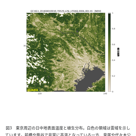
図3 東京周辺の日中地表面温度と植生分布。白色の領域は雲域を示し
ています。前橋や熊谷で非常に高温となっている一方、皇居や代々木公