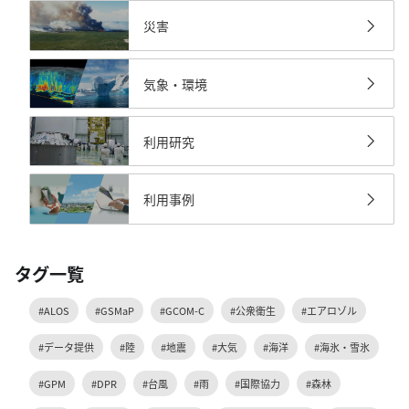
災害
気象・環境
利用研究
利用事例
タグ一覧
#ALOS
#GSMaP
#GCOM-C
#公衆衛生
#エアロゾル
#データ提供
#陸
#地震
#大気
#海洋
#海氷・雪氷
#GPM
#DPR
#台風
#雨
#国際協力
#森林