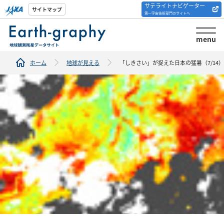
サテライトナビゲーター
解析ツール/サイトの
サイトマップ
第一宇宙技術部門のサイトへ
紹介
menu
ホーム
地球が見える
「しきさい」が捉えた日本の猛暑（7/14）