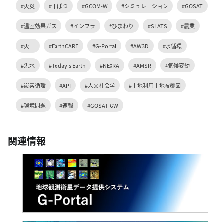
#火災
#干ばつ
#GCOM-W
#シミュレーション
#GOSAT
#温室効果ガス
#インフラ
#ひまわり
#SLATS
#農業
#火山
#EarthCARE
#G-Portal
#AW3D
#水循環
#洪水
#Today's Earth
#NEXRA
#AMSR
#気候変動
#炭素循環
#API
#人文社会学
#土地利用土地被覆図
#環境問題
#速報
#GOSAT-GW
関連情報