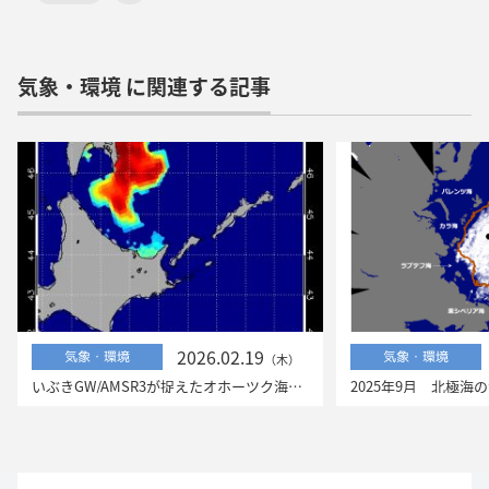
気象・環境 に関連する記事
2026.02.19
気象・環境
気象・環境
（木）
いぶきGW/AMSR3が捉えたオホーツク海の流氷