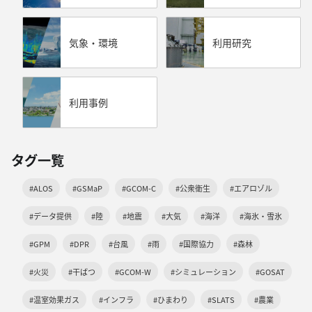
気象・環境
利用研究
利用事例
タグ一覧
#ALOS
#GSMaP
#GCOM-C
#公衆衛生
#エアロゾル
#データ提供
#陸
#地震
#大気
#海洋
#海氷・雪氷
#GPM
#DPR
#台風
#雨
#国際協力
#森林
#火災
#干ばつ
#GCOM-W
#シミュレーション
#GOSAT
#温室効果ガス
#インフラ
#ひまわり
#SLATS
#農業