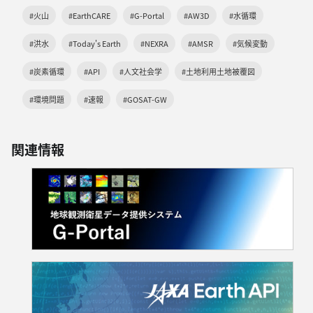
#火山
#EarthCARE
#G-Portal
#AW3D
#水循環
#洪水
#Today's Earth
#NEXRA
#AMSR
#気候変動
#炭素循環
#API
#人文社会学
#土地利用土地被覆図
#環境問題
#速報
#GOSAT-GW
関連情報