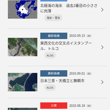
北極海の海氷 過去2番目の小ささ
に肉薄
海氷・雪氷
2010.09.15
最新画像
（水）
東西文化の交叉点イスタンブー
ル、トルコ
ALOS
2010.09.01
最新画像
（水）
日本三景・天橋立と舞鶴市
ALOS
2010.08.18
災害
（水）