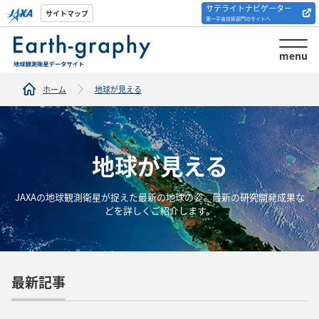
サテライトナビゲーター
解析ツール/サイトの
サイトマップ
第一宇宙技術部門のサイトへ
紹介
menu
ホーム
地球が見える
地球が見える
JAXAの地球観測衛星が捉えた最新の地球の姿、最新の研究開発成果な
どを詳しくご紹介します。
最新記事