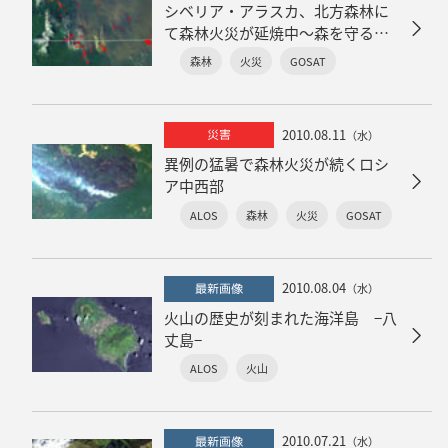
シベリア・アラスカ、北方森林に
て森林火災が延焼中〜森を守る光
学観測衛星
森林
火災
GOSAT
2010.08.11
災害
（水）
異例の猛暑で森林火災が続くロシ
ア中西部
ALOS
森林
火災
GOSAT
2010.08.04
最新画像
（水）
火山の歴史が刻まれた海洋島 −八
丈島−
ALOS
火山
2010.07.21
最新画像
（水）