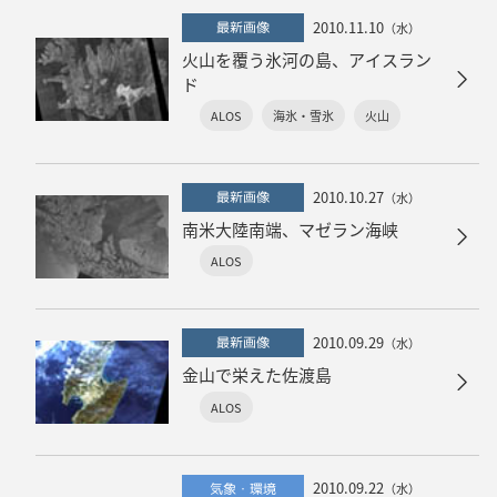
2010.11.10
最新画像
（水）
火山を覆う氷河の島、アイスラン
ド
ALOS
海氷・雪氷
火山
2010.10.27
最新画像
（水）
南米大陸南端、マゼラン海峡
ALOS
2010.09.29
最新画像
（水）
金山で栄えた佐渡島
ALOS
2010.09.22
気象・環境
（水）