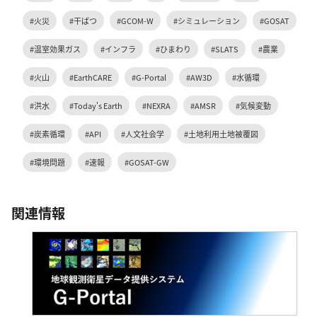
#火災
#干ばつ
#GCOM-W
#シミュレーション
#GOSAT
#温室効果ガス
#インフラ
#ひまわり
#SLATS
#農業
#火山
#EarthCARE
#G-Portal
#AW3D
#水循環
#洪水
#Today's Earth
#NEXRA
#AMSR
#気候変動
#炭素循環
#API
#人文社会学
#土地利用土地被覆図
#環境問題
#速報
#GOSAT-GW
関連情報