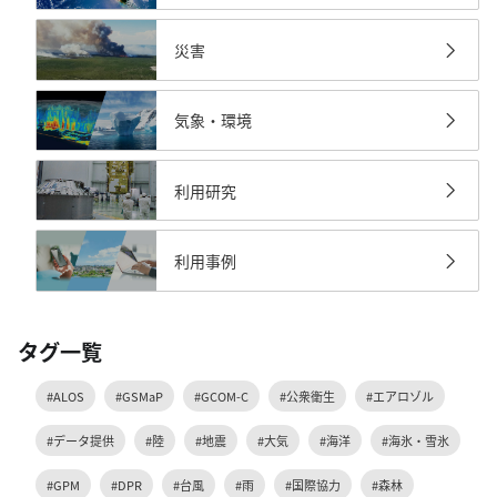
災害
気象・環境
利用研究
利用事例
タグ一覧
#ALOS
#GSMaP
#GCOM-C
#公衆衛生
#エアロゾル
#データ提供
#陸
#地震
#大気
#海洋
#海氷・雪氷
#GPM
#DPR
#台風
#雨
#国際協力
#森林