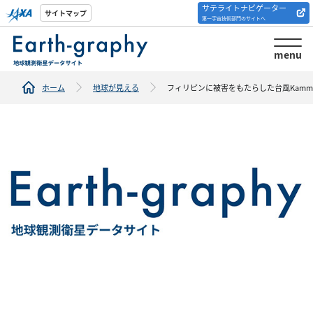
サテライトナビゲーター
解析ツール/サイトの
サイトマップ
第一宇宙技術部門のサイトへ
紹介
menu
ホーム
地球が見える
フィリピンに被害をもたらした台風Kammu