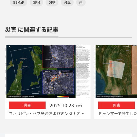
GSMaP
GPM
DPR
台風
雨
災害 に関連する記事
2025.10.23
災害
災害
（木）
フィリピン・セブ島沖およびミンダナオ島沖での地震における「だいち2号」による観測