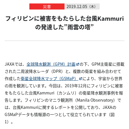
災害
2019.12.05
（木）
フィリピンに被害をもたらした台風Kammuri
の発達した”雨雲の塔”
JAXAでは、
全球降水観測（GPM）計画
の下、GPM主衛星に搭載
された二周波降水レーダ（DPR）と、複数の衛星を組み合わせて
作成した
衛星全球降水マップ（GSMaP）
により、宇宙から世界
の雨を観測しています。今回は、2019年12月にフィリピンに被害
をもたらした台風Kammuri（カンムリ）の衛星降水観測事例を報
告します。フィリピンのマニラ観測所（Manila Observatory）で
は、台風Kammuriに関するレポートを公開しており、JAXAの
GSMaPデータも情報源の一つとして役立てられています（図
1）。