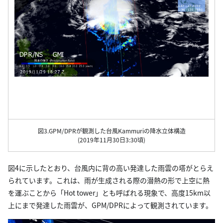
図3.GPM/DPRが観測した台風Kammuriの降水立体構造
(2019年11月30日3:30頃)
図4に示したとおり、台風内に背の高い発達した雨雲の塔がとらえ
られています。これは、雨が生成される際の潜熱の形で上空に熱
を運ぶことから「Hot tower」とも呼ばれる現象で、高度15km以
上にまで発達した雨雲が、GPM/DPRによって観測されています。