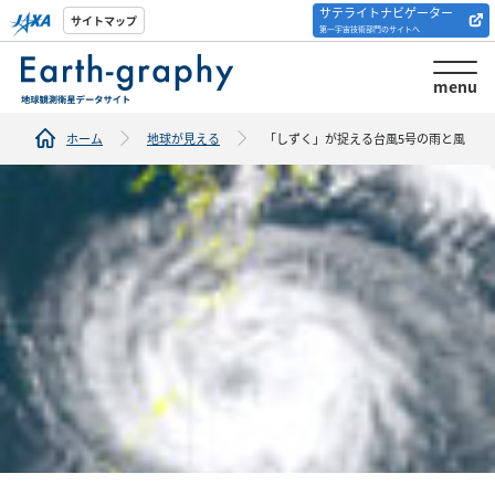
サテライトナビゲーター
解析ツール/サイトの
サイトマップ
第一宇宙技術部門のサイトへ
紹介
menu
ホーム
地球が見える
「しずく」が捉える台風5号の雨と風