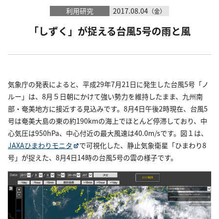
利用研究
2017.08.04
（金）
「しずく」が捉える台風5号の雨と風
気象庁の発表によると、平成29年7月21日に発生した台風5号「ノ
ルー」は、8月５日朝にかけて強い勢力を維持したまま、九州南
部・奄美地方に接近する見込みです。8月4日午後2時現在、台風5
号は奄美大島の東の約190kmの海上でほとんど停滞しており、中
心気圧は950hPa、中心付近の最大風速は40.0m/sです。図１は、
JAXAひまわりモニタ
で可視化した、静止気象衛星「ひまわり8
号」が捉えた、8月4日14時の台風5号の雲の様子です。