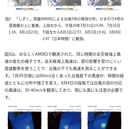
図2 「しずく」搭載AMSR2による台風5号の降雨分布。ひまわり8号の
雲画像の上に重畳。上段左から、平成29年7月31日13:09、7月31日
1:18、8月1日2:01、下段左から8月2日12:57、8月3日13:42、8月4日
1:47（日本時間）に観測。
図3は、おなじくAMSR2で観測された、同じ時期の全天候海上風
速の変化の様子です。全天候海上風速は、雲の影響を受けにくい
周波数帯を使うことで、台風の下でも風速を測ることができま
す。7月30日頃には60m/s近くあった台風直下の風速が、時間の経
過とともに分布や強さを変え、8月4日の段階では台風の目の付近
の風速は、30-40m/sを観測しており、雨にも風にも注意が必要で
す。