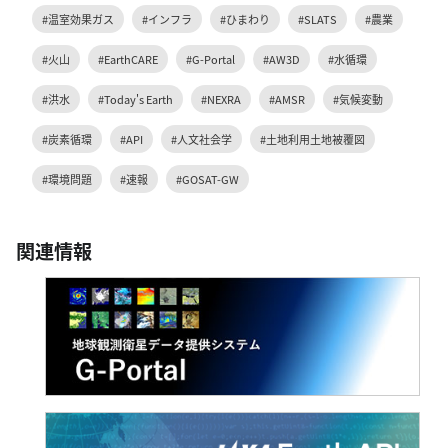
#温室効果ガス
#インフラ
#ひまわり
#SLATS
#農業
#火山
#EarthCARE
#G-Portal
#AW3D
#水循環
#洪水
#Today's Earth
#NEXRA
#AMSR
#気候変動
#炭素循環
#API
#人文社会学
#土地利用土地被覆図
#環境問題
#速報
#GOSAT-GW
関連情報