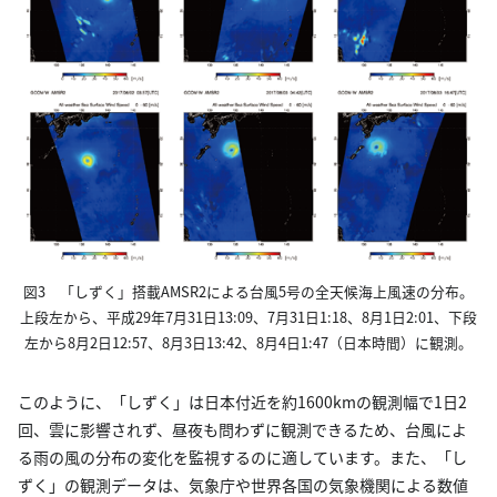
図3 「しずく」搭載AMSR2による台風5号の全天候海上風速の分布。
上段左から、平成29年7月31日13:09、7月31日1:18、8月1日2:01、下段
左から8月2日12:57、8月3日13:42、8月4日1:47（日本時間）に観測。
このように、「しずく」は日本付近を約1600kmの観測幅で1日2
回、雲に影響されず、昼夜も問わずに観測できるため、台風によ
る雨の風の分布の変化を監視するのに適しています。また、「し
ずく」の観測データは、気象庁や世界各国の気象機関による数値