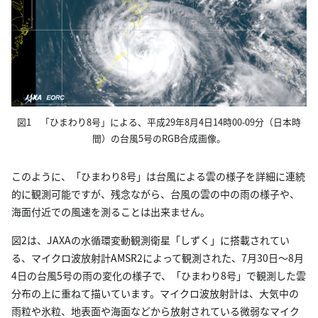
図1 「ひまわり8号」による、平成29年8月4日14時00-09分（日本時
間）の台風5号のRGB合成画像。
このように、「ひまわり8号」は台風による雲の様子を詳細に連続
的に観測可能ですが、残念ながら、台風の雲の中の雨の様子や、
海面付近での風速を測ることは出来ません。
図2は、JAXAの水循環変動観測衛星「しずく」に搭載されてい
る、マイクロ波放射計AMSR2によって観測された、7月30日～8月
4日の台風5号の雨の変化の様子で、「ひまわり8号」で観測した雲
分布の上に重ねて描いています。マイクロ波放射計は、大気中の
雨粒や氷粒、地表面や海面などから放射されている微弱なマイク