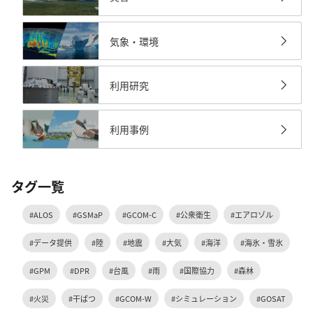
気象・環境
利用研究
利用事例
タグ一覧
#ALOS
#GSMaP
#GCOM-C
#公衆衛生
#エアロゾル
#データ提供
#陸
#地震
#大気
#海洋
#海氷・雪氷
#GPM
#DPR
#台風
#雨
#国際協力
#森林
#火災
#干ばつ
#GCOM-W
#シミュレーション
#GOSAT