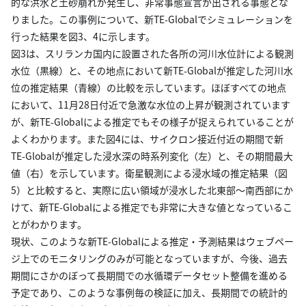
的な洪水と土砂崩れが発生し、非常事態宣言が出される事態とな
りました。この事例について、新TE-Globalでシミュレーションを
行った結果を図3、4に示します。
図3は、スリランカ国内に設置された各所の河川水位計による観測
水位（黒線）と、その地点において新TE-Globalが推定した河川水
位の推定結果（青線）の比較を示しています。ほぼすべての地点
において、11月28日付近で急激な水位の上昇が観測されています
が、新TE-Globalによる推定でもその様子が捉えられていることが
よくわかります。また図4には、サイクロン接近付近の期間で新
TE-Globalが推定した浸水深の時系列変化（左）と、その期間最大
値（右）を示しています。衛星観測による浸水域の推定結果（図
5）と比較すると、実際に広い領域が浸水した北東部～南西部にか
けて、新TE-Globalによる推定でも非常に大きな値となっているこ
とがわかります。
現状、このような新TE-Globalによる推定・予測結果はウェブペー
ジ上でのモニタリングのみが可能となっていますが、今後、過去
期間にさかのぼって長期間での水循環データセット整備を進める
予定であり、このような事例毎の検証に加え、長期間での統計的