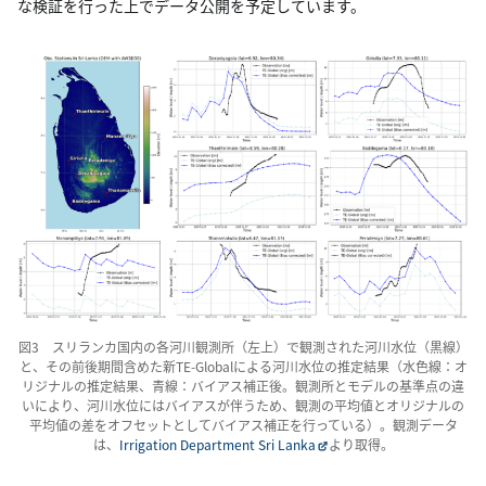
な検証を行った上でデータ公開を予定しています。
図3 スリランカ国内の各河川観測所（左上）で観測された河川水位（黒線）
と、その前後期間含めた新TE-Globalによる河川水位の推定結果（水色線：オ
リジナルの推定結果、青線：バイアス補正後。観測所とモデルの基準点の違
いにより、河川水位にはバイアスが伴うため、観測の平均値とオリジナルの
平均値の差をオフセットとしてバイアス補正を行っている）。観測データ
は、
Irrigation Department Sri Lanka
より取得。