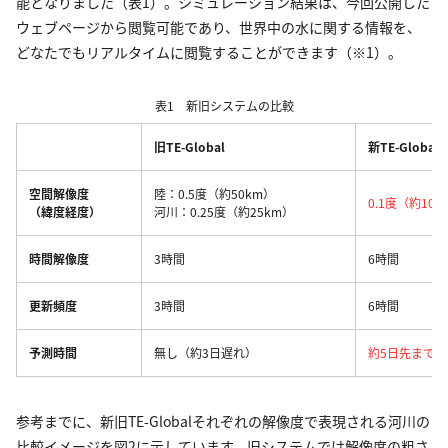
能となりました（表1）。シミュレーション結果は、今回公開した
ウェブページから閲覧可能であり、世界中の水に関する情報を、
どなたでもリアルタイムに閲覧することができます（※1）。
表1 新旧システムの比較
旧TE-Global
新TE-Global
空間解像度
陸：0.5度（約50km）
0.1度（約10k
（緯度経度）
河川：0.25度（約25km）
時間解像度
3時間
6時間
更新頻度
3時間
6時間
予測時間
無し（約3日遅れ）
約5日先まで
（
参考までに、新旧TE-Globalそれぞれの解像度で表現される河川の
比較イメージを図2に示しています。旧システムでは解像度の粗さ