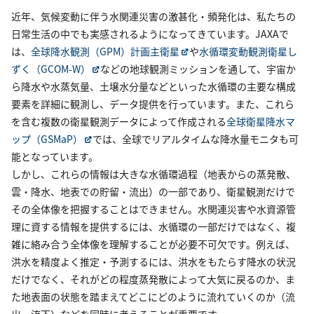
近年、気候変動に伴う水関連災害の激甚化・頻発化は、私たちの
日常生活の中でも実感されるようになってきています。JAXAで
は、
全球降水観測（GPM）計画主衛星
や
水循環変動観測衛星し
ずく（GCOM-W）
などの地球観測ミッションを通して、宇宙か
ら降水や水蒸気量、土壌水分量などといった水循環の主要な構成
要素を詳細に観測し、データ提供を行っています。また、これら
を含む複数の衛星観測データによって作成される
全球衛星降水マ
ップ（GSMaP）
では、全球でリアルタイムな降水量モニタも可
能となっています。
しかし、これらの情報は大きな水循環過程（地表からの蒸発散、
雲・降水、地表での貯留・流出）の一部であり、衛星観測だけで
その全体像を把握することはできません。水関連災害や水資源管
理に資する情報を提供するには、水循環の一部だけではなく、複
雑に絡み合う全体像を理解することが必要不可欠です。例えば、
洪水を精度よく推定・予測するには、洪水をもたらす降水の状況
だけでなく、それがどの程度蒸発散によって大気に戻るのか、ま
た地表面の状態を踏まえてどこにどのように流れていくのか（流
出・流下）などを同時に考えることが重要です。