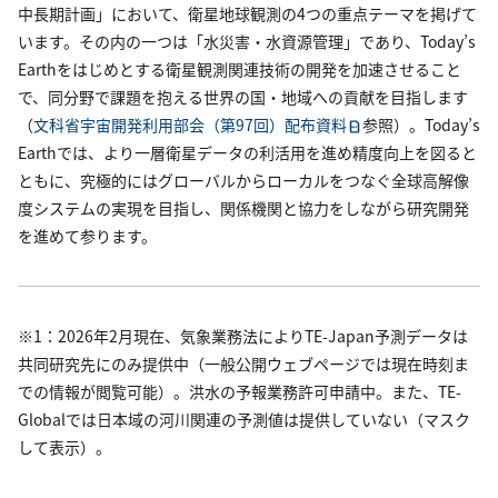
中長期計画」において、衛星地球観測の4つの重点テーマを掲げて
います。その内の一つは「水災害・水資源管理」であり、Today’s
Earthをはじめとする衛星観測関連技術の開発を加速させること
で、同分野で課題を抱える世界の国・地域への貢献を目指します
（
文科省宇宙開発利用部会（第97回）配布資料
参照）。Today’s
Earthでは、より一層衛星データの利活用を進め精度向上を図ると
ともに、究極的にはグローバルからローカルをつなぐ全球高解像
度システムの実現を目指し、関係機関と協力をしながら研究開発
を進めて参ります。
※1：2026年2月現在、気象業務法によりTE-Japan予測データは
共同研究先にのみ提供中（一般公開ウェブページでは現在時刻ま
での情報が閲覧可能）。洪水の予報業務許可申請中。また、TE-
Globalでは日本域の河川関連の予測値は提供していない（マスク
して表示）。