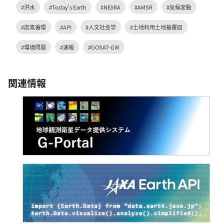
#洪水
#Today's Earth
#NEXRA
#AMSR
#気候変動
#炭素循環
#API
#人文社会学
#土地利用土地被覆図
#環境問題
#速報
#GOSAT-GW
関連情報