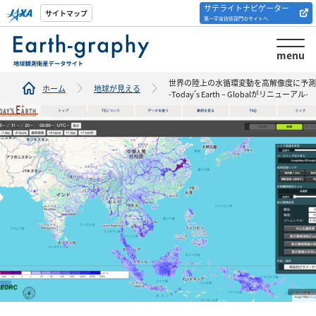
サテライトナビゲーター
解析ツール/サイトの
サイトマップ
第一宇宙技術部門のサイトへ
紹介
menu
世界の陸上の水循環変動を高解像度に予測
ホーム
地球が見える
-Today’s Earth – Globalがリニューアル-