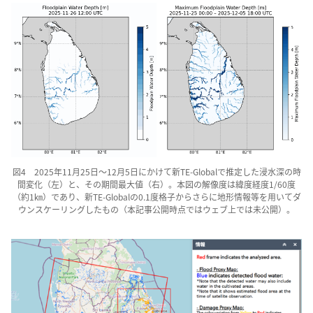
図4 2025年11月25日～12月5日にかけて新TE-Globalで推定した浸水深の時
間変化（左）と、その期間最大値（右）。本図の解像度は緯度経度1/60度
（約1㎞）であり、新TE-Globalの0.1度格子からさらに地形情報等を用いてダ
ウンスケーリングしたもの（本記事公開時点ではウェブ上では未公開）。