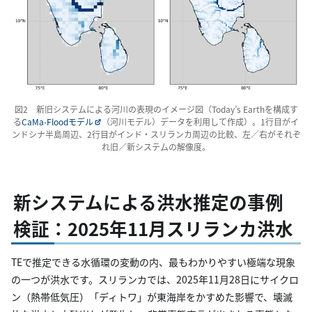
図2 新旧システムによる河川の表現のイメージ図（Today’s Earthを構成す
る
CaMa-Floodモデル
（河川モデル）データを利用して作成）。1行目がイ
ンドシナ半島周辺、2行目がインド・スリランカ周辺の比較、左／右がそれぞ
れ旧／新システムの解像度。
新システムによる洪水推定の事例
検証：2025年11月スリランカ洪水
TEで推定できる水循環の変動の内、最もわかりやすい極端な現象
の一つが洪水です。スリランカでは、2025年11月28日にサイクロ
ン（熱帯低気圧）「ディトワ」が東海岸をかすめた影響で、壊滅