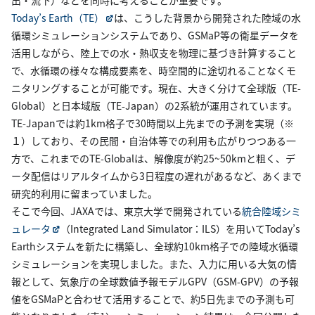
Today’s Earth（TE）
は、こうした背景から開発された陸域の水
循環シミュレーションシステムであり、GSMaP等の衛星データを
活用しながら、陸上での水・熱収支を物理に基づき計算すること
で、水循環の様々な構成要素を、時空間的に途切れることなくモ
ニタリングすることが可能です。現在、大きく分けて全球版（TE-
Global）と日本域版（TE-Japan）の2系統が運用されています。
TE-Japanでは約1km格子で30時間以上先までの予測を実現（※
１）しており、その民間・自治体等での利用も広がりつつある一
方で、これまでのTE-Globalは、解像度が約25~50kmと粗く、デ
ータ配信はリアルタイムから3日程度の遅れがあるなど、あくまで
研究的利用に留まっていました。
そこで今回、JAXAでは、東京大学で開発されている
統合陸域シミ
ュレータ
（Integrated Land Simulator：ILS）を用いてToday’s
Earthシステムを新たに構築し、全球約10km格子での陸域水循環
シミュレーションを実現しました。また、入力に用いる大気の情
報として、気象庁の全球数値予報モデルGPV（GSM-GPV）の予報
値をGSMaPと合わせて活用することで、約5日先までの予測も可