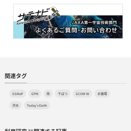
関連タグ
GSMaP
GPM
雨
干ばつ
GCOM-W
水循環
洪水
Today's Earth