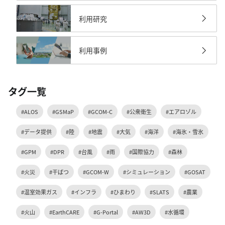
利用研究
利用事例
タグ一覧
#ALOS
#GSMaP
#GCOM-C
#公衆衛生
#エアロゾル
#データ提供
#陸
#地震
#大気
#海洋
#海氷・雪氷
#GPM
#DPR
#台風
#雨
#国際協力
#森林
#火災
#干ばつ
#GCOM-W
#シミュレーション
#GOSAT
#温室効果ガス
#インフラ
#ひまわり
#SLATS
#農業
#火山
#EarthCARE
#G-Portal
#AW3D
#水循環