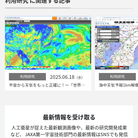
利用研究 に関連する記事
2025.06.18
利用研究
利用研究
（水）
宇宙から天気をもっと正確に！ー「世界の気象リアルタイムNEXRA3」がリニューアル、新旧システムの性能比較（論文解説）
海中天気予報1km解
最新情報を受け取る
人工衛星が捉えた最新観測画像や、最新の研究開発成果
など、
JAXA第一宇宙技術部門の最新情報はSNSでも発信