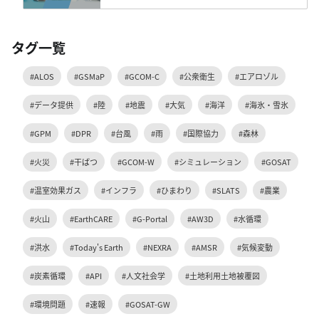
タグ一覧
#ALOS
#GSMaP
#GCOM-C
#公衆衛生
#エアロゾル
#データ提供
#陸
#地震
#大気
#海洋
#海氷・雪氷
#GPM
#DPR
#台風
#雨
#国際協力
#森林
#火災
#干ばつ
#GCOM-W
#シミュレーション
#GOSAT
#温室効果ガス
#インフラ
#ひまわり
#SLATS
#農業
#火山
#EarthCARE
#G-Portal
#AW3D
#水循環
#洪水
#Today's Earth
#NEXRA
#AMSR
#気候変動
#炭素循環
#API
#人文社会学
#土地利用土地被覆図
#環境問題
#速報
#GOSAT-GW