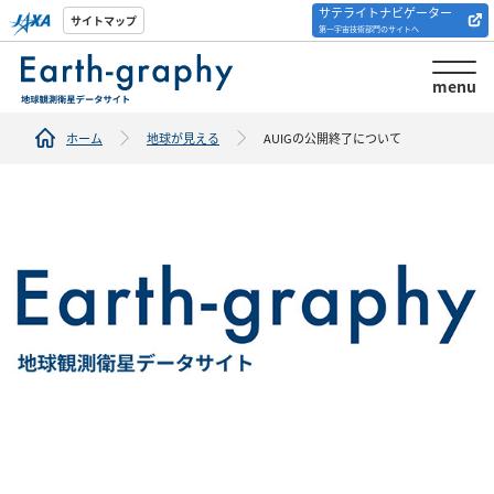
サテライトナビゲーター
解析ツール/サイトの
サイトマップ
第一宇宙技術部門のサイトへ
紹介
menu
ホーム
地球が見える
AUIGの公開終了について