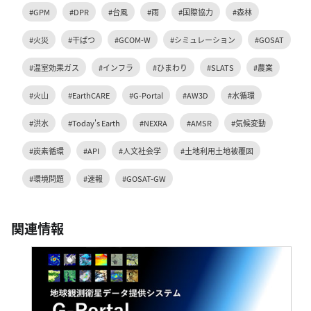
#GPM
#DPR
#台風
#雨
#国際協力
#森林
#火災
#干ばつ
#GCOM-W
#シミュレーション
#GOSAT
#温室効果ガス
#インフラ
#ひまわり
#SLATS
#農業
#火山
#EarthCARE
#G-Portal
#AW3D
#水循環
#洪水
#Today's Earth
#NEXRA
#AMSR
#気候変動
#炭素循環
#API
#人文社会学
#土地利用土地被覆図
#環境問題
#速報
#GOSAT-GW
関連情報