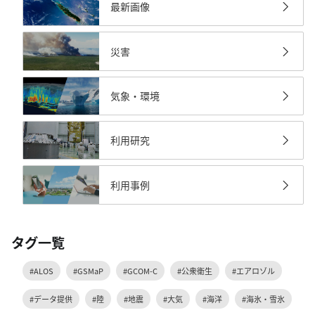
最新画像
災害
気象・環境
利用研究
利用事例
タグ一覧
#ALOS
#GSMaP
#GCOM-C
#公衆衛生
#エアロゾル
#データ提供
#陸
#地震
#大気
#海洋
#海氷・雪氷