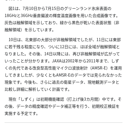
図1は、7月10日から7月15日のグリーンランド氷床表面の
18GHzと36GHz垂直偏波の輝度温度画像を用いた合成画像です。
灰色は融解領域を示しており、緑から黒色が乾いた表面状態（非
融解領域）を示しています。
10日は、北東部の大部分が非融解領域でしたが、11日には東部
に若干残る程度になり、ついに12日には、ほぼ全域が融解領域と
なりました。その後、14日以降には、再び非融解領域が広がって
いったことが分かります。JAXAは2002年から2011年まで、しず
くの先代である改良型高性能マイクロ波放射計（AMSR-E）を運用
してきましたが、少なくともAMSR-Eのデータでは見られなかった
現象です。今後も、さらに過去の衛星データ、現地観測データと
比較し詳細に解析していく計画です。
現在「しずく」は初期機能確認（打上げ後3カ月間）中です。そ
の後、データの精度確認やデータ補正等を行う、初期校正検証を
実施する予定です。