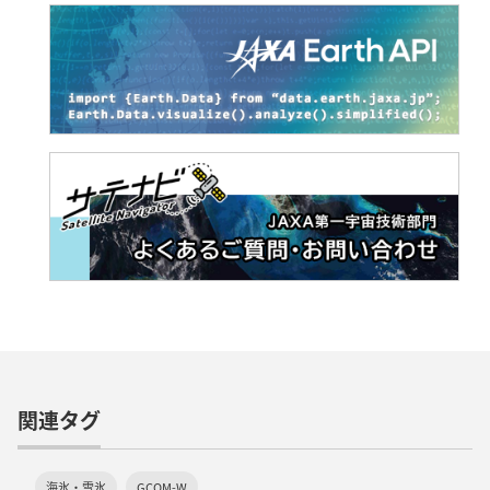
関連タグ
海氷・雪氷
GCOM-W