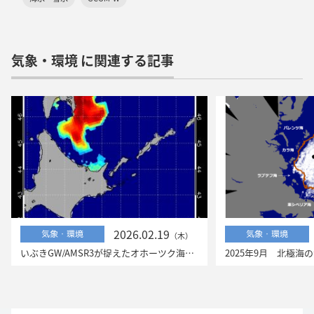
気象・環境 に関連する記事
2026.02.19
気象・環境
気象・環境
（木）
いぶきGW/AMSR3が捉えたオホーツク海の流氷