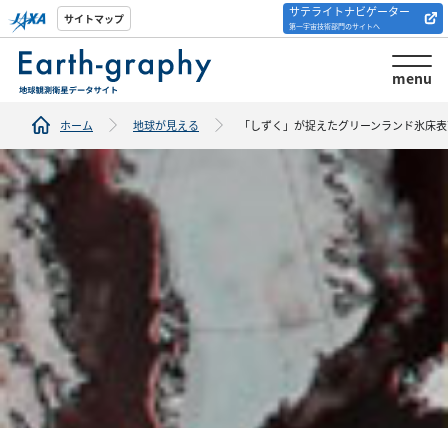
サテライトナビゲーター
解析ツール/サイトの
サイトマップ
第一宇宙技術部門のサイトへ
紹介
menu
ホーム
地球が見える
「しずく」が捉えたグリーンランド氷床表