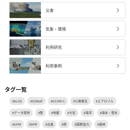
災害
気象・環境
利用研究
利用事例
タグ一覧
#ALOS
#GSMaP
#GCOM-C
#公衆衛生
#エアロゾル
#データ提供
#陸
#地震
#大気
#海洋
#海氷・雪氷
#GPM
#DPR
#台風
#雨
#国際協力
#森林