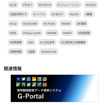
#火災
#干ばつ
#GCOM-W
#シミュレーション
#GOSAT
#温室効果ガス
#インフラ
#ひまわり
#SLATS
#農業
#火山
#EarthCARE
#G-Portal
#AW3D
#水循環
#洪水
#Today's Earth
#NEXRA
#AMSR
#気候変動
#炭素循環
#API
#人文社会学
#土地利用土地被覆図
#環境問題
#速報
#GOSAT-GW
関連情報