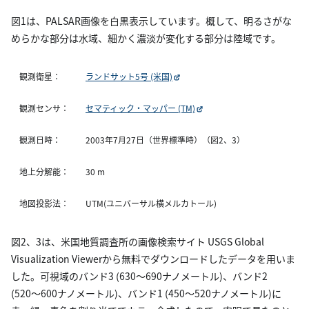
図1は、PALSAR画像を白黒表示しています。概して、明るさがな
めらかな部分は水域、細かく濃淡が変化する部分は陸域です。
観測衛星：
ランドサット5号 (米国)
観測センサ：
セマティック・マッパー (TM)
観測日時：
2003年7月27日（世界標準時）（図2、3）
地上分解能：
30 m
地図投影法：
UTM(ユニバーサル横メルカトール)
図2、3は、米国地質調査所の画像検索サイト USGS Global
Visualization Viewerから無料でダウンロードしたデータを用いま
した。可視域のバンド3 (630〜690ナノメートル)、バンド2
(520〜600ナノメートル)、バンド1 (450〜520ナノメートル)に