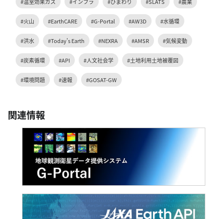
#温室効果ガス
#インフラ
#ひまわり
#SLATS
#農業
#火山
#EarthCARE
#G-Portal
#AW3D
#水循環
#洪水
#Today's Earth
#NEXRA
#AMSR
#気候変動
#炭素循環
#API
#人文社会学
#土地利用土地被覆図
#環境問題
#速報
#GOSAT-GW
関連情報