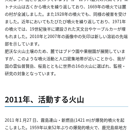
トナ火山は古くから噴火を繰り返しており、1669年の噴火では麓
の村が全滅しました。また1928年の噴火でも、同様の被害を受け
ました。近年においてもたびたび噴火を繰り返しており、1971年
の噴火では、19世紀後半に建設された天文台やケーブルカーが埋
もれました。2010年と2007年の画像中の矢印は新しい溶岩の先端
部を示しています。
肥沃な火山土壌のため、麓ではブドウ園や果樹園が展開していま
すが、このような噴火活動と人口密集地帯が近いことから、我が
国の雲仙普賢岳、桜島とともに世界の16の火山に選ばれ、監視・
研究の対象となっています。
2011年、活動する火山
2011 年1 月27 日、霧島連山・新燃岳(1421 m)が爆発的噴火を起
こしました。1959年以来52年ぶりの爆発的噴火で、鹿児島県地方