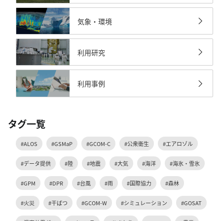
気象・環境
利用研究
利用事例
タグ一覧
#ALOS
#GSMaP
#GCOM-C
#公衆衛生
#エアロゾル
#データ提供
#陸
#地震
#大気
#海洋
#海氷・雪氷
#GPM
#DPR
#台風
#雨
#国際協力
#森林
#火災
#干ばつ
#GCOM-W
#シミュレーション
#GOSAT