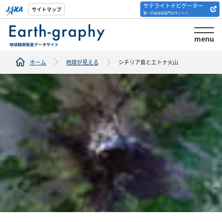
サテライトナビゲーター
解析ツール/サイトの
サイトマップ
第一宇宙技術部門のサイトへ
紹介
menu
ホーム
地球が見える
シチリア島とエトナ火山