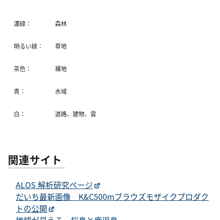
濃緑：
森林
明るい緑：
草地
茶色：
裸地
青：
水域
白：
道路、建物、雲
関連サイト
ALOS 解析研究ページ
だいち最新画像 K&C500mブラウズモザイクプロダク
トの公開