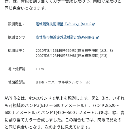
赤、緑、青色を割り当ててカラー合成したので、肉眼で見たのと
同じ色合いとなります。
観測衛星：
陸域観測技術衛星「だいち」(ALOS)
観測センサ：
高性能可視近赤外放射計2 型(AVNIR-2)
観測日時：
2010年8月16日9時56分頃(世界標準時間)(図2、3)
2007年6月23日9時56分頃(世界標準時間)(図3)
地上分解能：
10 m
地図投影法：
UTM(ユニバーサル横メルカトール)
AVNIR-2 は、4つのバンドで地上を観測します。図2、3は、いずれ
も可視域のバンド3(610 〜 690ナノメートル）、バンド2(520〜
600ナノメートル)とバンド1(420〜500ナノメートル)を赤、緑、青
に割り当てカラー合成しました。この組合せでは、肉眼で見たの
と同じ色合いとなり、次のように見えています。