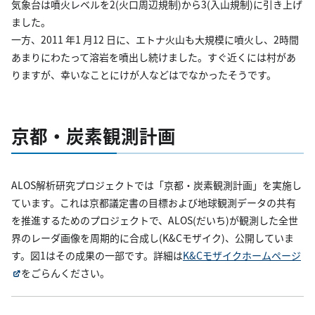
気象台は噴火レベルを2(火口周辺規制)から3(入山規制)に引き上げ
ました。
一方、2011 年1 月12 日に、エトナ火山も大規模に噴火し、2時間
あまりにわたって溶岩を噴出し続けました。すぐ近くには村があ
りますが、幸いなことにけが人などはでなかったそうです。
京都・炭素観測計画
ALOS解析研究プロジェクトでは「京都・炭素観測計画」を実施し
ています。これは京都議定書の目標および地球観測データの共有
を推進するためのプロジェクトで、ALOS(だいち)が観測した全世
界のレーダ画像を周期的に合成し(K&Cモザイク)、公開していま
す。図1はその成果の一部です。詳細は
K&Cモザイクホームページ
をごらんください。