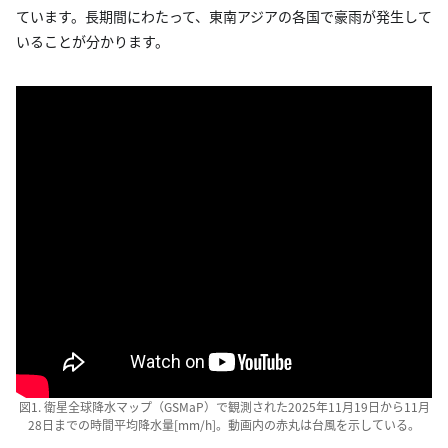
ています。長期間にわたって、東南アジアの各国で豪雨が発生して
いることが分かります。
図1. 衛星全球降水マップ（GSMaP）で観測された2025年11月19日から11月
28日までの時間平均降水量[mm/h]。動画内の赤丸は台風を示している。