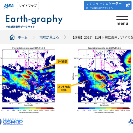
サテライトナビゲーター
解析ツール/サイトの
サイトマップ
第一宇宙技術部門のサイトへ
紹介
menu
ホーム
地球が見える
【速報】2025年11月下旬に東南アジア