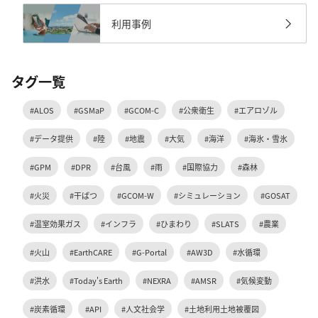
利用事例
タグ一覧
#ALOS
#GSMaP
#GCOM-C
#公衆衛生
#エアロゾル
#データ提供
#陸
#地震
#大気
#海洋
#海氷・雪氷
#GPM
#DPR
#台風
#雨
#国際協力
#森林
#火災
#干ばつ
#GCOM-W
#シミュレーション
#GOSAT
#温室効果ガス
#インフラ
#ひまわり
#SLATS
#農業
#火山
#EarthCARE
#G-Portal
#AW3D
#水循環
#洪水
#Today's Earth
#NEXRA
#AMSR
#気候変動
#炭素循環
#API
#人文社会学
#土地利用土地被覆図