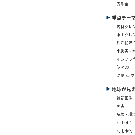
寄附金
重点テー
森林クレ
水田クレ
海洋状況
水災害・
インフラ管
防災DX
高精度3
地球が見
最新画像
災害
気象・環
利用研究
利用事例