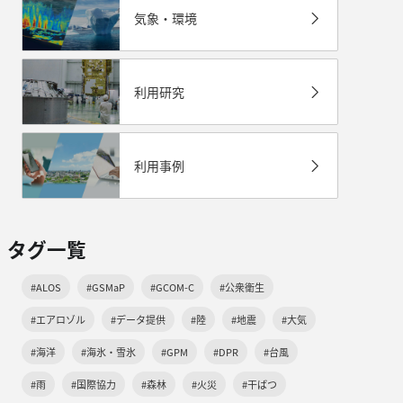
気象・環境
利用研究
利用事例
タグ一覧
#ALOS
#GSMaP
#GCOM-C
#公衆衛生
#エアロゾル
#データ提供
#陸
#地震
#大気
#海洋
#海氷・雪氷
#GPM
#DPR
#台風
#雨
#国際協力
#森林
#火災
#干ばつ