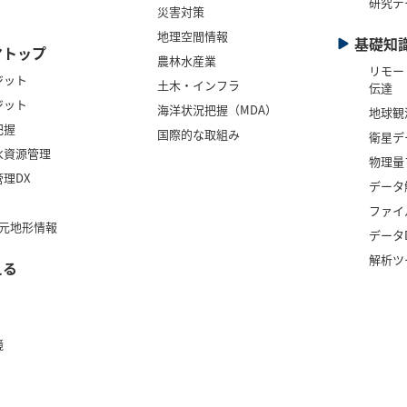
研究デ
災害対策
地理空間情報
基礎知
マトップ
農林水産業
リモー
ジット
土木・インフラ
伝達
ジット
海洋状況把握（MDA）
地球観
把握
国際的な取組み
衛星デ
水資源管理
物理量
理DX
データ
ファイ
次元地形情報
デー
解析ツ
える
境