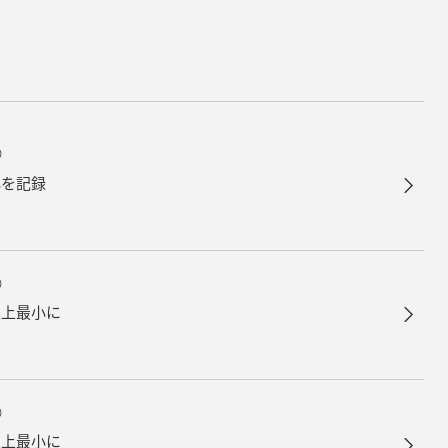
）
小を記録
）
史上最小に
）
史上最小に