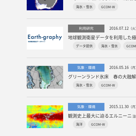
海氷・雪氷
GCOM-W
2016.07.12
利用研究
（火
データ提供
海氷・雪氷
GCOM
2016.05.16
気象・環境
（月
グリーンランド氷床 春の大融解
海氷・雪氷
GCOM-W
2015.11.30
気象・環境
（月
観測史上最大に迫るエルニーニ
海洋
GCOM-W