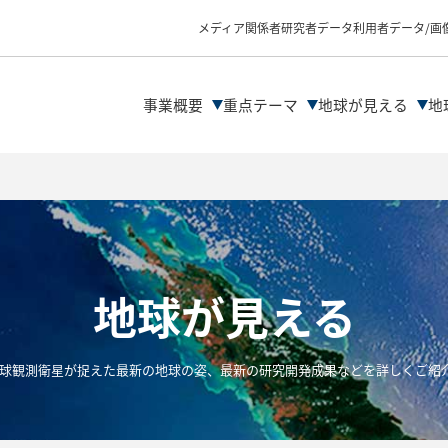
物理量プロダクトの
データ解析の流れ
メディア関係者
研究者
データ利用者
データ/画
ファイル形式
データDLサイト紹介
解析ツール/サイトの
事業概要
重点テーマ
地球が見える
地
地球が見える
の地球観測衛星が捉えた最新の地球の姿、最新の研究開発成果などを詳しくご紹