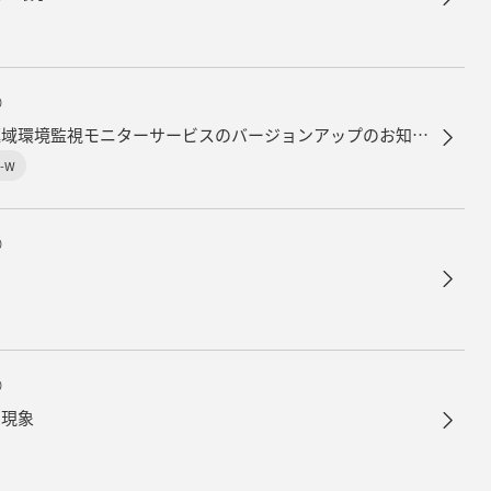
）
地球観測衛星データを利用した極域環境監視モニターサービスのバージョンアップのお知らせ
-W
）
）
ョ現象