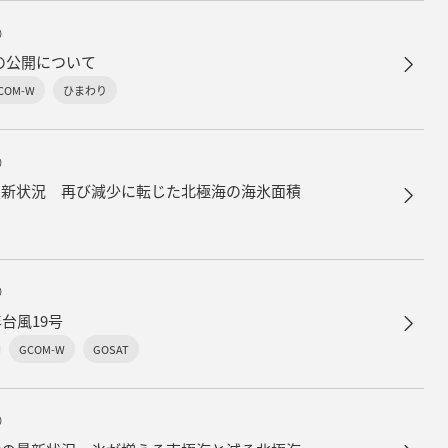
）
の公開について
COM-W
ひまわり
）
最新状況 再び減少に転じた北極海の海氷面積
）
台風19号
GCOM-W
GOSAT
）