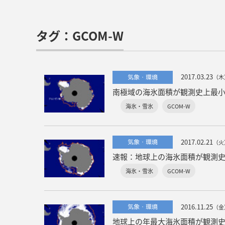
タグ：GCOM-W
2017.03.23
気象・環境
（木
南極域の海氷面積が観測史上最
海氷・雪氷
GCOM-W
2017.02.21
気象・環境
（火
速報：地球上の海氷面積が観測
海氷・雪氷
GCOM-W
2016.11.25
気象・環境
（金
地球上の年最大海氷面積が観測