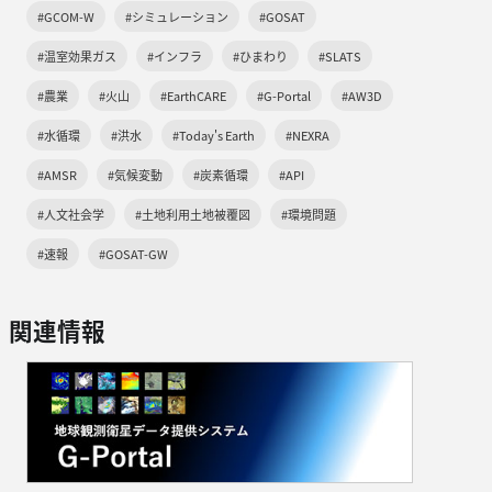
#GCOM-W
#シミュレーション
#GOSAT
#温室効果ガス
#インフラ
#ひまわり
#SLATS
#農業
#火山
#EarthCARE
#G-Portal
#AW3D
#水循環
#洪水
#Today's Earth
#NEXRA
#AMSR
#気候変動
#炭素循環
#API
#人文社会学
#土地利用土地被覆図
#環境問題
#速報
#GOSAT-GW
関連情報