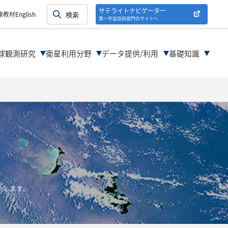
紹介
サテライトナビゲーター
像教材
English
第一宇宙技術部門のサイトへ
紹介
球観測研究
衛星利用分野
データ提供/利用
基礎知識
介します。