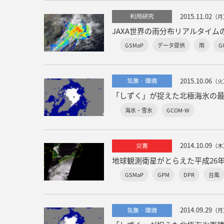
2015.11.02
利用研究
（月
JAXA世界の雨分布リアルタイム
GSMaP
データ提供
雨
G
2015.10.06
気象・環境
（火
「しずく」が捉えた北極海氷の
海氷・雪氷
GCOM-W
2014.10.09
災害
（木
地球観測衛星がとらえた平成26年
GSMaP
GPM
DPR
台風
2014.09.29
気象・環境
（月