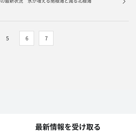
積の最新状況 氷が増える南極海と減る北極海
5
6
7
最新情報を受け取る