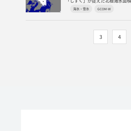
「しずく」が捉えた北極海氷面
海氷・雪氷
GCOM-W
3
4