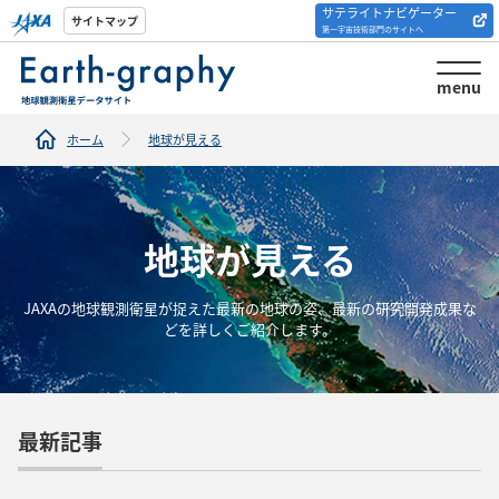
サテライトナビゲーター
解析ツール/サイトの
サイトマップ
第一宇宙技術部門のサイトへ
紹介
menu
ホーム
地球が見える
地球が見える
JAXAの地球観測衛星が捉えた最新の地球の姿、最新の研究開発成果な
どを詳しくご紹介します。
最新記事