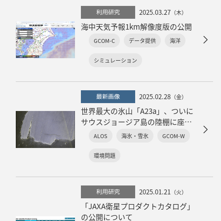
2025.03.27
利用研究
（木）
海中天気予報1km解像度版の公開
GCOM-C
データ提供
海洋
シミュレーション
2025.02.28
最新画像
（金）
世界最大の氷山「A23a」、ついに
サウスジョージア島の陸棚に座礁
か？！
ALOS
海氷・雪氷
GCOM-W
～「しずく」「だいち2号」「だい
ち4号」から見るA23a氷山の軌跡～
環境問題
2025.01.21
利用研究
（火）
「JAXA衛星プロダクトカタログ」
の公開について