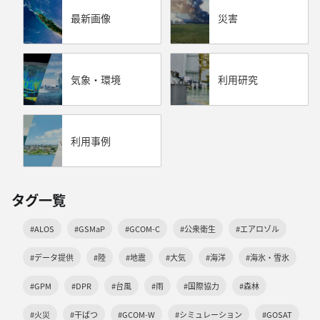
最新画像
災害
気象・環境
利用研究
利用事例
タグ一覧
#ALOS
#GSMaP
#GCOM-C
#公衆衛生
#エアロゾル
#データ提供
#陸
#地震
#大気
#海洋
#海氷・雪氷
#GPM
#DPR
#台風
#雨
#国際協力
#森林
#火災
#干ばつ
#GCOM-W
#シミュレーション
#GOSAT