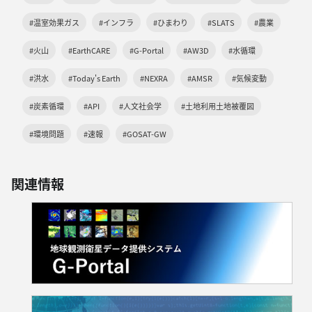
#温室効果ガス
#インフラ
#ひまわり
#SLATS
#農業
#火山
#EarthCARE
#G-Portal
#AW3D
#水循環
#洪水
#Today's Earth
#NEXRA
#AMSR
#気候変動
#炭素循環
#API
#人文社会学
#土地利用土地被覆図
#環境問題
#速報
#GOSAT-GW
関連情報