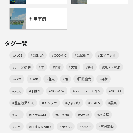
利用事例
タグ一覧
#ALOS
#GSMaP
#GCOM-C
#公衆衛生
#エアロゾル
#データ提供
#陸
#地震
#大気
#海洋
#海氷・雪氷
#GPM
#DPR
#台風
#雨
#国際協力
#森林
#火災
#干ばつ
#GCOM-W
#シミュレーション
#GOSAT
#温室効果ガス
#インフラ
#ひまわり
#SLATS
#農業
#火山
#EarthCARE
#G-Portal
#AW3D
#水循環
#洪水
#Today's Earth
#NEXRA
#AMSR
#気候変動