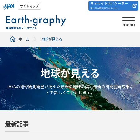
サテライトナビゲーター
解析ツール/サイトの
サイトマップ
第一宇宙技術部門のサイトへ
紹介
menu
ホーム
地球が見える
地球が見える
JAXAの地球観測衛星が捉えた最新の地球の姿、最新の研究開発成果な
どを詳しくご紹介します。
最新記事