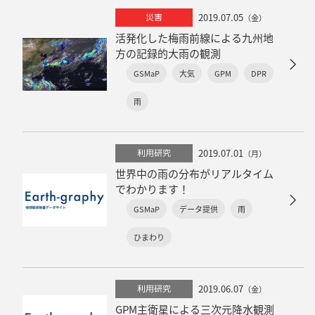
2019.07.05
災害
（金）
活発化した梅雨前線による九州地
方の記録的大雨の観測
GSMaP
大気
GPM
DPR
雨
2019.07.01
利用研究
（月）
世界中の雨の分布がリアルタイム
でわかります！
GSMaP
データ提供
雨
ひまわり
2019.06.07
利用研究
（金）
GPM主衛星による三次元降水観測