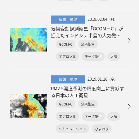
2019.02.04
気象・環境
（月）
気候変動観測衛星「GCOM－C」が
捉えたインドシナ半島の大気微粒
子
GCOM-C
公衆衛生
エアロゾル
データ提供
大気
2019.01.18
気象・環境
（金）
PM2.5濃度予測の精度向上に貢献す
る日本の人工衛星
GCOM-C
公衆衛生
エアロゾル
データ提供
大気
シミュレーション
ひまわり