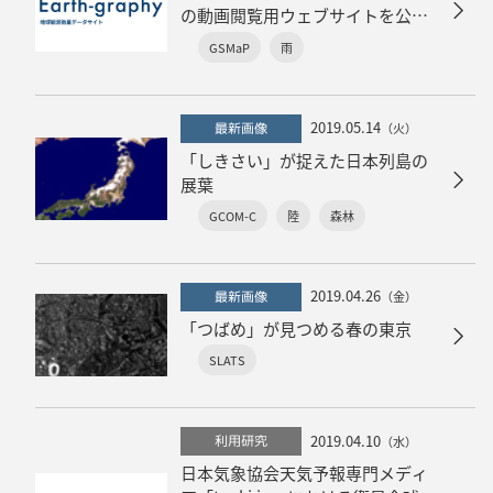
の動画閲覧用ウェブサイトを公開
しました
GSMaP
雨
2019.05.14
最新画像
（火）
「しきさい」が捉えた日本列島の
展葉
GCOM-C
陸
森林
2019.04.26
最新画像
（金）
「つばめ」が見つめる春の東京
SLATS
2019.04.10
利用研究
（水）
日本気象協会天気予報専門メディ