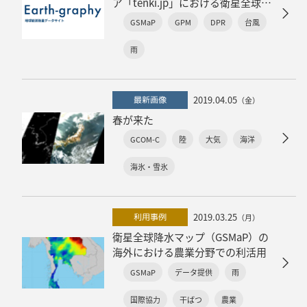
ア「tenki.jp」における衛星全球降
水マップ（GSMaP）実況・予報情
GSMaP
GPM
DPR
台風
報の公開
雨
2019.04.05
最新画像
（金）
春が来た
GCOM-C
陸
大気
海洋
海氷・雪氷
2019.03.25
利用事例
（月）
衛星全球降水マップ（GSMaP）の
海外における農業分野での利活用
GSMaP
データ提供
雨
国際協力
干ばつ
農業