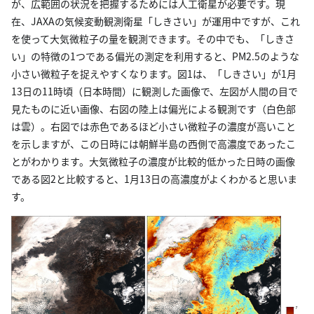
が、広範囲の状況を把握するためには人工衛星が必要です。現
在、JAXAの気候変動観測衛星「しきさい」が運用中ですが、これ
を使って大気微粒子の量を観測できます。その中でも、「しきさ
い」の特徴の1つである偏光の測定を利用すると、PM2.5のような
小さい微粒子を捉えやすくなります。図1は、「しきさい」が1月
13日の11時頃（日本時間）に観測した画像で、左図が人間の目で
見たものに近い画像、右図の陸上は偏光による観測です（白色部
は雲）。右図では赤色であるほど小さい微粒子の濃度が高いこと
を示しますが、この日時には朝鮮半島の西側で高濃度であったこ
とがわかります。大気微粒子の濃度が比較的低かった日時の画像
である図2と比較すると、1月13日の高濃度がよくわかると思いま
す。