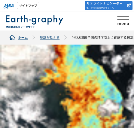
サテライトナビゲーター
解析ツール/サイトの
サイトマップ
第一宇宙技術部門のサイトへ
紹介
menu
ホーム
地球が見える
PM2.5濃度予測の精度向上に貢献する日