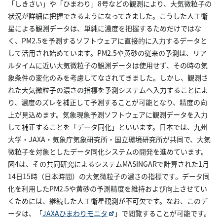
「しきさい」や「ひまわり」8号などの観測により、大気微粒子の
状況が詳細に把握できるようになってきました。こうした人工衛
星による観測データは、単純に濃度を把握するためだけではな
く、PM2.5を予測するソフトウェアに直接的に入力するデータと
して活用され始めています。PM2.5や黄砂の従来の予測は、リア
ルタイムに近い大気微粒子の観測データは使用せず、その時の気
象条件の変化のみを考慮してなされてきました。しかし、観測さ
れた大気微粒子の濃さの指標を予測システムへ入力することによ
り、濃度のズレを補正して予測することが可能となり、精度の向
上が見込めます。気象現象予測ソフトウェアに観測データを入力
して補正することを「データ同化」といいます。日本では、九州
大学・JAXA・気象庁気象研究所・国立環境研究所が共同で、大気
微粒子を対象としたデータ同化システムの開発を進めています。
図4は、その共同研究によるシステムMASINGARで計算された1月
14日15時（日本時間）の大気微粒子の濃さの指標です。データ同
化を利用したPM2.5や黄砂の予測精度を維持および向上させてい
くためには、継続した人工衛星観測が不可欠です。なお、このデ
ータは、「
JAXAひまわりモニタ
」で閲覧することが可能です。