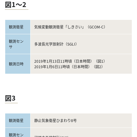
図1～2
観測衛星
気候変動観測衛星「しきさい」（GCOM-C）
観測セン
多波長光学放射計（SGLI）
サ
2019年1月13日11時頃（日本時間）（図1）
観測日時
2019年1月6日11時頃（日本時間）（図2）
図3
観測衛星
静止気象衛星ひまわり8号
観測セン