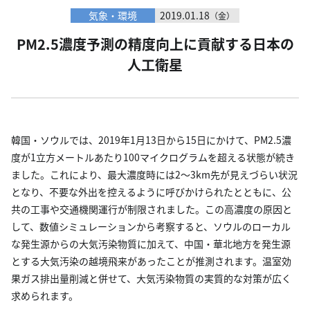
気象・環境
2019.01.18
（金）
PM2.5濃度予測の精度向上に貢献する日本の
人工衛星
韓国・ソウルでは、2019年1月13日から15日にかけて、PM2.5濃
度が1立方メートルあたり100マイクログラムを超える状態が続き
ました。これにより、最大濃度時には2〜3km先が見えづらい状況
となり、不要な外出を控えるように呼びかけられたとともに、公
共の工事や交通機関運行が制限されました。この高濃度の原因と
して、数値シミュレーションから考察すると、ソウルのローカル
な発生源からの大気汚染物質に加えて、中国・華北地方を発生源
とする大気汚染の越境飛来があったことが推測されます。温室効
果ガス排出量削減と併せて、大気汚染物質の実質的な対策が広く
求められます。