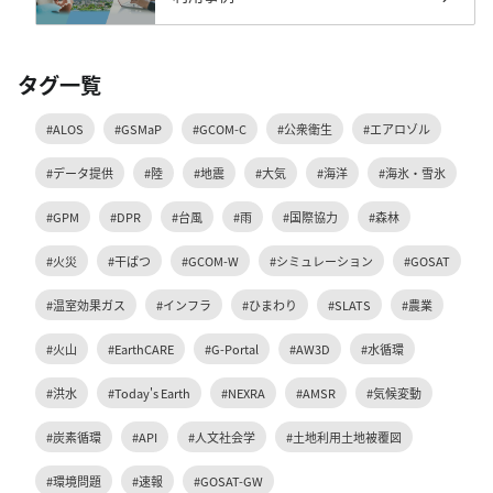
タグ一覧
#ALOS
#GSMaP
#GCOM-C
#公衆衛生
#エアロゾル
#データ提供
#陸
#地震
#大気
#海洋
#海氷・雪氷
#GPM
#DPR
#台風
#雨
#国際協力
#森林
#火災
#干ばつ
#GCOM-W
#シミュレーション
#GOSAT
#温室効果ガス
#インフラ
#ひまわり
#SLATS
#農業
#火山
#EarthCARE
#G-Portal
#AW3D
#水循環
#洪水
#Today's Earth
#NEXRA
#AMSR
#気候変動
#炭素循環
#API
#人文社会学
#土地利用土地被覆図
#環境問題
#速報
#GOSAT-GW