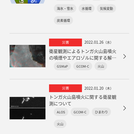
海氷・雪氷
水循環
気候変動
炭素循環
2022.01.26
災害
（水）
衛星観測によるトンガ火山島噴火
の噴煙やエアロゾルに関する解析
結果
GSMaP
GCOM-C
火山
2022.01.20
災害
（木）
トンガ火山島噴火に関する衛星観
測について
ALOS
GCOM-C
ひまわり
火山