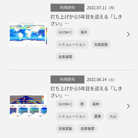
2022.07.11
利用研究
（月）
打ち上げから5年目を迎える「しき
さい」
～海洋環境編～
GCOM-C
海洋
シミュレーション
気候変動
炭素循環
2022.06.14
利用研究
（火）
打ち上げから5年目を迎える「しき
さい」
～陸域環境編～
GCOM-C
陸
森林
シミュレーション
農業
火山
気候変動
炭素循環