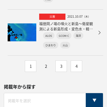
2021.10.07
災害
（木）
福徳岡ノ場の噴火と新島～衛星観
測による新島形成・変色水・軽
石・火山ガス・噴煙の把握～
ALOS
GCOM-C
海洋
ひまわり
火山
1
2
3
4
掲載年から探す