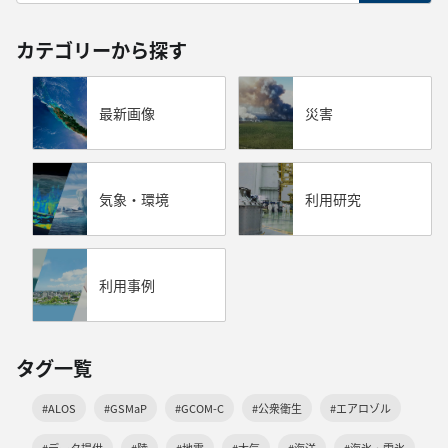
カテゴリーから探す
最新画像
災害
気象・環境
利用研究
利用事例
タグ一覧
#ALOS
#GSMaP
#GCOM-C
#公衆衛生
#エアロゾル
#データ提供
#陸
#地震
#大気
#海洋
#海氷・雪氷