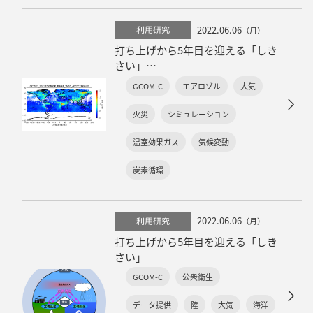
2022.06.06
利用研究
（月）
打ち上げから5年目を迎える「しき
さい」
～大気環境編～
GCOM-C
エアロゾル
大気
火災
シミュレーション
温室効果ガス
気候変動
炭素循環
2022.06.06
利用研究
（月）
打ち上げから5年目を迎える「しき
さい」
GCOM-C
公衆衛生
データ提供
陸
大気
海洋