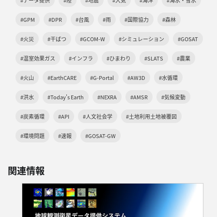
#GPM
#DPR
#台風
#雨
#国際協力
#森林
#火災
#干ばつ
#GCOM-W
#シミュレーション
#GOSAT
#温室効果ガス
#インフラ
#ひまわり
#SLATS
#農業
#火山
#EarthCARE
#G-Portal
#AW3D
#水循環
#洪水
#Today's Earth
#NEXRA
#AMSR
#気候変動
#炭素循環
#API
#人文社会学
#土地利用土地被覆図
#環境問題
#速報
#GOSAT-GW
関連情報