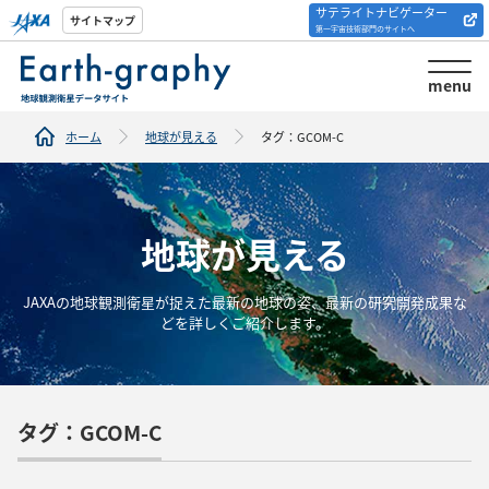
サテライトナビゲーター
解析ツール/サイトの
サイトマップ
第一宇宙技術部門のサイトへ
紹介
menu
ホーム
地球が見える
タグ：GCOM-C
地球が見える
JAXAの地球観測衛星が捉えた最新の地球の姿、最新の研究開発成果な
どを詳しくご紹介します。
タグ：GCOM-C