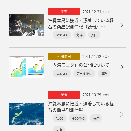
2021.12.21
災害
（火）
沖縄本島に接近・漂着している軽
石の衛星観測情報（続報）
～大規模に噴出した軽石の面積、
GCOM-C
海洋
火山
衛星観測による軽石の判読原理・
見え方の違い～
2021.11.12
利用事例
（金）
「内湾モニタ」の公開について
GCOM-C
データ提供
海洋
2021.10.29
災害
（金）
沖縄本島に接近・漂着している軽
石の衛星観測情報
ALOS
GCOM-C
海洋
火山