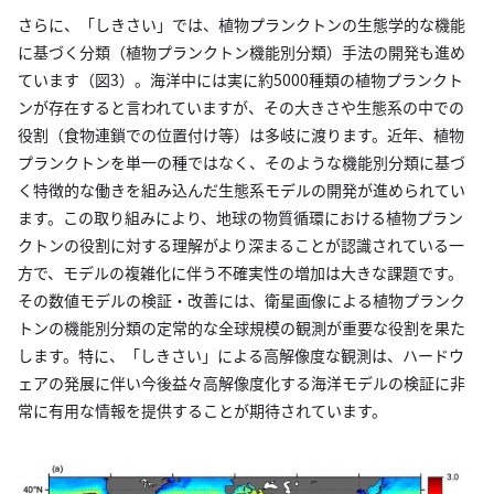
さらに、「しきさい」では、植物プランクトンの生態学的な機能
に基づく分類（植物プランクトン機能別分類）手法の開発も進め
ています（図3）。海洋中には実に約5000種類の植物プランクト
ンが存在すると言われていますが、その大きさや生態系の中での
役割（食物連鎖での位置付け等）は多岐に渡ります。近年、植物
プランクトンを単一の種ではなく、そのような機能別分類に基づ
く特徴的な働きを組み込んだ生態系モデルの開発が進められてい
ます。この取り組みにより、地球の物質循環における植物プラン
クトンの役割に対する理解がより深まることが認識されている一
方で、モデルの複雑化に伴う不確実性の増加は大きな課題です。
その数値モデルの検証・改善には、衛星画像による植物プランク
トンの機能別分類の定常的な全球規模の観測が重要な役割を果た
します。特に、「しきさい」による高解像度な観測は、ハードウ
ェアの発展に伴い今後益々高解像度化する海洋モデルの検証に非
常に有用な情報を提供することが期待されています。