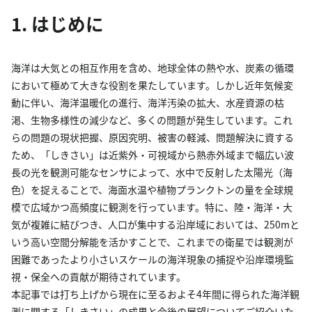
1. はじめに
海洋は大気との相互作用を含め、地球全体の熱や水、炭素の循環
において極めて大きな役割を果たしています。しかし近年気候変
動に伴い、海洋温暖化の進行、海洋汚染の拡大、水産資源の枯
渇、生物多様性の減少など、多くの問題が発生しています。これ
らの問題の現状把握、原因究明、被害の軽減、問題解決に資する
ため、「しきさい」は近紫外・可視域から熱赤外域まで幅広い波
長の光を観測可能なセンサによって、水中で反射した太陽光（海
色）を捉えることで、海面水温や植物プランクトンの量を全球規
模で広域かつ高頻度に観測を行っています。特に、陸・海洋・大
気が複雑に結びつき、人口が集中する沿岸域においては、250mと
いう高い空間分解能を活かすことで、これまでの衛星では観測が
困難であったより小さいスケールの海洋現象の捕捉や沿岸環境監
視・保全への貢献が期待されています。
本記事では打ち上げから現在に至るおよそ4年間に得られた海洋観
測に関する「しきさい」の成果と今後の展望についてご紹介いた