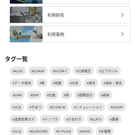
利用研究
利用事例
タグ一覧
#ALOS
#GSMaP
#GCOM-C
#公衆衛生
#エアロゾル
#データ提供
#陸
#地震
#大気
#海洋
#海氷・雪氷
#GPM
#DPR
#台風
#雨
#国際協力
#森林
#火災
#干ばつ
#GCOM-W
#シミュレーション
#GOSAT
#温室効果ガス
#インフラ
#ひまわり
#SLATS
#農業
#火山
#EarthCARE
#G-Portal
#AW3D
#水循環