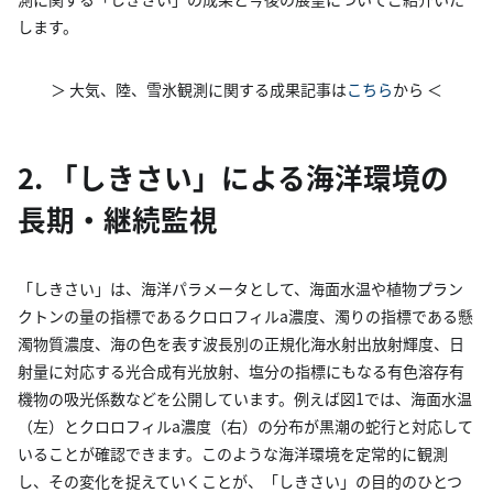
します。
＞ 大気、陸、雪氷観測に関する成果記事は
こちら
から ＜
2. 「しきさい」による海洋環境の
長期・継続監視
「しきさい」は、海洋パラメータとして、海面水温や植物プラン
クトンの量の指標であるクロロフィルa濃度、濁りの指標である懸
濁物質濃度、海の色を表す波長別の正規化海水射出放射輝度、日
射量に対応する光合成有光放射、塩分の指標にもなる有色溶存有
機物の吸光係数などを公開しています。例えば図1では、海面水温
（左）とクロロフィルa濃度（右）の分布が黒潮の蛇行と対応して
いることが確認できます。このような海洋環境を定常的に観測
し、その変化を捉えていくことが、「しきさい」の目的のひとつ