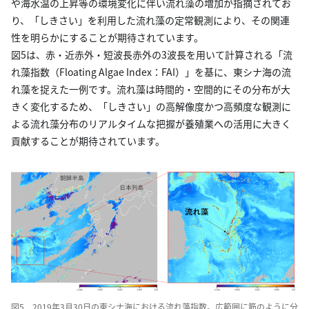
や海水温の上昇等の環境変化に伴い流れ藻の増加が指摘されてお
り、「しきさい」を利用した流れ藻の定常観測により、その関連
性を明らかにすることが期待されています。
図5は、赤・近赤外・短波長赤外の3波長を用いて計算される「流
れ藻指数（Floating Algae Index：FAI）」を基に、東シナ海の流
れ藻を捉えた一例です。流れ藻は時間的・空間的にその分布が大
きく変化するため、「しきさい」の高解像度かつ高頻度な観測に
よる流れ藻分布のリアルタイムな把握が養殖業への活用に大きく
貢献することが期待されています。
図5 2019年3月30日の東シナ海における流れ藻指数。広範囲に筋のように分