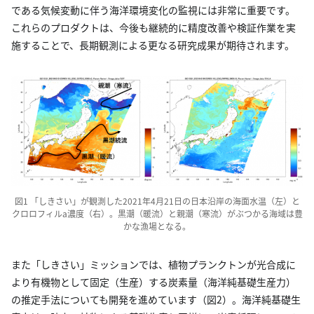
である気候変動に伴う海洋環境変化の監視には非常に重要です。
これらのプロダクトは、今後も継続的に精度改善や検証作業を実
施することで、長期観測による更なる研究成果が期待されます。
図1 「しきさい」が観測した2021年4月21日の日本沿岸の海面水温（左）と
クロロフィルa濃度（右）。黒潮（暖流）と親潮（寒流）がぶつかる海域は豊
かな漁場となる。
また「しきさい」ミッションでは、植物プランクトンが光合成に
より有機物として固定（生産）する炭素量（海洋純基礎生産力）
の推定手法についても開発を進めています（図2）。海洋純基礎生