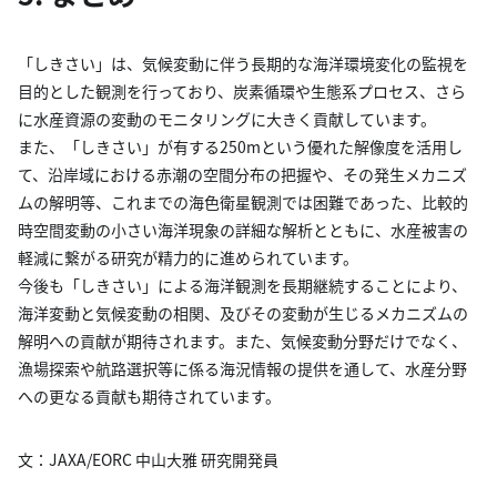
「しきさい」は、気候変動に伴う長期的な海洋環境変化の監視を
目的とした観測を行っており、炭素循環や生態系プロセス、さら
に水産資源の変動のモニタリングに大きく貢献しています。
また、「しきさい」が有する250mという優れた解像度を活用し
て、沿岸域における赤潮の空間分布の把握や、その発生メカニズ
ムの解明等、これまでの海色衛星観測では困難であった、比較的
時空間変動の小さい海洋現象の詳細な解析とともに、水産被害の
軽減に繋がる研究が精力的に進められています。
今後も「しきさい」による海洋観測を長期継続することにより、
海洋変動と気候変動の相関、及びその変動が生じるメカニズムの
解明への貢献が期待されます。また、気候変動分野だけでなく、
漁場探索や航路選択等に係る海況情報の提供を通して、水産分野
への更なる貢献も期待されています。
文：JAXA/EORC 中山大雅 研究開発員