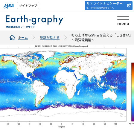
サテライトナビゲーター
解析ツール/サイトの
サイトマップ
第一宇宙技術部門のサイトへ
紹介
menu
打ち上げから5年目を迎える「しきさい」
ホーム
地球が見える
～海洋環境編～