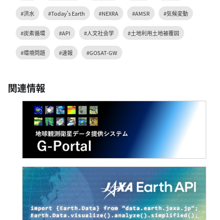
#洪水
#Today's Earth
#NEXRA
#AMSR
#気候変動
#炭素循環
#API
#人文社会学
#土地利用土地被覆図
#環境問題
#速報
#GOSAT-GW
関連情報