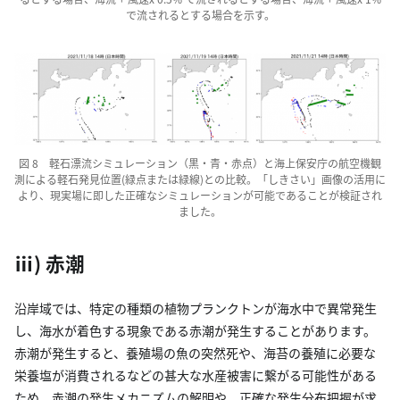
で流されるとする場合を示す。
図 8 軽石漂流シミュレーション（黒・青・赤点）と海上保安庁の航空機観
測による軽石発見位置(緑点または緑線)との比較。「しきさい」画像の活用に
より、現実場に即した正確なシミュレーションが可能であることが検証され
ました。
ⅲ) 赤潮
沿岸域では、特定の種類の植物プランクトンが海水中で異常発生
し、海水が着色する現象である赤潮が発生することがあります。
赤潮が発生すると、養殖場の魚の突然死や、海苔の養殖に必要な
栄養塩が消費されるなどの甚大な水産被害に繋がる可能性がある
ため、赤潮の発生メカニズムの解明や、正確な発生分布把握が求