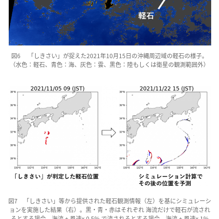
図6 「しきさい」が捉えた2021年10月15日の沖縄周辺域の軽石の様子。
（水色：軽石、青色：海、灰色：雲、黒色：陸もしくは衛星の観測範囲外）
図7 「しきさい」等から提供された軽石観測情報（左）を基にシミュレーシ
ョンを実施した結果（右）。黒・青・赤はそれぞれ 海流だけで軽石が流され
るとする場合、海流 + 風速x 0.5% で流されるとする場合、海流 + 風速x 1%