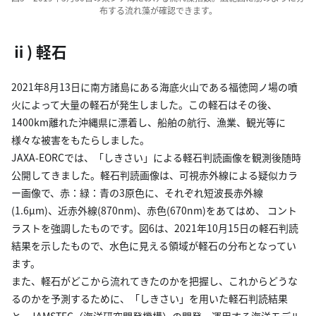
布する流れ藻が確認できます。
ⅱ) 軽石
2021年8月13日に南方諸島にある海底火山である福徳岡ノ場の噴
火によって大量の軽石が発生しました。この軽石はその後、
1400km離れた沖縄県に漂着し、船舶の航行、漁業、観光等に
様々な被害をもたらしました。
JAXA-EORCでは、「しきさい」による軽石判読画像を観測後随時
公開してきました。軽石判読画像は、可視赤外線による疑似カラ
ー画像で、赤：緑：青の3原色に、それぞれ短波長赤外線
(1.6μm)、近赤外線(870nm)、赤色(670nm)をあてはめ、 コント
ラストを強調したものです。図6は、2021年10月15日の軽石判読
結果を示したもので、水色に見える領域が軽石の分布となってい
ます。
また、軽石がどこから流れてきたのかを把握し、これからどうな
るのかを予測するために、「しきさい」を用いた軽石判読結果
と、JAMSTEC（海洋研究開発機構）の開発・運用する海洋モデル