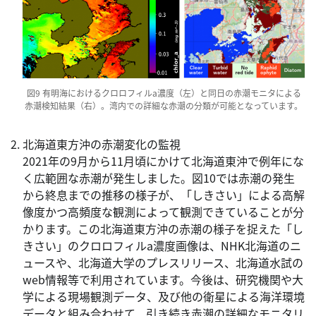
図9 有明海におけるクロロフィルa濃度（左）と同日の赤潮モニタによる
赤潮検知結果（右）。湾内での詳細な赤潮の分類が可能となっています。
北海道東方沖の赤潮変化の監視
2021年の9月から11月頃にかけて北海道東沖で例年にな
く広範囲な赤潮が発生しました。図10では赤潮の発生
から終息までの推移の様子が、「しきさい」による高解
像度かつ高頻度な観測によって観測できていることが分
かります。この北海道東方沖の赤潮の様子を捉えた「し
きさい」のクロロフィルa濃度画像は、NHK北海道のニ
ュースや、北海道大学のプレスリリース、北海道水試の
web情報等で利用されています。今後は、研究機関や大
学による現場観測データ、及び他の衛星による海洋環境
データと組み合わせて、引き続き赤潮の詳細なモニタリ