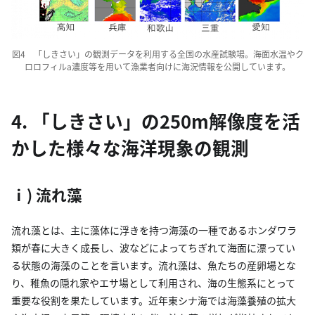
図4 「しきさい」の観測データを利用する全国の水産試験場。海面水温やク
ロロフィルa濃度等を用いて漁業者向けに海況情報を公開しています。
4. 「しきさい」の250m解像度を活
かした様々な海洋現象の観測
ⅰ) 流れ藻
流れ藻とは、主に藻体に浮きを持つ海藻の一種であるホンダワラ
類が春に大きく成長し、波などによってちぎれて海面に漂ってい
る状態の海藻のことを言います。流れ藻は、魚たちの産卵場とな
り、稚魚の隠れ家やエサ場として利用され、海の生態系にとって
重要な役割を果たしています。近年東シナ海では海藻養殖の拡大