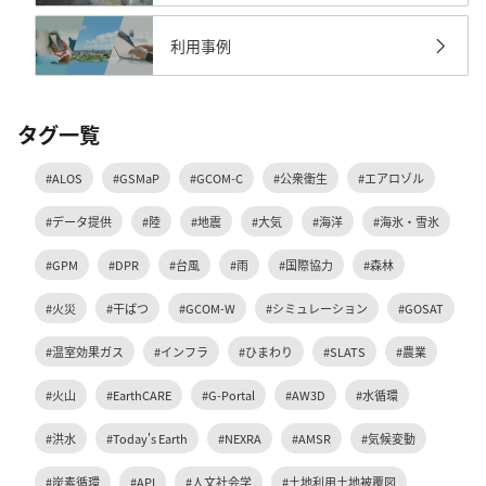
利用事例
タグ一覧
#ALOS
#GSMaP
#GCOM-C
#公衆衛生
#エアロゾル
#データ提供
#陸
#地震
#大気
#海洋
#海氷・雪氷
#GPM
#DPR
#台風
#雨
#国際協力
#森林
#火災
#干ばつ
#GCOM-W
#シミュレーション
#GOSAT
#温室効果ガス
#インフラ
#ひまわり
#SLATS
#農業
#火山
#EarthCARE
#G-Portal
#AW3D
#水循環
#洪水
#Today's Earth
#NEXRA
#AMSR
#気候変動
#炭素循環
#API
#人文社会学
#土地利用土地被覆図