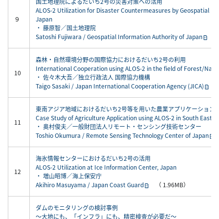
国土地理院によるだいち2号の災害対策への活用
ALOS-2 Utilization for Disaster Countermeasures by Geospatial Inf
９
Japan
・ 藤原智／国土地理院
Satoshi Fujiwara / Geospatial Information Authority of Japan
（ 
森林・自然環境分野の国際協力におけるだいち2号の利用
International Cooperation using ALOS-2 in the field of Forest/Nat
10
・ 佐々木大吾／独立行政法人 国際協力機構
Taigo Sasaki / Japan International Cooperation Agency (JICA)
（ 
東南アジア地域におけるだいち2号等を用いた農業アプリケーション
Case Study of Agriculture Application using ALOS-2 in South East A
11
・ 奥村俊夫／一般財団法人リモート・センシング技術センター
Toshio Okumura / Remote Sensing Technology Center of Japan
（
海氷情報センターにおけるだいち2号の活用
ALOS-2 Utilization at Ice Information Center, Japan
12
・ 増山昭博／海上保安庁
Akihiro Masuyama / Japan Coast Guard
（ 1.96MB）
ダムのモニタリングの検討事例
～大地にも、「インフラ」にも、精密検査が必要だ～