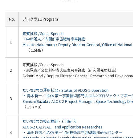
No.
プログラム/Program
来賓挨拶 /Guest Speech
・中村雅人／内閣府宇宙戦略室審議官
１
Masato Nakamura / Deputy Director General, Office of National Spa
（ 1.5MB）
来賓挨拶 /Guest Speech
２
・森晃憲／文部科学省大臣官房審議官（研究開発局担当）
Akinori Mori / Deputy Director General, Research and Developmen
だいち2号の運用状況 / Status of ALOS-2 operation
・ 鈴木新一／JAXA 第一宇宙技術部門 ALOS-2プロジェクトマネージ
３
Shinichi Suzuki / ALOS-2 Project Manager, Space Technology Direc
（ 15.7MB）
だいち2号の校正検証・利用研究
ALOS-2 CAL/VAL and Application Researches
４
・ 島田政信／JAXA 第一宇宙技術部門 地球観測研究センター
Masanobu Shimada / Earth Observation Research Center, Space Te