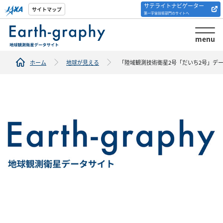
サテライトナビゲーター
解析ツール/サイトの
サイトマップ
第一宇宙技術部門のサイトへ
紹介
menu
ホーム
地球が見える
「陸域観測技術衛星2号「だいち2号」デ