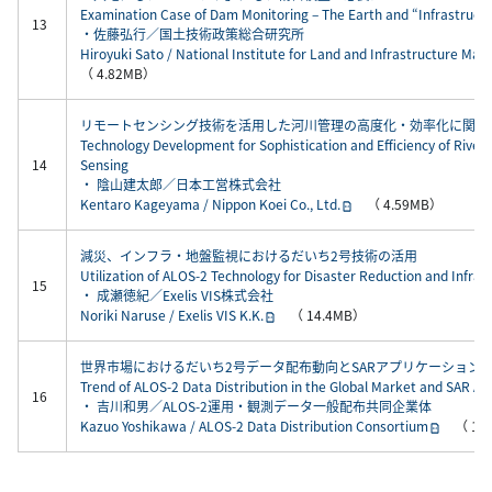
Examination Case of Dam Monitoring – The Earth and “Infrastruct
13
・佐藤弘行／国土技術政策総合研究所
Hiroyuki Sato / National Institute for Land and Infrastructure Ma
（ 4.82MB）
リモートセンシング技術を活用した河川管理の高度化・効率化に関す
Technology Development for Sophistication and Efficiency of Riv
14
Sensing
・ 陰山建太郎／日本工営株式会社
Kentaro Kageyama / Nippon Koei Co., Ltd.
（ 4.59MB）
減災、インフラ・地盤監視におけるだいち2号技術の活用
Utilization of ALOS-2 Technology for Disaster Reduction and Infra
15
・ 成瀬徳紀／Exelis VIS株式会社
Noriki Naruse / Exelis VIS K.K.
（ 14.4MB）
世界市場におけるだいち2号データ配布動向とSARアプリケーション
Trend of ALOS-2 Data Distribution in the Global Market and SAR App
16
・ 吉川和男／ALOS-2運用・観測データ一般配布共同企業体
Kazuo Yoshikawa / ALOS-2 Data Distribution Consortium
（ 15.