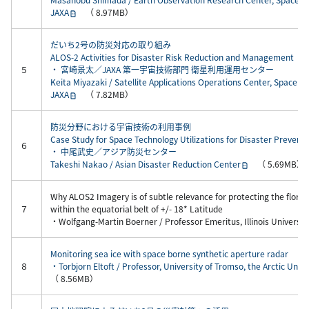
JAXA
（ 8.97MB）
だいち2号の防災対応の取り組み
ALOS-2 Activities for Disaster Risk Reduction and Management
５
・ 宮崎景太／JAXA 第一宇宙技術部門 衛星利用運用センター
Keita Miyazaki / Satellite Applications Operations Center, Space T
JAXA
（ 7.82MB）
防災分野における宇宙技術の利用事例
Case Study for Space Technology Utilizations for Disaster Preventi
６
・ 中尾武史／アジア防災センター
Takeshi Nakao / Asian Disaster Reduction Center
（ 5.69MB）
Why ALOS2 Imagery is of subtle relevance for protecting the flora
７
within the equatorial belt of +/- 18* Latitude
・Wolfgang-Martin Boerner / Professor Emeritus, Illinois Universit
Monitoring sea ice with space borne synthetic aperture radar
８
・Torbjorn Eltoft / Professor, University of Tromso, the Arctic Univ
（ 8.56MB）