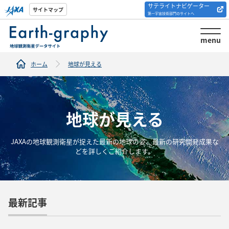
サテライトナビゲーター
解析ツール/サイトの
サイトマップ
第一宇宙技術部門のサイトへ
紹介
menu
ホーム
地球が見える
地球が見える
JAXAの地球観測衛星が捉えた最新の地球の姿、最新の研究開発成果な
どを詳しくご紹介します。
最新記事