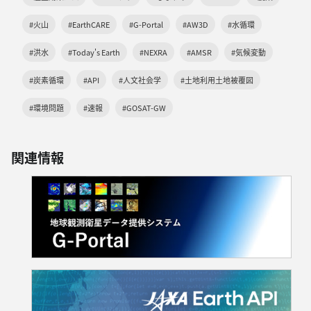
#火山
#EarthCARE
#G-Portal
#AW3D
#水循環
#洪水
#Today's Earth
#NEXRA
#AMSR
#気候変動
#炭素循環
#API
#人文社会学
#土地利用土地被覆図
#環境問題
#速報
#GOSAT-GW
関連情報