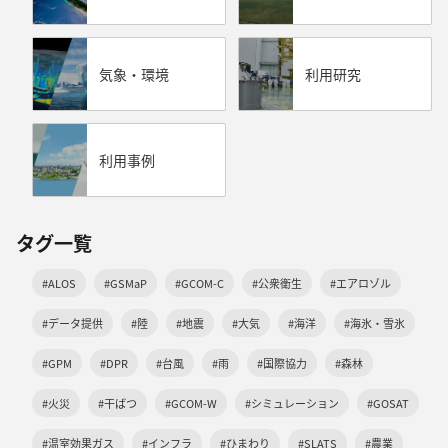
気象・環境
利用研究
利用事例
タグ一覧
#ALOS
#GSMaP
#GCOM-C
#公衆衛生
#エアロゾル
#データ提供
#陸
#地震
#大気
#海洋
#海氷・雪氷
#GPM
#DPR
#台風
#雨
#国際協力
#森林
#火災
#干ばつ
#GCOM-W
#シミュレーション
#GOSAT
#温室効果ガス
#インフラ
#ひまわり
#SLATS
#農業