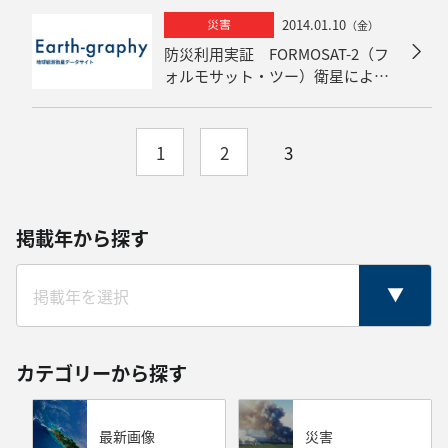
2014.01.10
災害
（金）
防災利用実証 FORMOSAT-2（フ
ォルモサット・ツー）衛星による
西之島火山活動の観測
1
2
3
掲載年から探す
カテゴリーから探す
最新画像
災害