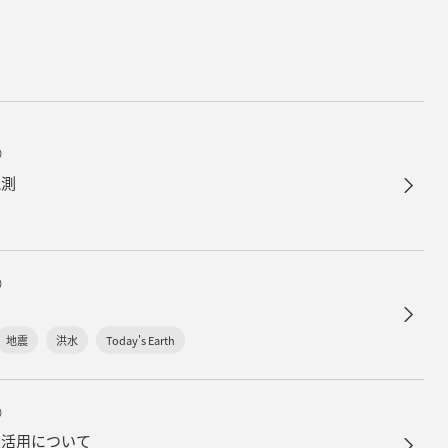
）
観測
）
地震
洪水
Today's Earth
）
災活用について