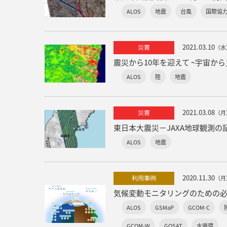
ALOS
地震
台風
国際協
2021.03.10
災害
（水
震災から10年を迎えて ~宇宙か
ALOS
陸
地震
2021.03.08
災害
（月
東日本大震災－JAXA地球観測の
ALOS
地震
2020.11.30
利用事例
（月
ALOS
GSMaP
GCOM-C
GCOM-W
GOSAT
水循環