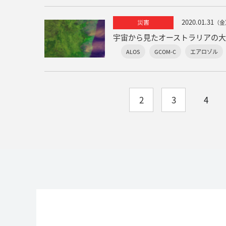
2020.01.31
災害
（金
宇宙から見たオーストラリアの
ALOS
GCOM-C
エアロゾル
2
3
4