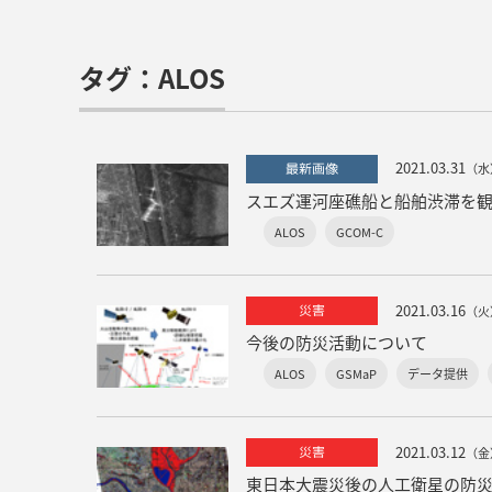
タグ：ALOS
2021.03.31
最新画像
（水
スエズ運河座礁船と船舶渋滞を
ALOS
GCOM-C
2021.03.16
災害
（火
今後の防災活動について
ALOS
GSMaP
データ提供
2021.03.12
災害
（金
東日本大震災後の人工衛星の防