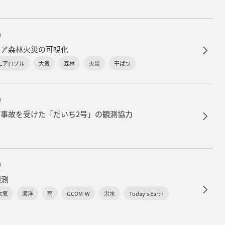
）
ニア森林火災の可視化
エアロゾル
大気
森林
火災
干ばつ
）
事故を受けた「だいち2号」の観測協力
）
観測
大気
海洋
雨
GCOM-W
洪水
Today's Earth