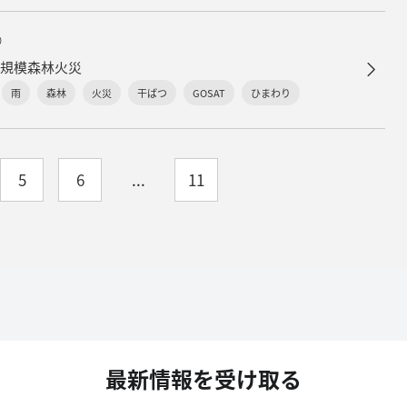
）
大規模森林火災
雨
森林
火災
干ばつ
GOSAT
ひまわり
5
6
...
11
最新情報を受け取る