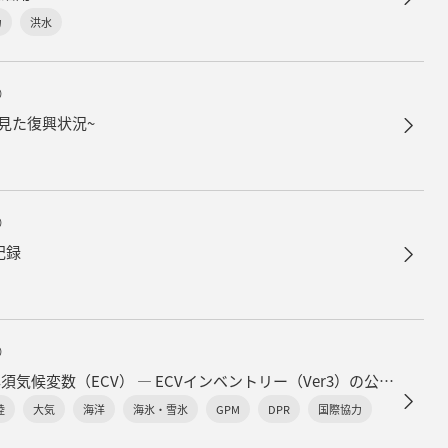
力
洪水
）
ら見た復興状況~
）
記録
）
気候変動モニタリングのための必須気候変数（ECV） ― ECVインベントリー（Ver3）の公開 ―
陸
大気
海洋
海氷・雪氷
GPM
DPR
国際協力