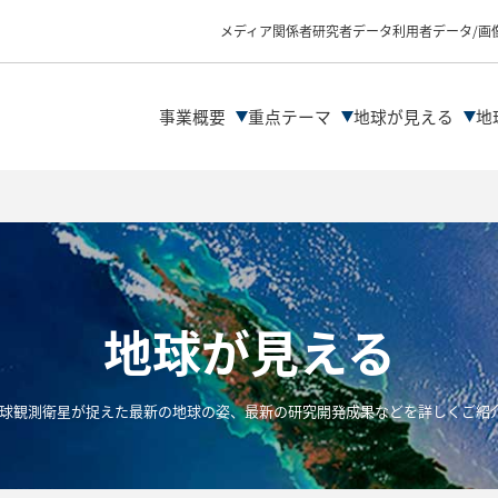
物理量プロダクトの
データ解析の流れ
メディア関係者
研究者
データ利用者
データ/画
ファイル形式
データDLサイト紹介
解析ツール/サイトの
事業概要
重点テーマ
地球が見える
地
地球が見える
の地球観測衛星が捉えた最新の地球の姿、最新の研究開発成果などを詳しくご紹