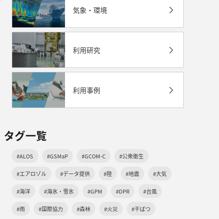
気象・環境
利用研究
利用事例
タグ一覧
#ALOS
#GSMaP
#GCOM-C
#公衆衛生
#エアロゾル
#データ提供
#陸
#地震
#大気
#海洋
#海氷・雪氷
#GPM
#DPR
#台風
#雨
#国際協力
#森林
#火災
#干ばつ