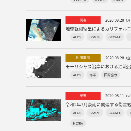
2020.09.28
災害
（月
地球観測衛星によるカリフォル
ALOS
GSMaP
GCOM-C
2020.08.28
利用事例
（金
モーリシャス沿岸における油流出
ALOS
海洋
国際協力
2020.08.11
災害
（火
令和2年7月豪雨に関連する衛星
ALOS
GSMaP
GCOM-C
NEXRA