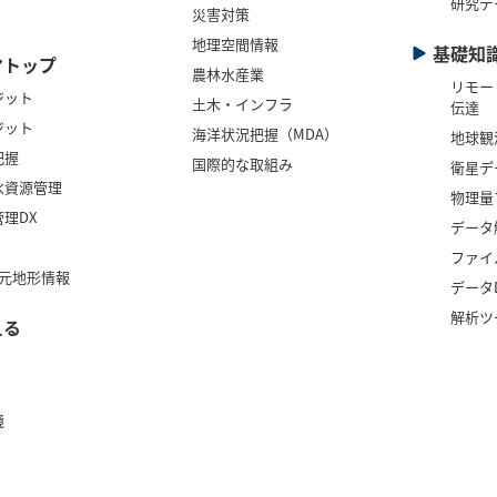
研究デ
災害対策
地理空間情報
基礎知
マトップ
農林水産業
リモー
ジット
土木・インフラ
伝達
ジット
海洋状況把握（MDA）
地球観
把握
国際的な取組み
衛星デ
水資源管理
物理量
理DX
データ
ファイ
次元地形情報
デー
解析ツ
える
境