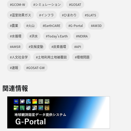
#GCOM-W
#シミュレーション
#GOSAT
#温室効果ガス
#インフラ
#ひまわり
#SLATS
#農業
#火山
#EarthCARE
#G-Portal
#AW3D
#水循環
#洪水
#Today's Earth
#NEXRA
#AMSR
#気候変動
#炭素循環
#API
#人文社会学
#土地利用土地被覆図
#環境問題
#速報
#GOSAT-GW
関連情報