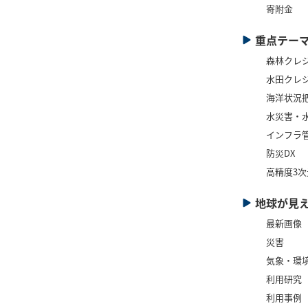
寄附金
重点テー
森林クレ
水田クレ
海洋状況
水災害・
インフラ管
防災DX
高精度3
地球が見
最新画像
災害
気象・環
利用研究
利用事例