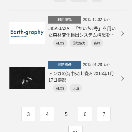
2015.12.02
利用研究
（水）
JICA-JAXA 「だいち2号」を用い
た森林変化検出システム構想を発
表しました。
ALOS
国際協力
森林
2015.01.28
最新画像
（水）
トンガの海中火山噴火 2015年1月
17日撮影
ALOS
火山
3
4
5
6
7