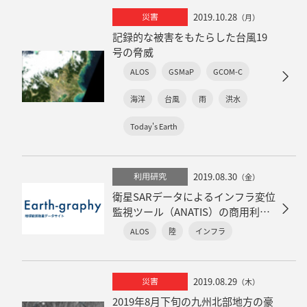
2019.10.28
災害
（月）
記録的な被害をもたらした台風19
号の脅威
ALOS
GSMaP
GCOM-C
海洋
台風
雨
洪水
Today's Earth
2019.08.30
利用研究
（金）
衛星SARデータによるインフラ変位
監視ツール（ANATIS）の商用利用
事業者の公募について
ALOS
陸
インフラ
2019.08.29
災害
（木）
2019年8月下旬の九州北部地方の豪