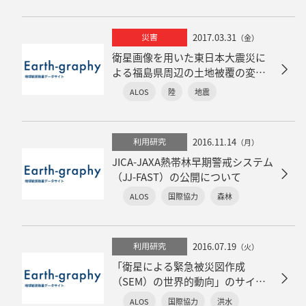
2017.03.31
災害
（金）
衛星画像を用いた東日本大震災に
よる福島県周辺の土地被覆の変化
状況の把握
ALOS
陸
地震
2016.11.14
利用研究
（月）
JICA-JAXA熱帯林早期警戒システム
（JJ-FAST）の公開について
ALOS
国際協力
森林
2016.07.19
利用研究
（火）
「衛星による緊急被災図作成
（SEM）の世界的動向」のサイエ
ンス誌への掲載について
ALOS
国際協力
洪水