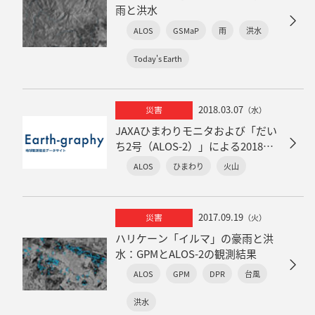
雨と洪水
ALOS
GSMaP
雨
洪水
Today's Earth
2018.03.07
災害
（水）
JAXAひまわりモニタおよび「だい
ち2号（ALOS-2）」による2018年3
月6日の霧島山（新燃岳）噴火の観
ALOS
ひまわり
火山
測
2017.09.19
災害
（火）
ハリケーン「イルマ」の豪雨と洪
水：GPMとALOS-2の観測結果
ALOS
GPM
DPR
台風
洪水