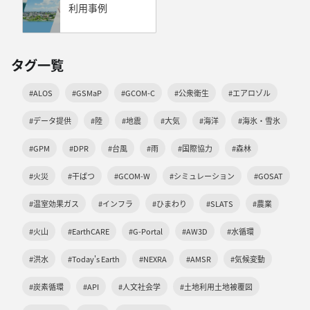
利用事例
タグ一覧
#ALOS
#GSMaP
#GCOM-C
#公衆衛生
#エアロゾル
#データ提供
#陸
#地震
#大気
#海洋
#海氷・雪氷
#GPM
#DPR
#台風
#雨
#国際協力
#森林
#火災
#干ばつ
#GCOM-W
#シミュレーション
#GOSAT
#温室効果ガス
#インフラ
#ひまわり
#SLATS
#農業
#火山
#EarthCARE
#G-Portal
#AW3D
#水循環
#洪水
#Today's Earth
#NEXRA
#AMSR
#気候変動
#炭素循環
#API
#人文社会学
#土地利用土地被覆図