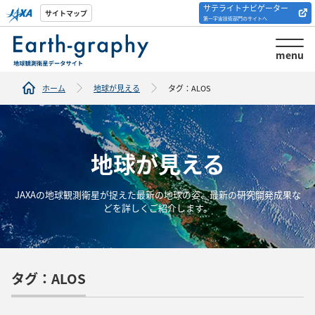
サテライトナビゲーター
解析ツール/サイトの
サイトマップ
第一宇宙技術部門のサイトへ
紹介
menu
ホーム
地球が見える
タグ：ALOS
地球が見える
JAXAの地球観測衛星が捉えた最新の地球の姿、最新の研究開発成果な
どを詳しくご紹介します。
タグ：ALOS