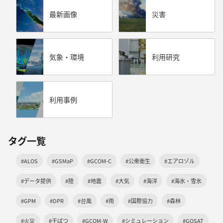
最新画像
災害
気象・環境
利用研究
利用事例
タグ一覧
#ALOS
#GSMaP
#GCOM-C
#公衆衛生
#エアロゾル
#データ提供
#陸
#地震
#大気
#海洋
#海氷・雪氷
#GPM
#DPR
#台風
#雨
#国際協力
#森林
#火災
#干ばつ
#GCOM-W
#シミュレーション
#GOSAT