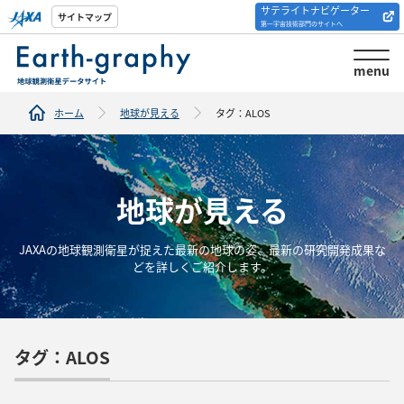
サテライトナビゲーター
解析ツール/サイトの
サイトマップ
第一宇宙技術部門のサイトへ
紹介
menu
ホーム
地球が見える
タグ：ALOS
地球が見える
JAXAの地球観測衛星が捉えた最新の地球の姿、最新の研究開発成果な
どを詳しくご紹介します。
タグ：ALOS