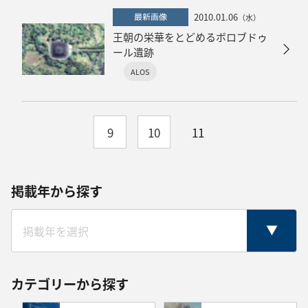
2010.01.06
最新画像
（水）
王朝の栄華をとどめるボロブドゥ
ール遺跡
ALOS
9
10
11
掲載年から探す
カテゴリーから探す