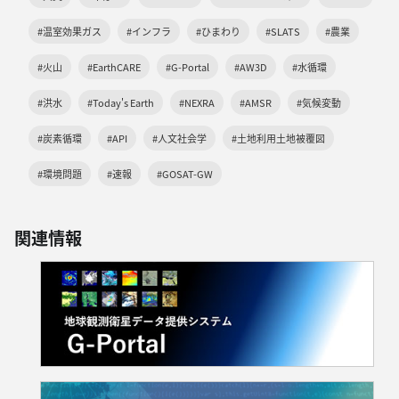
#温室効果ガス
#インフラ
#ひまわり
#SLATS
#農業
#火山
#EarthCARE
#G-Portal
#AW3D
#水循環
#洪水
#Today's Earth
#NEXRA
#AMSR
#気候変動
#炭素循環
#API
#人文社会学
#土地利用土地被覆図
#環境問題
#速報
#GOSAT-GW
関連情報