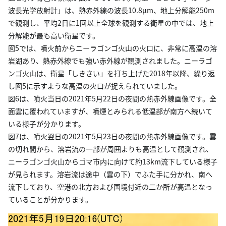
波長光学放射計」は、熱赤外線の波長10.8µm、地上分解能250m
で観測し、平均2日に1回以上全球を観測する衛星の中では、地上
分解能が最も高い衛星です。
図5では、噴火前からニーラゴンゴ火山の火口に、非常に高温の溶
岩湖あり、熱赤外線でも強い赤外線が観測されました。ニーラゴ
ンゴ火山は、衛星「しきさい」を打ち上げた2018年以降、繰り返
し図5に示すような高温の火口が捉えられていました。
図6は、噴火当日の2021年5月22日の夜間の熱赤外線画像です。全
面雲に覆われていますが、噴煙とみられる低温部が南方へ続いて
いる様子が分かります。
図7は、噴火翌日の2021年5月23日の夜間の熱赤外線画像です。雲
の切れ間から、溶岩流の一部が周囲よりも高温として観測され、
ニーラゴンゴ火山からゴマ市内に向けて約13km流下している様子
が見られます。溶岩流は途中（雲の下）でふた手に分かれ、南へ
流下しており、空港の北方および国境付近の二か所が高温となっ
ていることが分かります。