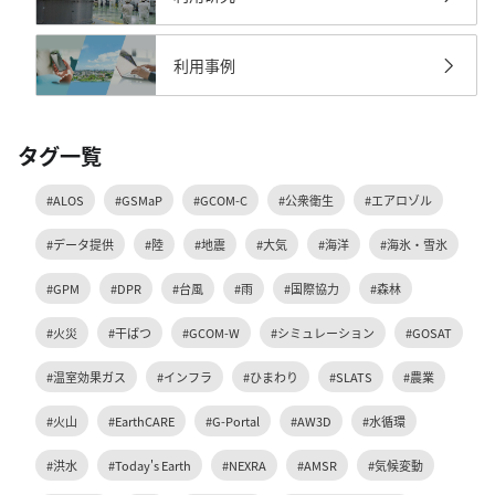
利用事例
タグ一覧
#ALOS
#GSMaP
#GCOM-C
#公衆衛生
#エアロゾル
#データ提供
#陸
#地震
#大気
#海洋
#海氷・雪氷
#GPM
#DPR
#台風
#雨
#国際協力
#森林
#火災
#干ばつ
#GCOM-W
#シミュレーション
#GOSAT
#温室効果ガス
#インフラ
#ひまわり
#SLATS
#農業
#火山
#EarthCARE
#G-Portal
#AW3D
#水循環
#洪水
#Today's Earth
#NEXRA
#AMSR
#気候変動