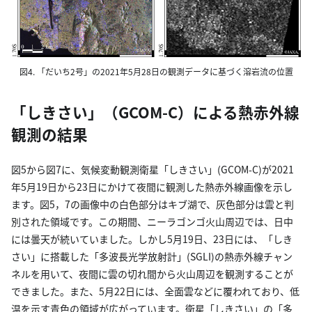
図4. 「だいち2号」の2021年5月28日の観測データに基づく溶岩流の位置
「しきさい」（GCOM-C）による熱赤外線
観測の結果
図5から図7に、気候変動観測衛星「しきさい」(GCOM-C)が2021
年5月19日から23日にかけて夜間に観測した熱赤外線画像を示し
ます。図5，7の画像中の白色部分はキブ湖で、灰色部分は雲と判
別された領域です。この期間、ニーラゴンゴ火山周辺では、日中
には曇天が続いていました。しかし5月19日、23日には、「しき
さい」に搭載した「多波長光学放射計」(SGLI)の熱赤外線チャン
ネルを用いて、夜間に雲の切れ間から火山周辺を観測することが
できました。また、5月22日には、全面雲などに覆われており、低
温を示す青色の領域が広がっています。衛星「しきさい」の「多