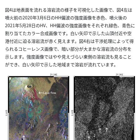
図4は地表面を流れる溶岩流の様子を可視化した画像で、図4左は
噴火前の2020年3月6日のHH偏波の強度画像を赤色、噴火後の
2021年5月28日のHV、HH偏波の強度画像をそれぞれ緑色、青色に
割り当てたカラー合成画像です。白い矢印で示した山頂付近や空
港付近に迫る溶岩流が赤く見えます。図4右は干渉処理によって得
られるコヒーレンス画像で、暗い部分が大まかな溶岩流の分布を
示します。強度画像ではやや見えづらい東側の溶岩流も見ること
ができ、白い矢印で示した地域まで溶岩が流れています。