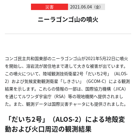
災害
2021.06.04
（金）
ニーラゴンゴ山の噴火
コンゴ民主共和国東部のニーラゴンゴ山が2021年5月22日に噴火
を開始し、溶岩流が居住地まで達して大きな被害が出ています。
この噴火について、陸域観測技術衛星2号「だいち2号」（ALOS-
2）および気候変動観測衛星「しきさい」（GCOM-C）による観測
結果を示します。これらの情報の一部は、国際協力機構（JICA）
を通じてルワンダ宇宙庁（RSA）等の現地機関へ提供されまし
た。また、観測データは国際災害チャータにも提供されました。
「だいち2号」（ALOS-2）による地殻変
動および火口周辺の観測結果