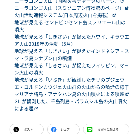
ニーラゴンゴ火山（国際災害チャータのページ）
ニーラゴンゴ火山（スミソニアン博物館のページ）
火山活動速報システム(日本周辺火山を掲載）
地球が見える セントビンセント島スフリエール山の
噴火
地球が見える「しきさい」が捉えたハワイ、キラウエ
ア火山2018年の活動（5月）
地球が見える「しきさい」が捉えたインドネシア・ス
マトラ島シナブン山の噴煙
地球が見える「しきさい」が捉えたフィリピン、マヨ
ン火山の噴火
地球が見える「いぶき」が観測したチリのプジェウ
エ・コルドンカウジェ火山群の火山からの噴煙の様子
マリアナ諸島・アナタハン島の火山噴火による噴煙
GLIが観測した、千島列島・パラムシル島の火山噴火
による煙
ポスト
シェア
友だちに教える