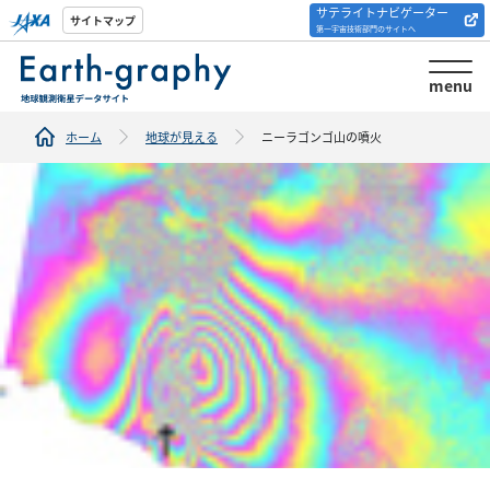
サテライトナビゲーター
解析ツール/サイトの
サイトマップ
第一宇宙技術部門のサイトへ
紹介
menu
ホーム
地球が見える
ニーラゴンゴ山の噴火