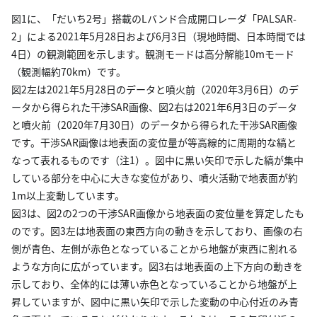
図1に、「だいち2号」搭載のLバンド合成開口レーダ「PALSAR-
2」による2021年5月28日および6月3日（現地時間、日本時間では
4日）の観測範囲を示します。観測モードは高分解能10mモード
（観測幅約70km）です。
図2左は2021年5月28日のデータと噴火前（2020年3月6日）のデ
ータから得られた干渉SAR画像、図2右は2021年6月3日のデータ
と噴火前（2020年7月30日）のデータから得られた干渉SAR画像
です。干渉SAR画像は地表面の変位量が等高線的に周期的な縞と
なって表れるものです（注1）。図中に黒い矢印で示した縞が集中
している部分を中心に大きな変位があり、噴火活動で地表面が約
1m以上変動しています。
図3は、図2の2つの干渉SAR画像から地表面の変位量を算定したも
のです。図3左は地表面の東西方向の動きを示しており、画像の右
側が青色、左側が赤色となっていることから地盤が東西に割れる
ような方向に広がっています。図3右は地表面の上下方向の動きを
示しており、全体的には薄い赤色となっていることから地盤が上
昇していますが、図中に黒い矢印で示した変動の中心付近のみ青