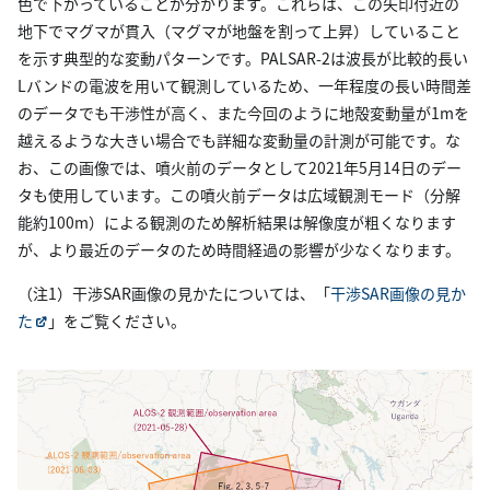
色で下がっていることが分かります。これらは、この矢印付近の
地下でマグマが貫入（マグマが地盤を割って上昇）していること
を示す典型的な変動パターンです。PALSAR-2は波長が比較的長い
Lバンドの電波を用いて観測しているため、一年程度の長い時間差
のデータでも干渉性が高く、また今回のように地殻変動量が1mを
越えるような大きい場合でも詳細な変動量の計測が可能です。な
お、この画像では、噴火前のデータとして2021年5月14日のデー
タも使用しています。この噴火前データは広域観測モード（分解
能約100m）による観測のため解析結果は解像度が粗くなります
が、より最近のデータのため時間経過の影響が少なくなります。
（注1）干渉SAR画像の見かたについては、「
干渉SAR画像の見か
た
」をご覧ください。