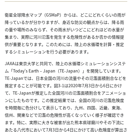
衛星全球降水マップ（GSMaP）からは、どこにどれくらいの雨が
降っているかが分かりますが、身近な防災の観点からは、降る雨
の量や場所のみならず、その雨水がいつどこにどれほどの水量が
集まり、実際に河川氾濫を発生する危険性があるか否かの情報提
供が重要となります。このためには、陸上の水循環を計算・推定
するシミュレーションを行う必要があります。
JAXAは東京大学と共同で、陸上の水循環シミュレーションシステ
ム「Today’s Earth – Japan（TE-Japan）」を開発しています。
TE-Japanでは、日本全国の河川の流量やその氾濫面積割合などを
推定することが可能です。図3-1は2020年7月3日から6日にかけ
て、TE-Japanが推定した全国河川の氾濫面積割合をアニメーショ
ンにしたものです。この推定結果では、全国の河川の氾濫危険度
を時間毎に色分けして表示しており、九州、四国、近畿、東海、
信州、関東などで氾濫の危険性が高くなっていく様子が確認でき
ます。特に、実際に大きな被害が出た熊本県球磨川やその下流に
あたる八代市において7月3日から4日にかけて高い危険度が算出さ