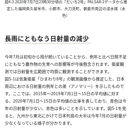
図4-3.2020年7月7日23時30分頃の「だいち2号」PALSAR-2データから推
定した福岡県久留米市、小郡市、大刀洗町、朝倉市周辺の浸水域（水
色）
長雨にともなう日射量の減少
今年7月は初旬から雨が続いていることから、例年と比べ日照不足
にともなう農作物の生育への影響等が今後懸念されます。衛星観
測では日射量を広範囲で均質に観測することができます。
図5-1は気象衛星「ひまわり8号」の観測画像から推定した、日本
周辺における日射量の例年との差（アノマリー）を示したもので
す。ここでは、2015年～2019年7月1日～15日の平均値に対す
る、2020年7月1日～15日の平均値の比率を表しており、青色は今
年の日射量が少ない、赤色は多いことを示しています。図5-1を見
ると、九州から東北にかけて日本列島の大半は今年7月の日射量が
少なくなっている様子が分かります。