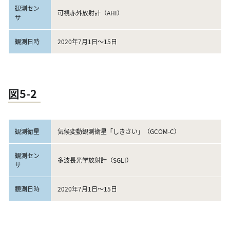
観測セン
可視赤外放射計（AHI）
サ
観測日時
2020年7月1日～15日
図5-2
観測衛星
気候変動観測衛星「しきさい」（GCOM-C）
観測セン
多波長光学放射計（SGLI）
サ
観測日時
2020年7月1日～15日