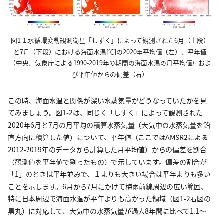
図1-1.水循環変動観測衛星「しずく」によって観測された6月（上段）
と7月（下段）における海面水温[℃]の2020年平均値（左）、平年値
（中央、気象庁による1990-2019年の期間の海面水温の月平均値）およ
び平年値からの偏差（右）
この時、海面水温と関係が深い水蒸気量がどうなっていたかを見
てみましょう。図1-2は、同じく「しずく」によって観測された
2020年6月と7月の月平均の積算水蒸気量（大気中の水蒸気量を鉛
直方向に積算した値）について、平年値（ここではAMSR2による
2012-2019年のデータから計算した月平均値）からの偏差を割合
（観測値を平年値で割ったもの）で示しています。偏差の割合が
「1」のときは平年並みで、１よりも大きい場合は平年よりも多い
ことを示します。6月から7月にかけて梅雨前線周辺の広い範囲、
特に日本周辺で海面水温が平年よりも高かった領域（図1-2右図の
黒丸）に対応して、大気中の水蒸気量が過去8年間に比べて1.1～