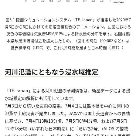
図3-1.陸面シミュレーションシステム「TE-Japan」が推定した2020年7
月3日から6日にかけての氾濫面積割合のアニメーション。左図における
灰色の等値線は気象庁MSM/GPVによる降水量の分布を示す。右図は熊
本県球磨川流域付近を拡大したもの。（図中の時刻（00:00Zなど）は
世界標準時（UTC）で、これに9時間を足すと日本時間（JST））
河川氾濫にともなう浸水域推定
「TE-Japan」による河川氾濫の予測情報は、衛星データによる浸
水域推定の解析にも活用しています。
7月3日から続いた豪雨の結果、7月4日には熊本県を中心に河川の
氾濫や土砂災害が発生しました。JAXAでは国土交通省からの要請
に基づき、7月4日13時13分頃、7月5日0時4分頃、および7月6日
12時18分頃（いずれも日本時間）に「だいち2号」(ALOS-2)搭載
のLバンド合成開口レーダ「パルサー2」(PALSAR-2)による緊急観