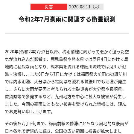
災害
2020.08.11
（火）
令和2年7月豪雨に関連する衛星観測
2020年(令和2年)7月3日以降、梅雨前線に向かって暖かく湿った空
気が流れ込んだ影響で、鹿児島県や熊本県では同月4日にかけて局
地的に猛烈な雨となり、熊本県を流れる球磨川流域では河川が氾
濫・決壊し、また6日から7日にかけては福岡県大牟田市の諏訪川
では内水氾濫、大分県から福岡県を流れる筑後川でも氾濫が発生
し、さらに大雨が要因と考えられる土砂災害が大分県や長崎県、
佐賀県等で多発するなど、九州地方を中心に甚大な被害が発生し
ました。今回の豪雨にともない被害を受けられた皆様には、謹ん
でお見舞い申し上げます。
その後も7月下旬まで、梅雨前線の停滞にともなう局地的な豪雨が
日本各地で断続的に続き、全国の広い範囲に被害が拡大しまし