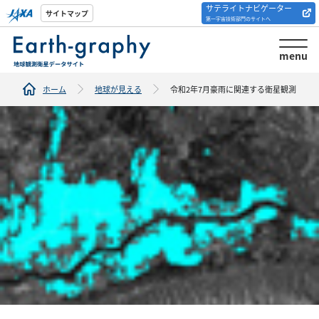
サテライトナビゲーター
解析ツール/サイトの
サイトマップ
第一宇宙技術部門のサイトへ
紹介
menu
ホーム
地球が見える
令和2年7月豪雨に関連する衛星観測