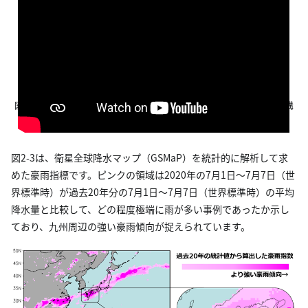
図2-2. 2020年7月24日7時頃に九州地方で発生した線状降水帯の立体構
造
図2-3は、衛星全球降水マップ（GSMaP）を統計的に解析して求
めた豪雨指標です。ピンクの領域は2020年の7月1日～7月7日（世
界標準時）が過去20年分の7月1日～7月7日（世界標準時）の平均
降水量と比較して、どの程度極端に雨が多い事例であったか示し
ており、九州周辺の強い豪雨傾向が捉えられています。