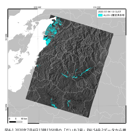
図4-1.2020年7月4日13時13分頃の「だいち2号」PALSAR-2データから推