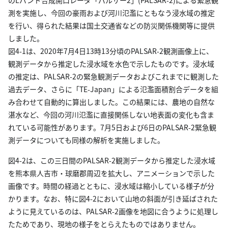
測を実施し、今回の豪雨および河川氾濫にともなう浸水域の推定
を行い、得られた結果は国土交通省などの防災関係機関等に提供
しました。
図4-1は、2020年7月4日13時13分頃のPALSAR-2観測画像上に、
観測データから推定した浸水域を水色で示したものです。浸水域
の推定は、PALSAR-2の緊急観測データおよびこれまでに観測した
過去データ、さらに「TE-Japan」による氾濫面積割合データを組
み合わせて自動的に算出しました。この結果には、農地の自然な
湛水など、今回の河川氾濫に直接関係しない地表面の変化も含ま
れている可能性があります。7月5日および6日のPALSAR-2緊急観
測データについても同様の解析を実施しました。
図4-2は、この三日間のPALSAR-2観測データから推定した浸水域
を熊本県人吉市・球磨郡周辺を拡大し、アニメーションで示した
画像です。時間の経過とともに、浸水域は縮小している様子が分
かります。なお、特に図4-2において山地の斜面が引き延ばされた
ように見えているのは、PALSAR-2画像を地図に合うように処理し
たためであり、現地の様子をとらえたものではありません。