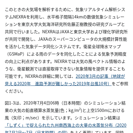
このときの大気場を解析するために、気象リアルタイム解析シス
テムNEXRAを利用し、水平格子間隔14kmの数値気象シミュレー
ションを東京大学大気海洋研究所佐藤正樹教授の研究グループと
共同で行いました。NEXRAはJAXAと東京大学および理化学研究所
が共同で開発し、JAXAのスーパーコンピュータの大規模計算性能
を活かした気象データ同化システムです。衛星全球降水マップ
（GSMaP）による雨のデータを同化したことによる気象予測精度
の向上に利点があります。NEXRAでは大気の風ベクトル情報のよ
うな、衛星観測では直接取得できない気象情報を提供することも
可能です。NEXRAの詳細に関しては、
2020年3月の記事（地球が
見える2020年 進路予測が難しかった2019年台風10号）
をご参照
ください。
図1-3は、2020年7月4日06時（日本時間）のシミュレーション結
2
果の大気の鉛直積算水蒸気量(色；kg/m
)と上空1500mにおける
風（矢印；m/sec）を示しています。シミュレーション結果は
「しずく」で捉えられた九州南西海上の大量の水蒸気分布（2020
年7月2日～7日（日本時間）の図）
をよく再現しています。同時