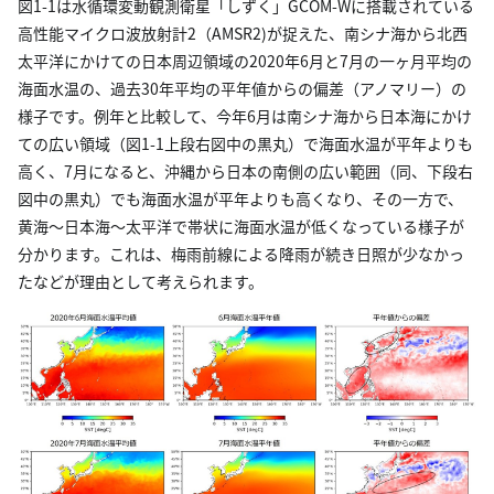
図1-1は水循環変動観測衛星「しずく」GCOM-Wに搭載されている
高性能マイクロ波放射計2（AMSR2)が捉えた、南シナ海から北西
太平洋にかけての日本周辺領域の2020年6月と7月の一ヶ月平均の
海面水温の、過去30年平均の平年値からの偏差（アノマリー）の
様子です。例年と比較して、今年6月は南シナ海から日本海にかけ
ての広い領域（図1-1上段右図中の黒丸）で海面水温が平年よりも
高く、7月になると、沖縄から日本の南側の広い範囲（同、下段右
図中の黒丸）でも海面水温が平年よりも高くなり、その一方で、
黄海～日本海～太平洋で帯状に海面水温が低くなっている様子が
分かります。これは、梅雨前線による降雨が続き日照が少なかっ
たなどが理由として考えられます。