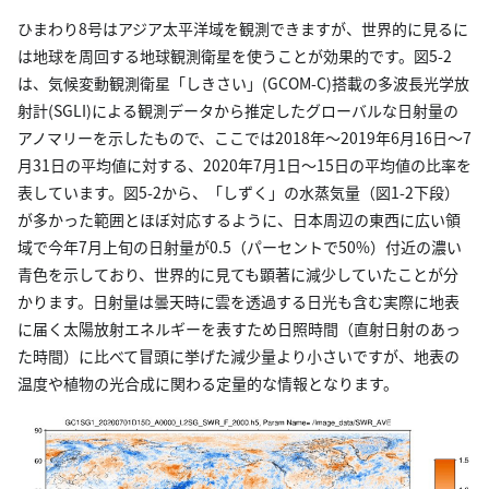
ひまわり8号はアジア太平洋域を観測できますが、世界的に見るに
は地球を周回する地球観測衛星を使うことが効果的です。図5-2
は、気候変動観測衛星「しきさい」(GCOM-C)搭載の多波長光学放
射計(SGLI)による観測データから推定したグローバルな日射量の
アノマリーを示したもので、ここでは2018年～2019年6月16日～7
月31日の平均値に対する、2020年7月1日～15日の平均値の比率を
表しています。図5-2から、「しずく」の水蒸気量（図1-2下段）
が多かった範囲とほぼ対応するように、日本周辺の東西に広い領
域で今年7月上旬の日射量が0.5（パーセントで50%）付近の濃い
青色を示しており、世界的に見ても顕著に減少していたことが分
かります。日射量は曇天時に雲を透過する日光も含む実際に地表
に届く太陽放射エネルギーを表すため日照時間（直射日射のあっ
た時間）に比べて冒頭に挙げた減少量より小さいですが、地表の
温度や植物の光合成に関わる定量的な情報となります。