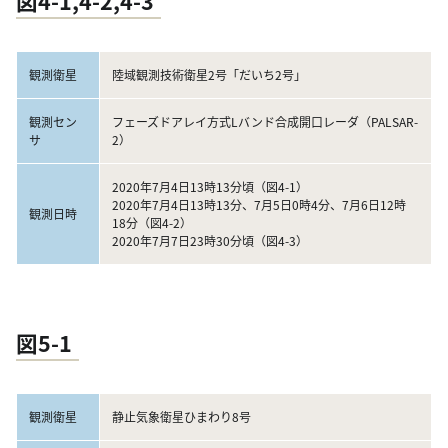
図4-1,4-2,4-3
観測衛星
陸域観測技術衛星2号「だいち2号」
観測セン
フェーズドアレイ方式Lバンド合成開口レーダ（PALSAR-
サ
2）
2020年7月4日13時13分頃（図4-1）
2020年7月4日13時13分、7月5日0時4分、7月6日12時
観測日時
18分（図4-2）
2020年7月7日23時30分頃（図4-3）
図5-1
観測衛星
静止気象衛星ひまわり8号