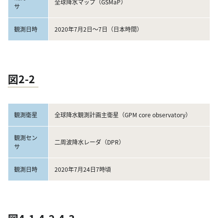
全球降水マップ（GSMaP）
サ
観測日時
2020年7月2日～7日（日本時間）
図2-2
観測衛星
全球降水観測計画主衛星（GPM core observatory）
観測セン
二周波降水レーダ（DPR）
サ
観測日時
2020年7月24日7時頃