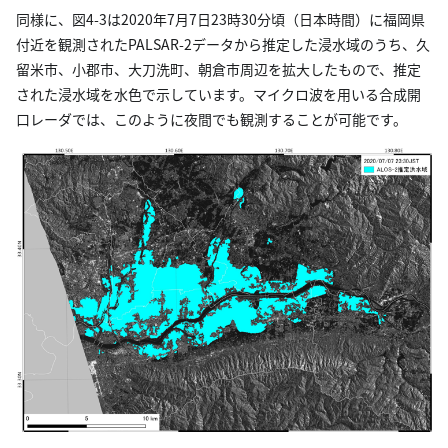
同様に、図4-3は2020年7月7日23時30分頃（日本時間）に福岡県
付近を観測されたPALSAR-2データから推定した浸水域のうち、久
留米市、小郡市、大刀洗町、朝倉市周辺を拡大したもので、推定
された浸水域を水色で示しています。マイクロ波を用いる合成開
口レーダでは、このように夜間でも観測することが可能です。