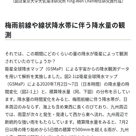
（図は東京大学大気海洋研究所 Ying-Wen Chen特任研究員作成）
梅雨前線や線状降水帯に伴う降水量の観
測
それでは、この期間にどのくらいの量の降水が衛星によって観測
されていたのでしょうか？
衛星全球降水マップ（GSMaP）による宇宙からの降水観測データ
を用いて解析を実施しました。図2-1は衛星全球降水マップ
（GSMaP）による2020年7月2日～7日（日本時間）の降水量の時
間変化（図2-1上）と、積算降水量（同、下図）の分布を示してい
ます。降水量の時間変化をみると、梅雨前線に伴う降水帯が、日
本周辺のみならず、海上も含め東西に長くのびており、九州周辺
では、雨雲が次々と発生・発達して西から東へ流れ、九州周辺で
断続的な強い雨をもたらしています。積算降水量をみると、7月2
日以降の降り始めから5日間の積算で500mmを超える雨が、九州