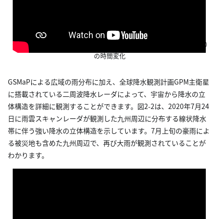
図2-1.2020年7月2日～7日（日本時間）の衛星全球降水マップ
（GSMaP）による1時間降水量 [mm/h]（上）と積算降水量[mm]（下）
の時間変化
GSMaPによる広域の雨分布に加え、全球降水観測計画GPM主衛星
に搭載されている二周波降水レーダによって、宇宙から降水の立
体構造を詳細に観測することができます。図2-2は、2020年7月24
日に雨雲スキャンレーダが観測した九州周辺に分布する線状降水
帯に伴う強い降水の立体構造を示しています。7月上旬の豪雨によ
る被災地も含めた九州周辺で、再び大雨が観測されていることが
わかります。