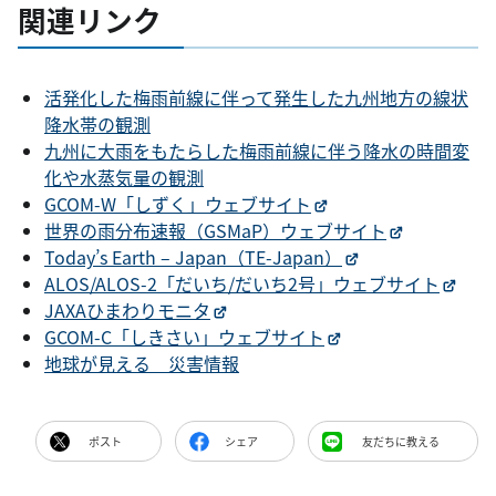
関連リンク
活発化した梅雨前線に伴って発生した九州地方の線状
降水帯の観測
九州に大雨をもたらした梅雨前線に伴う降水の時間変
化や水蒸気量の観測
GCOM-W「しずく」ウェブサイト
世界の雨分布速報（GSMaP）ウェブサイト
Today’s Earth – Japan（TE-Japan）
ALOS/ALOS-2「だいち/だいち2号」ウェブサイト
JAXAひまわりモニタ
GCOM-C「しきさい」ウェブサイト
地球が見える 災害情報
ポスト
シェア
友だちに教える