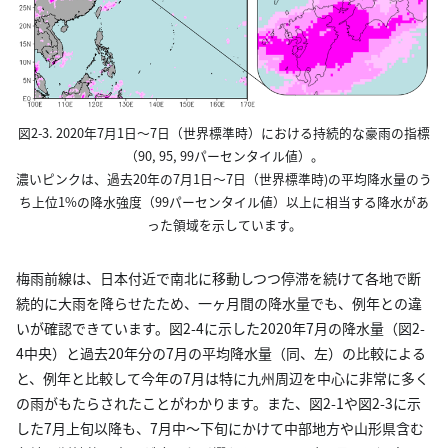
図2-3. 2020年7月1日～7日（世界標準時）における持続的な豪雨の指標
（90, 95, 99パーセンタイル値）。
濃いピンクは、過去20年の7月1日～7日（世界標準時)の平均降水量のう
ち上位1%の降水強度（99パーセンタイル値）以上に相当する降水があ
った領域を示しています。
梅雨前線は、日本付近で南北に移動しつつ停滞を続けて各地で断
続的に大雨を降らせたため、一ヶ月間の降水量でも、例年との違
いが確認できています。図2-4に示した2020年7月の降水量（図2-
4中央）と過去20年分の7月の平均降水量（同、左）の比較による
と、例年と比較して今年の7月は特に九州周辺を中心に非常に多く
の雨がもたらされたことがわかります。また、図2-1や図2-3に示
した7月上旬以降も、7月中～下旬にかけて中部地方や山形県含む