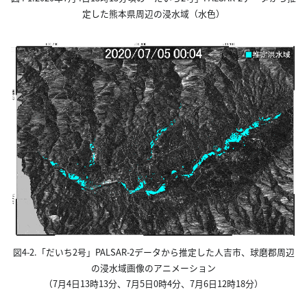
定した熊本県周辺の浸水域（水色）
図4-2.「だいち2号」PALSAR-2データから推定した人吉市、球磨郡周辺
の浸水域画像のアニメーション
（7月4日13時13分、7月5日0時4分、7月6日12時18分）