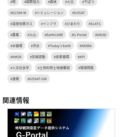
#雨
#国際協力
#森林
#火災
#干ばつ
#GCOM-W
#シミュレーション
#GOSAT
#温室効果ガス
#インフラ
#ひまわり
#SLATS
#農業
#火山
#EarthCARE
#G-Portal
#AW3D
#水循環
#洪水
#Today's Earth
#NEXRA
#AMSR
#気候変動
#炭素循環
#API
#人文社会学
#土地利用土地被覆図
#環境問題
#速報
#GOSAT-GW
関連情報