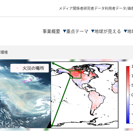
物理量プロダクトの
データ解析の流れ
メディア関係者
研究者
データ利用者
データ/画
ファイル形式
データDLサイト紹介
解析ツール/サイトの
事業概要
重点テーマ
地球が見える
地
球環境