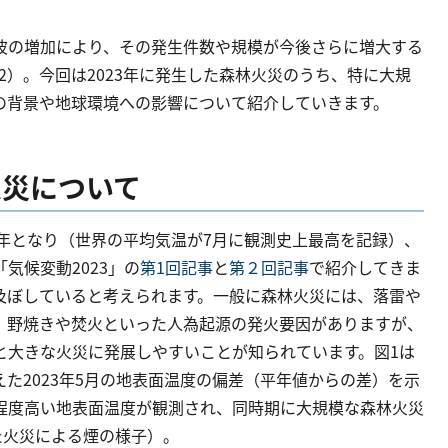
波の増加により、その発生件数や規模が今後さらに増大する
n, 2022）。今回は2023年に発生した森林火災のうち、特に大規
の背景や地球環境への影響について紹介していきます。
林火災について
“年となり（世界の平均気温が7月に観測史上最高を記録）、
気候変動2023」の
第1回記事
と
第２回記事
で紹介してきま
及ぼしていると考えられます。一般に森林火災には、落雷や
、野焼きや焚火といった人為起源の発火要因がありますが、
と大きな火災に発展しやすいことが知られています。図1は
えた2023年5月の地表面温度の偏差（平年値からの差）を示
℃程度高い地表面温度が観測され、同時期に大規模な森林火災
た火災による煙の様子）。