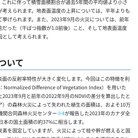
、これに伴って積雪面積割合が過去5年間の平均値より小さ
が考えられます。地表面温度の上昇については、平年よりも
挙げられます。また、2023年9月の火災については、前年
だった（干ばつ指数が1.0前後）こと、そして地表面温度
因として考えられます。
について
表面の反射率特性が大きく変化します。今回はこの特徴を利
ed Difference of Vegetation Index）を用いた
23年9月と前年の2022年9月のNDVIの差分を算出したと
ア）の森林火災によって失われた植生の面積は、およそ10万
機関合同森林火災センター
※4
が報告した2023年のカナダ全
日本の国土面積の約37%に相当します。
炭素を固定していますが、火災によって枝や幹が燃えると固