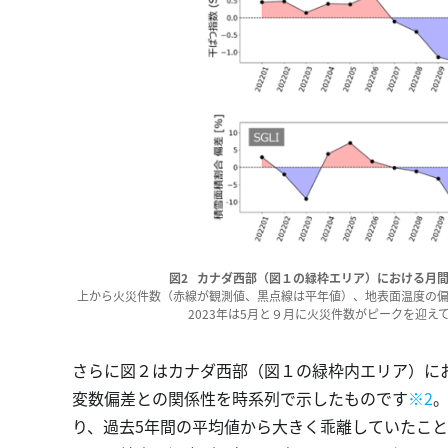
図2 カナダ西部（図１の緑枠エリア）における月間火
上から火災件数（赤線が観測値、黒点線は平年値）、地表面温度の
2023年は5月と９月に火災件数がピークを迎
さらに図２はカナダ西部（図１の緑枠内エリア）に
変数偏差との関係性を時系列で示したものです
※2
。
り、過去5年間の平均値から大きく乖離していたこと