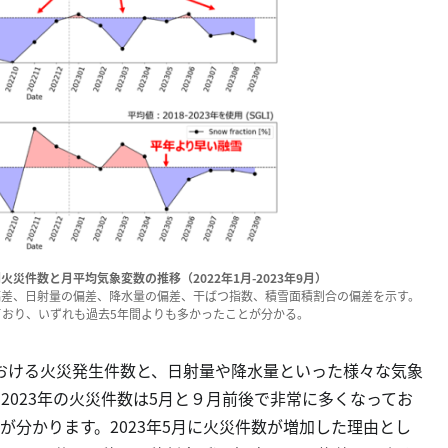
災件数と月平均気象変数の推移（2022年1月-2023年9月）
偏差、日射量の偏差、降水量の偏差、干ばつ指数、積雪面積割合の偏差を示す。
えており、いずれも過去5年間よりも多かったことが分かる。
おける火災発生件数と、日射量や降水量といった様々な気象
2023年の火災件数は5月と９月前後で非常に多くなってお
が分かります。2023年5月に火災件数が増加した理由とし