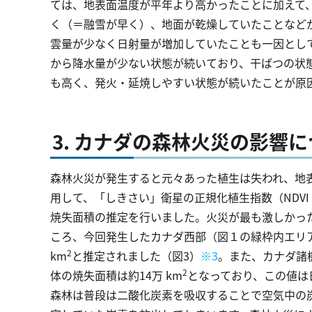
ては、地表面温度が平年より高かったことに加えて
く（＝融雪が早く）、地面が乾燥していたことなど
雲量が少なく日射量が増加していたことも一因として
から降水量が少ない状態が続いており、干ばつの状態
も高く、発火・延焼しやすい状態が続いたことが原
3. カナダの森林火災の影響
森林火災が発生すると元々あった植生は失われ、地
用して、「しきさい」衛星の正規化植生指数（NDVI：Normaliz
焼失面積の推定を行いました。火災が最も激しかった20
ころ、今回発生したカナダ西部（図１の緑枠内エリ
2
km
と推定されました（図3）
※3
。また、カナダ諸
2
体の焼失面積は約14万 km
となっており、この値は
森林は普段は二酸化炭素を吸収することで空気中の