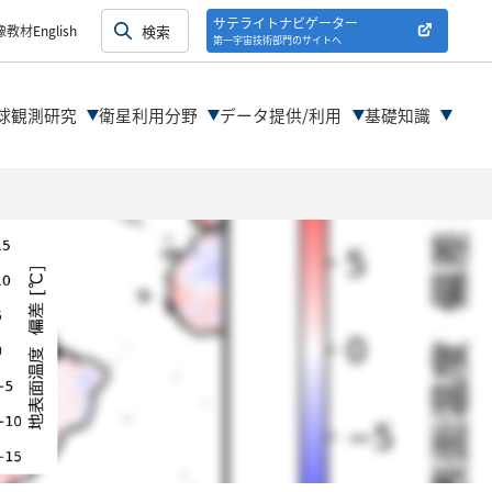
紹介
サテライトナビゲーター
像教材
English
第一宇宙技術部門のサイトへ
紹介
球観測研究
衛星利用分野
データ提供/利用
基礎知識