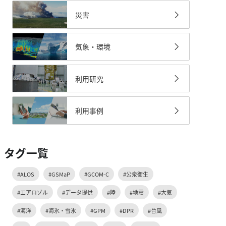
災害
気象・環境
利用研究
利用事例
タグ一覧
#ALOS
#GSMaP
#GCOM-C
#公衆衛生
#エアロゾル
#データ提供
#陸
#地震
#大気
#海洋
#海氷・雪氷
#GPM
#DPR
#台風