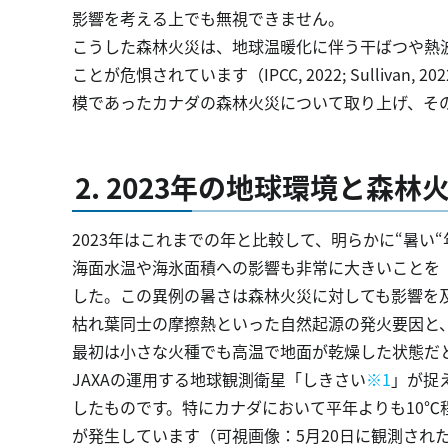
影響を考える上でも無視できません。
こうした森林火災は、地球温暖化に伴う干ばつや熱
ことが危惧されています（IPCC, 2022; Sulliva
模であったカナダの森林火災について取り上げ、そ
2. 2023年の地球環境と森
2023年はこれまでの年と比較して、明らかに“暑い
海面水温や海氷面積への影響も非常に大きいことを「
した。この異例の暑さは森林火災に対しても影響を
枯れ葉同士の摩擦熱といった自然起源の発火要因と
最初は小さな火種でも高温で地面が乾燥した状態だ
JAXAの運用する地球観測衛星「しきさい
※1
」が捉
したものです。特にカナダにおいて平年よりも10
が発生しています（可視画像：5月20日に観測され