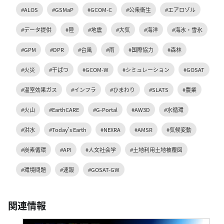
#ALOS
#GSMaP
#GCOM-C
#公衆衛生
#エアロゾル
#データ提供
#陸
#地震
#大気
#海洋
#海氷・雪氷
#GPM
#DPR
#台風
#雨
#国際協力
#森林
#火災
#干ばつ
#GCOM-W
#シミュレーション
#GOSAT
#温室効果ガス
#インフラ
#ひまわり
#SLATS
#農業
#火山
#EarthCARE
#G-Portal
#AW3D
#水循環
#洪水
#Today's Earth
#NEXRA
#AMSR
#気候変動
#炭素循環
#API
#人文社会学
#土地利用土地被覆図
#環境問題
#速報
#GOSAT-GW
関連情報