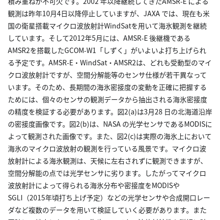
積み重ねが不可欠です。2002 年以降継続してきたAMSR-E による
観測は昨年10月4日以降停止していますが、JAXA では、現在も米
国の衛星搭載マイクロ波放射計WindSatを用いて海氷観測を継続
しています。そして2012年5月には、AMSR-E 後継機である
AMSR2を搭載したGCOM-W1「しずく」がいよいよ打ち上げられ
る予定です。AMSR-E・WindSat・AMSR2は、どれも受動型のマイ
クロ波放射計ですが、空間分解能等のセンサ仕様が若干異なって
います。そのため、長期間の海氷密接度の変動を正確に把握する
ためには、個々のセンサの観測データから抽出される海氷密接度
の精度を検証する必要があります。図2(a)は3月28 日の北海道沿岸
の密接度画像です。図2(b)は、NASA の光学センサであるMODISに
よって観測された画像です。また、図2(c)は実際の海氷上において
海氷のマイクロ波放射の観測を行っている風景です。マイクロ波
放射計による海氷観測は、天候に左右されずに観測できますが、
空間分解能の点では光学センサに劣ります。したがってマイクロ
波放射計によって得られる海氷分布や密接度をMODISや
SGLI（2015年頃打ち上げ予定）などの光学センサや合成開口レー
ダなど複数のデータを用いて検証していく必要があります。また