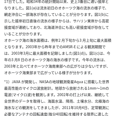
17日でした。昭和34年の統計開始以来、史上3番目に遅い接岸と
なりました。図1(a)は流氷初日のオホーツク海の流氷の様子で、
網走沖合に一部海氷が存在していることが分かります。図1(b)に
示した接岸初日直後の流氷の様子からは、サハリン東岸から高密
接度域が連続しており、北海道沖合にも高い密接度域が存在して
いることが分かります。
オホーツク海の海氷面積は、例年2 月下旬から3 月上旬に最大面積
となります。2003年から昨年までのAMSR-E による観測期間で
は、2003年3月に最大面積を記録しました(図1(d))。図1(c)は、今
年の3 月8 日のオホーツク海の海氷の様子です。今年の流氷は、
2003年と比べてオホーツク海南東部への広がりは少ないですが、
オホーツク海東部まで広がっている様子が分かります。
*1）JAXA が開発し、NASAの地球観測衛星Aqua に搭載した世界
最高性能のマイクロ波放射計。地球から放射される1mm〜1mの
電波(マイクロ波)を観測します。2002年の打上げ以来、継続して
全世界のデータを取得し、海面水温、降雨、土壌水分、北極海の
海氷などの観測をしてきましたが、2011年10月4日、定常観測に
必要なアンテナの回転速度(毎分40回転)を維持する限界に達した