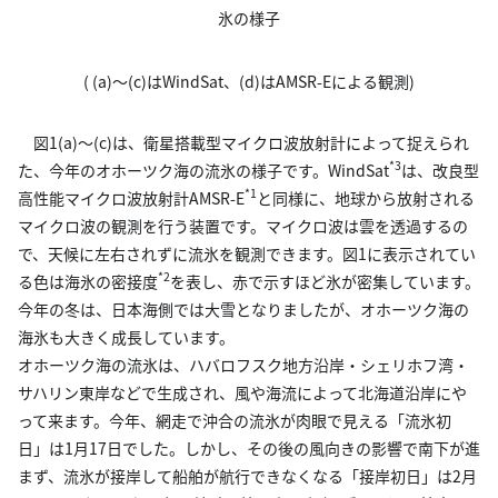
氷の様子
( (a)〜(c)はWindSat、(d)はAMSR-Eによる観測)
図1(a)〜(c)は、衛星搭載型マイクロ波放射計によって捉えられ
*3
た、今年のオホーツク海の流氷の様子です。WindSat
は、改良型
*1
高性能マイクロ波放射計AMSR-E
と同様に、地球から放射される
マイクロ波の観測を行う装置です。マイクロ波は雲を透過するの
で、天候に左右されずに流氷を観測できます。図1に表示されてい
*2
る色は海氷の密接度
を表し、赤で示すほど氷が密集しています。
今年の冬は、日本海側では大雪となりましたが、オホーツク海の
海氷も大きく成長しています。
オホーツク海の流氷は、ハバロフスク地方沿岸・シェリホフ湾・
サハリン東岸などで生成され、風や海流によって北海道沿岸にや
って来ます。今年、網走で沖合の流氷が肉眼で見える「流氷初
日」は1月17日でした。しかし、その後の風向きの影響で南下が進
まず、流氷が接岸して船舶が航行できなくなる「接岸初日」は2月