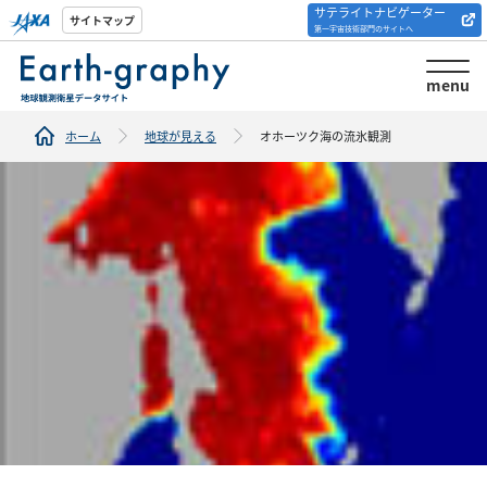
サテライトナビゲーター
解析ツール/サイトの
サイトマップ
第一宇宙技術部門のサイトへ
紹介
menu
ホーム
地球が見える
オホーツク海の流氷観測