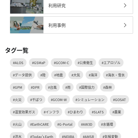
利用研究
利用事例
タグ一覧
#ALOS
#GSMaP
#GCOM-C
#公衆衛生
#エアロゾル
#データ提供
#陸
#地震
#大気
#海洋
#海氷・雪氷
#GPM
#DPR
#台風
#雨
#国際協力
#森林
#火災
#干ばつ
#GCOM-W
#シミュレーション
#GOSAT
#温室効果ガス
#インフラ
#ひまわり
#SLATS
#農業
#火山
#EarthCARE
#G-Portal
#AW3D
#水循環
#洪水
#Today's Earth
#NEXRA
#AMSR
#気候変動