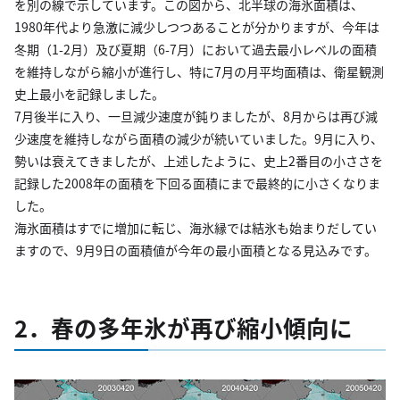
を別の線で示しています。この図から、北半球の海氷面積は、
1980年代より急激に減少しつつあることが分かりますが、今年は
冬期（1-2月）及び夏期（6-7月）において過去最小レベルの面積
を維持しながら縮小が進行し、特に7月の月平均面積は、衛星観測
史上最小を記録しました。
7月後半に入り、一旦減少速度が鈍りましたが、8月からは再び減
少速度を維持しながら面積の減少が続いていました。9月に入り、
勢いは衰えてきましたが、上述したように、史上2番目の小ささを
記録した2008年の面積を下回る面積にまで最終的に小さくなりま
した。
海氷面積はすでに増加に転じ、海氷縁では結氷も始まりだしてい
ますので、9月9日の面積値が今年の最小面積となる見込みです。
2．春の多年氷が再び縮小傾向に