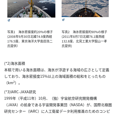
写真1 海氷密接度約20%の様子
写真2 海氷密接度約90%の様子
(2008年9月30日北緯74.9度西経
(2011年8月7日北緯76.1度西経
176.5度、東京海洋大学島田浩二
132.8度、北見工業大学舘山一孝
氏提供）
氏提供)
(*2)海氷面積
本稿で用いる海氷面積は、海氷が浮遊する海域の広さとして定義
しており、海氷密接度15%以上の海域面積の総和をとったもの
2
（km
）。
(*3)IARC-JAXA研究
1999年（平成11年）10月、（独）宇宙航空研究開発機構
（JAXA）の前身である宇宙開発事業団（NASDA）が、国際北極圏
研究センター（IARC）に人工衛星データ利用推進のためのコンピ