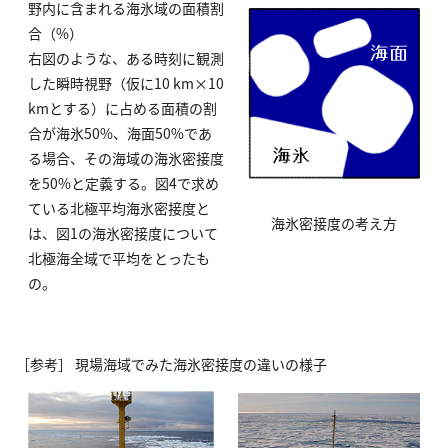
野内に含まれる海氷域の面積割
合（%）
右図のような、ある時刻に観測
した瞬時視野（仮に10 km×10
kmとする）に占める面積の割
合が海氷50%、海面50%であ
る場合、その海域の海氷密接度
を50%と定義する。図4で求め
ている北極平均海氷密接度と
海氷密接度の考え方
は、図1の海氷密接度について
北極海全域で平均をとったも
の。
［参考］ 現場海域でみた海氷密接度の違いの様子