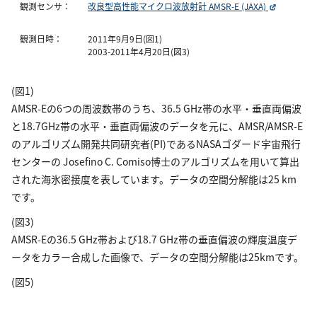
観測センサ：
改良型高性能マイクロ波放射計 AMSR-E (JAXA)
観測日時：
2011年9月9日(図1)
2003-2011年4月20日(図3)
(図1)
AMSR-Eの6つの周波数帯のうち、36.5 GHz帯の水平・垂直両偏波
と18.7GHz帯の水平・垂直両偏波のデータを元に、AMSR/AMSR-E
のアルゴリズム開発共同研究者(PI)であるNASAゴダード宇宙飛行
センターの Josefino C. Comiso博士のアルゴリズムを用いて算出
された海氷密接度を表しています。データの空間分解能は25 km
です。
(図3)
AMSR-Eの36.5 GHz帯および18.7 GHz帯の垂直偏波の輝度温度デ
ータをカラー合成した画像で、データの空間分解能は25kmです。
(図5)