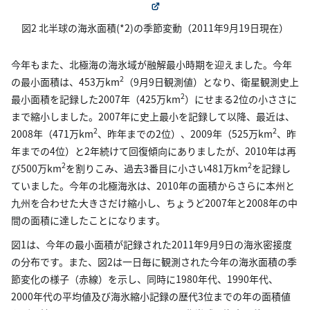
図2 北半球の海氷面積(*2)の季節変動（2011年9月19日現在）
今年もまた、北極海の海氷域が融解最小時期を迎えました。今年
2
の最小面積は、453万km
（9月9日観測値）となり、衛星観測史上
2
最小面積を記録した2007年（425万km
）にせまる2位の小ささに
まで縮小しました。2007年に史上最小を記録して以降、最近は、
2
2
2008年（471万km
、昨年までの2位）、2009年（525万km
、昨
年までの4位）と2年続けて回復傾向にありましたが、2010年は再
2
2
び500万km
を割りこみ、過去3番目に小さい481万km
を記録し
ていました。今年の北極海氷は、2010年の面積からさらに本州と
九州を合わせた大きさだけ縮小し、ちょうど2007年と2008年の中
間の面積に達したことになります。
図1は、今年の最小面積が記録された2011年9月9日の海氷密接度
の分布です。また、図2は一日毎に観測された今年の海氷面積の季
節変化の様子（赤線）を示し、同時に1980年代、1990年代、
2000年代の平均値及び海氷縮小記録の歴代3位までの年の面積値