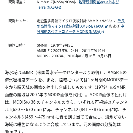
観測衛星：
Nimbus-7(NASA/NOAA)、
地球観測衛星Aquaおよび
Terra (NASA)
観測センサ：
走査型多周波マイクロ波放射計 SMMR（NASA）、
改良
型高性能マイクロ波放射計 AMSR-E (JAXA)
および
中
分解能スペクトロメータ MODIS (NASA)
観測日時：
SMMR：1979年9月5日
AMSR-E：2007年9月24日、2011年9月9日
MODIS：2007年、2010年の8月16日−9月15日
海氷域はSMMR（米国雪氷データセンターより取得）、AMSR-Eの
海氷密接度データを、また、陸域については1ヶ月間のMODISデー
タから晴天域の画像を抽出し合成したものです（1979年のSMMR
画像の陸域は2007年のMODIS画像を代用）。MODIS画像の色付け
は、MODISの 36 のチャンネルのうち、いずれも可視域のチャンネ
ル1(620 〜 670 nm) に赤、チャンネル2 (841 〜 876 nm)に緑、チ
ャンネル3 (459 〜479 nm) に青を割り当てて合成し、海氷がない
海域は紺色になるように合成しています。元の画像の分解能は
9kmです。