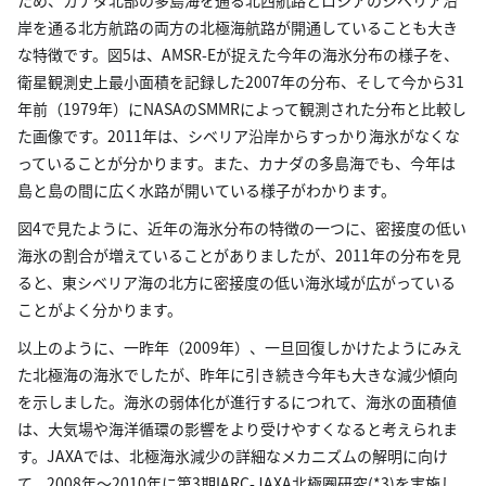
ため、カナダ北部の多島海を通る北西航路とロシアのシベリア沿
岸を通る北方航路の両方の北極海航路が開通していることも大き
な特徴です。図5は、AMSR-Eが捉えた今年の海氷分布の様子を、
衛星観測史上最小面積を記録した2007年の分布、そして今から31
年前（1979年）にNASAのSMMRによって観測された分布と比較し
た画像です。2011年は、シベリア沿岸からすっかり海氷がなくな
っていることが分かります。また、カナダの多島海でも、今年は
島と島の間に広く水路が開いている様子がわかります。
図4で見たように、近年の海氷分布の特徴の一つに、密接度の低い
海氷の割合が増えていることがありましたが、2011年の分布を見
ると、東シベリア海の北方に密接度の低い海氷域が広がっている
ことがよく分かります。
以上のように、一昨年（2009年）、一旦回復しかけたようにみえ
た北極海の海氷でしたが、昨年に引き続き今年も大きな減少傾向
を示しました。海氷の弱体化が進行するにつれて、海氷の面積値
は、大気場や海洋循環の影響をより受けやすくなると考えられま
す。JAXAでは、北極海氷減少の詳細なメカニズムの解明に向け
て、2008年〜2010年に第3期IARC-JAXA北極圏研究(*3)を実施し