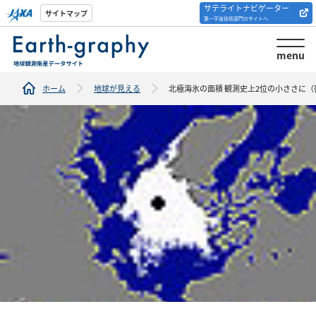
サテライトナビゲーター
解析ツール/サイトの
サイトマップ
第一宇宙技術部門のサイトへ
紹介
menu
ホーム
地球が見える
北極海氷の面積 観測史上2位の小ささに