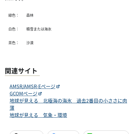
緑色：
森林
白色：
積雪または海氷
茶色：
沙漠
関連サイト
AMSR/AMSR-Eページ
GCOMページ
地球が見える 北極海の海氷 過去2番目の小ささに肉
薄
地球が見える 気象・環境