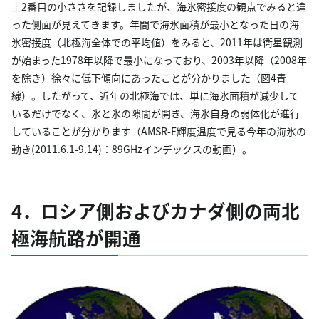
上2番目の小ささを記録しましたが、海氷密接度の観点でみると違
った側面が見えてきます。年間で海氷面積が最小となった日の海
氷密接度（北極海全体での平均値）をみると、2011年は衛星観測
が始まった1978年以降で最小になっており、2003年以降（2008年
を除き）徐々に低下傾向にあったことが分かりました（図4青
線）。したがって、近年の北極海では、単に海氷面積が減少して
いるだけでなく、氷と氷の隙間が開き、海氷自身の弱体化が進行
していることが分かります（AMSR-E輝度温度で見る今年の海氷の
動き(2011.6.1-9.14)：89GHzインデックスの動画）。
4．ロシア側およびカナダ側の両北
極海航路が開通