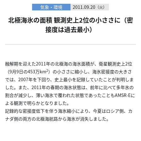
気象・環境
2011.09.20
（火）
北極海氷の面積 観測史上2位の小ささに（密
接度は過去最小）
融解期を迎えた2011年の北極海の海氷面積が、衛星観測史上2位
2
（9月9日の453万km
）の小ささに縮小し、海氷密接度の大きさ
では、2007年を下回り、史上最小を記録していたことが判明しま
した。また、2011年の春期の海氷状態は、前年に比べて多年氷の
割合が減少し、薄い海氷で覆われた状態であったこともAMSR-Eに
よる観測で明らかとなりました。
記録的な密接度低下を伴う海氷縮小により、今夏はロシア側、カ
ナダ側の両方の北極海航路から海氷が消失しました。