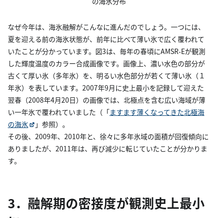
の海氷分布
なぜ今年は、海氷融解がこんなに進んだのでしょう。一つには、
夏を迎える前の海氷状態が、前年に比べて薄い氷で広く覆われて
いたことが分かっています。図3は、毎年の春頃にAMSR-Eが観測
した輝度温度のカラー合成画像です。画像上、濃い水色の部分が
古くて厚い氷（多年氷）を、明るい水色部分が若くて薄い氷（１
年氷）を表しています。2007年9月に史上最小を記録して迎えた
翌春（2008年4月20日）の画像では、北極点を含む広い海域が薄
い一年氷で覆われていました（「
ますます薄くなってきた北極海
の海氷
」参照）。
その後、2009年、2010年と、徐々に多年氷域の面積が回復傾向に
ありましたが、2011年は、再び減少に転じていたことが分かりま
す。
3．融解期の密接度が観測史上最小