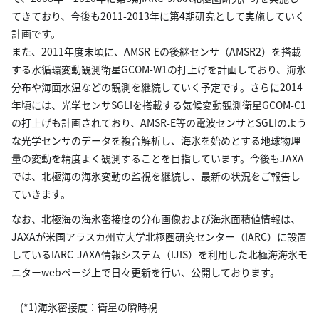
てきており、今後も2011-2013年に第4期研究として実施していく
計画です。
また、2011年度末頃に、AMSR-Eの後継センサ（AMSR2）を搭載
する水循環変動観測衛星GCOM-W1の打上げを計画しており、海氷
分布や海面水温などの観測を継続していく予定です。さらに2014
年頃には、光学センサSGLIを搭載する気候変動観測衛星GCOM-C1
の打上げも計画されており、AMSR-E等の電波センサとSGLIのよう
な光学センサのデータを複合解析し、海氷を始めとする地球物理
量の変動を精度よく観測することを目指しています。今後もJAXA
では、北極海の海氷変動の監視を継続し、最新の状況をご報告し
ていきます。
なお、北極海の海氷密接度の分布画像および海氷面積値情報は、
JAXAが米国アラスカ州立大学北極圏研究センター（IARC）に設置
しているIARC-JAXA情報システム（IJIS）を利用した北極海海氷モ
ニターwebページ上で日々更新を行い、公開しております。
(*1)海氷密接度：衛星の瞬時視