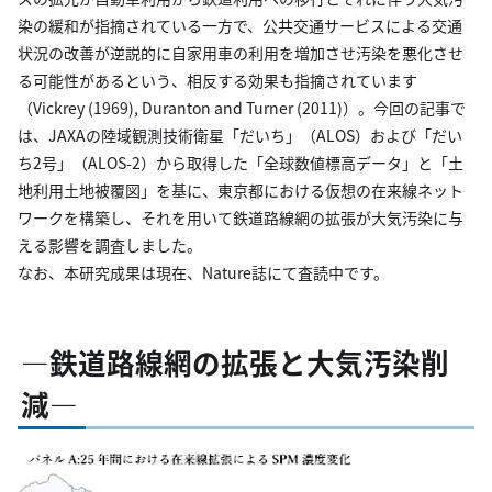
染の緩和が指摘されている一方で、公共交通サービスによる交通
状況の改善が逆説的に自家用車の利用を増加させ汚染を悪化させ
る可能性があるという、相反する効果も指摘されています
（Vickrey (1969), Duranton and Turner (2011)）。今回の記事で
は、JAXAの陸域観測技術衛星「だいち」（ALOS）および「だい
ち2号」（ALOS-2）から取得した「全球数値標高データ」と「土
地利用土地被覆図」を基に、東京都における仮想の在来線ネット
ワークを構築し、それを用いて鉄道路線網の拡張が大気汚染に与
える影響を調査しました。
なお、本研究成果は現在、Nature誌にて査読中です。
―鉄道路線網の拡張と大気汚染削
減―