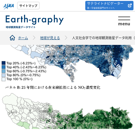
サテライトナビゲーター
解析ツール/サイトの
サイトマップ
第一宇宙技術部門のサイトへ
紹介
menu
ホーム
地球が見える
人文社会学での地球観測衛星データ利用（