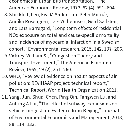
economies in urban bus transportation,” The
American Economic Review, 1972, 62 (4), 591–604.
Stockfelt, Leo, Eva M Andersson, Peter Molnár,
Annika Rosengren, Lars Wilhelmsen, Gerd Sallsten,
and Lars Barregard, “Long term effects of residential
NOx exposure on total and cause-specific mortality
and incidence of myocardial infarction in a Swedish
cohort,” Environmental research, 2015, 142, 197–206.
Vickrey, William S., “Congestion Theory and
Transport Investment,” The American Economic
Review, 1969, 59 (2), 251–260.
WHO, “Review of evidence on health aspects of air
pollution: REVIHAAP project: technical report,”
Technical Report, World Health Organization 2021.
Yang, Jun, Shuai Chen, Ping Qin, Fangwen Lu, and
Antung A Liu, “The effect of subway expansions on
vehicle congestion: Evidence from Beijing,” Journal
of Environmental Economics and Management, 2018,
88, 114–133.