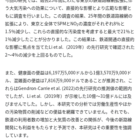
う大気汚染への効果について、直接的な影響とより広範な影響と
もに調査を行いました。この調査の結果、25年間の鉄道路線網の
拡張により、東京と全体でSPMとNO
の濃度がそれぞれ8％と
2
1.5％減少し、これらの直接的な汚染度を考慮すると最大で21％と
1％減少したことが分かりました。この結果は、鉄道開通の直接的
な影響に焦点を当てたLi et al.（2019年）の先行研究で確認された
2～4%の減少を上回るものでした。
また、健康面の便益は6,197万5,000ドルから1億3,570万9,000ド
ル、混雑面の便益は7,816万9,000ドルであることが推測され、こ
れらはGendron-Carrie et al. (2022)の先行研究の推測値の範囲内
でしたが、Li et al.（2019年）が示唆した10億～31億ドルには及
びませんでした。しかし、本研究での分析では労働生産性やほか
の汚染物質の削減などの便益を網羅できていません。それでも、
鉄道の利用者数の増加と大気質の改善との関係が、今後の新路線
開発にも利益をもたらすと予測でき、本研究はその重要性を強調
しています。