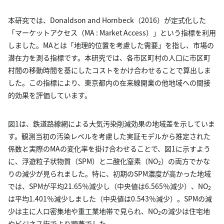
本研究では、Donaldson and Hornbeck（2016）が定式化した
「マーケットアクセス（MA : Market Access）」という指標を利用
しました。MAとは「地理的位置を考慮した需要」を指し、市場の
潜在力を測る指標です。本研究では、各市区町村の人口に市区町
村間の移動時間を基にしたコストをかけ合わせることで算出しま
した。この指標により、東京都内の在来線開業の他地域への間接
的効果を評価しています。
図1は、鉄道路線網による大気汚染削減効果の地域差を示していま
す。観測当初の汚染レベルを考慮した実証モデルから推定された
係数と実際のMAの変化率を掛け合わせることで、図1に示すよう
に、浮遊粒子状物質（SPM）と二酸化窒素（NO
）の両方でかな
2
りの減少が見られました。特に、初期のSPM濃度が高かった地域
では、SPMが平均21.65％減少し（中央値は6.565％減少）、NO
2
は平均1.401％減少しました（中央値は0.543％減少）。SPMの減
少は主に人口密集地や重工業地帯で見られ、NO
の減少は住宅地
2
やビジネス街でより顕著でした。