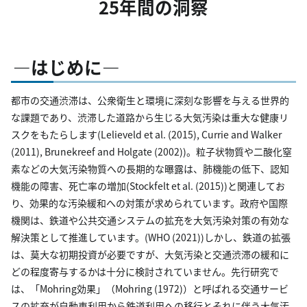
25年間の洞察
―はじめに―
都市の交通渋滞は、公衆衛生と環境に深刻な影響を与える世界的
な課題であり、渋滞した道路から生じる大気汚染は重大な健康リ
スクをもたらします(Lelieveld et al. (2015), Currie and Walker
(2011), Brunekreef and Holgate (2002))。粒子状物質や二酸化窒
素などの大気汚染物質への長期的な曝露は、肺機能の低下、認知
機能の障害、死亡率の増加(Stockfelt et al. (2015))と関連してお
り、効果的な汚染緩和への対策が求められています。政府や国際
機関は、鉄道や公共交通システムの拡充を大気汚染対策の有効な
解決策として推進しています。(WHO (2021))しかし、鉄道の拡張
は、莫大な初期投資が必要ですが、大気汚染と交通渋滞の緩和に
どの程度寄与するかは十分に検討されていません。先行研究で
は、「Mohring効果」（Mohring (1972)）と呼ばれる交通サービ
スの拡充が自動車利用から鉄道利用への移行とそれに伴う大気汚