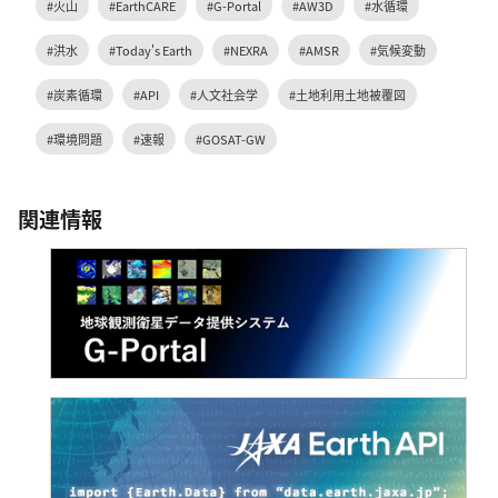
#火山
#EarthCARE
#G-Portal
#AW3D
#水循環
#洪水
#Today's Earth
#NEXRA
#AMSR
#気候変動
#炭素循環
#API
#人文社会学
#土地利用土地被覆図
#環境問題
#速報
#GOSAT-GW
関連情報