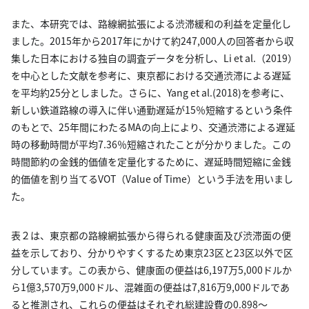
また、本研究では、路線網拡張による渋滞緩和の利益を定量化し
ました。2015年から2017年にかけて約247,000人の回答者から収
集した日本における独自の調査データを分析し、Li et al.（2019）
を中心とした文献を参考に、東京都における交通渋滞による遅延
を平均約25分としました。さらに、Yang et al.(2018)を参考に、
新しい鉄道路線の導入に伴い通勤遅延が15％短縮するという条件
のもとで、25年間にわたるMAの向上により、交通渋滞による遅延
時の移動時間が平均7.36％短縮されたことが分かりました。この
時間節約の金銭的価値を定量化するために、遅延時間短縮に金銭
的価値を割り当てるVOT（Value of Time）という手法を用いまし
た。
表２は、東京都の路線網拡張から得られる健康面及び渋滞面の便
益を示しており、分かりやすくするため東京23区と23区以外で区
分しています。この表から、健康面の便益は6,197万5,000ドルか
ら1億3,570万9,000ドル、混雑面の便益は7,816万9,000ドルであ
ると推測され、これらの便益はそれぞれ総建設費の0.898～