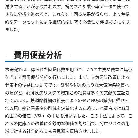
減少することが示唆されます。補間された乗車率データを使って
さらに分析を進めると、これらを上回る結果が得られ、より包括
的なデータセットによる継続的な研究の必要性が浮き彫りになり
ました。
―費用便益分析―
本研究では、得られた回帰係数を用いて、2つの主要な便益に焦点
を当てて費用便益分析を行いました。まず、大気汚染改善による
健康上の便益についてです。SPMやNO
のような大気汚染物質へ
2
の曝露と、心肺疾患リスクの増加との相関は多くの文献で立証さ
れています。鉄道路線網の拡張によるSPMとNO
の減少に帰せら
2
れる死亡率と罹患率の削減を定量化するために、本研究では統計
的生命の価値（VSL）の手法を用いました。この手法によって、こ
れらの健康面の改善に金銭的な価値を割り当て、死亡リスクの削
減に対する社会的な支払意思額を反映させました。