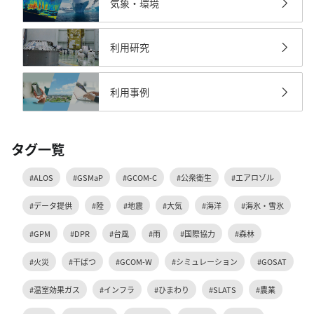
気象・環境
利用研究
利用事例
タグ一覧
#ALOS
#GSMaP
#GCOM-C
#公衆衛生
#エアロゾル
#データ提供
#陸
#地震
#大気
#海洋
#海氷・雪氷
#GPM
#DPR
#台風
#雨
#国際協力
#森林
#火災
#干ばつ
#GCOM-W
#シミュレーション
#GOSAT
#温室効果ガス
#インフラ
#ひまわり
#SLATS
#農業