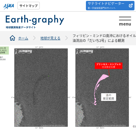
サテライトナビゲーター
解析ツール/サイトの
サイトマップ
第一宇宙技術部門のサイトへ
紹介
menu
フィリピン・ミンドロ島沖におけるオイル
ホーム
地球が見える
油流出の「だいち2号」による観測