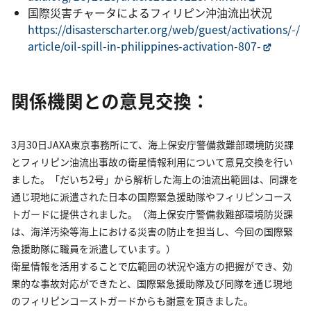
国際災害チャータによるフィリピン沖油流出状況
https://disasterscharter.org/web/guest/activations/-/
article/oil-spill-in-philippines-activation-807-
関係機関との意見交換：
3月30日JAXA東京事務所にて、海上保安庁警備救難部環境防災課
とフィリピン油流出事故の衛星情報利用について意見交換を行い
ました。「だいち2号」から解析した海上の油流出範囲は、同課を
通じ現地に派遣された日本の国際緊急援助隊やフィリピンコース
トガードに提供されました。（海上保安庁警備救難部環境防災課
は、海洋汚染等海上における災害の防止を担当し、今回の国際緊
急援助隊に職員を派遣しています。）
衛星情報を活用することで広範囲の状況や遠方の把握ができ、効
果的な事故対応ができたと、国際緊急援助隊及び同隊を通じ現地
のフィリピンコーストガードからも謝意を頂きました。