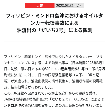
災害
2023.03.31
（金）
フィリピン・ミンドロ島沖におけるオイルタ
ンカー転覆事故による
油流出の「だいち2号」による観測
フィリピン共和国ミンドロ島沖で沈没したオイルタンカー「プリ
ンセス・エンプレス」号による油流出事故（日本時間2023年3月1
日に沈没、積み荷である約800トンの産業用燃料油等の一部が周辺
海域に流出）に対し、日本の国際緊急援助隊（以下、JDRと記
載）が派遣され、油流出状況の情報収集や、油回収作業の現場確
認、技術指導等が行われました。
このJDR活動へ派遣されている海上保安庁からの要請を受け、
JAXAは陸域観測技術衛星2号「だいち２号」（ALOS-2）によるミ
ンドロ島沖の緊急観測を実施し、油の流出範囲の解析を行いまし