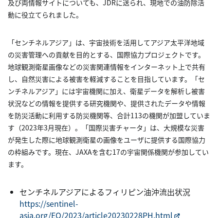
及び両情報サイトについても、JDRに送られ、現地での油防除活
動に役立てられました。
「センチネルアジア」は、宇宙技術を活用してアジア太平洋地域
の災害管理への貢献を目的とする、国際協力プロジェクトです。
地球観測衛星画像などの災害関連情報をインターネット上で共有
し、自然災害による被害を軽減することを目指しています。「セ
ンチネルアジア」には宇宙機関に加え、衛星データを解析し被害
状況などの情報を提供する研究機関や、提供されたデータや情報
を防災活動に利用する防災機関等、合計113の機関が加盟していま
す（2023年3月現在）。「国際災害チャータ」は、大規模な災害
が発生した際に地球観測衛星の画像をユーザに提供する国際協力
の枠組みです。現在、JAXAを含む17の宇宙関係機関が参加してい
ます。
センチネルアジアによるフィリピン油沖流出状況
https://sentinel-
asia.org/EO/2023/article20230228PH.html