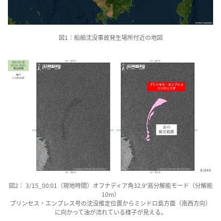
図1：船舶沈没事故発生場所付近の地図
図2： 3/15_00:01（現地時間）オフナディア角32.9°高分解能モード（分解能
10m）
プリンセス・エンプレス号の沈没推定位置からミンドロ島方面（南西方向）
に向かって油が流れている様子が見える。