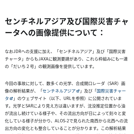
センチネルアジア及び国際災害チャ
ータへの画像提供について：
なおJDRへの支援に加え、「センチネルアジア」及び「国際災害
チャータ」からもJAXAに観測要請があり、これら枠組みにも一連
の「だいち２号」の観測画像を提供しています。
今回の事故に対して、数多くの光学、合成開口レーダ（SAR）画
像の解析結果が、「
センチネルアジア
」及び「
国際災害チャー
タ
」のウェブサイト（以下、URLを参照）に公開されていま
す。光学とSARにより見え方は違いますが、沈没推定位置から油
が流出し続けている様子や、その流出方向が日によって刻々と変
化している様子が分かり、ALOS-2で見られた南西から北西への流
出方向の変化とも整合していることが分かります。この解析結果