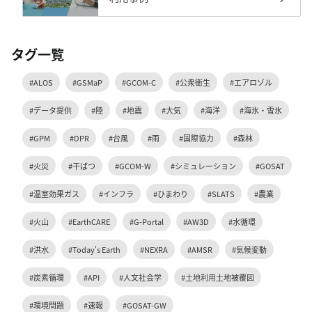
タグ一覧
#ALOS
#GSMaP
#GCOM-C
#公衆衛生
#エアロゾル
#データ提供
#陸
#地震
#大気
#海洋
#海氷・雪氷
#GPM
#DPR
#台風
#雨
#国際協力
#森林
#火災
#干ばつ
#GCOM-W
#シミュレーション
#GOSAT
#温室効果ガス
#インフラ
#ひまわり
#SLATS
#農業
#火山
#EarthCARE
#G-Portal
#AW3D
#水循環
#洪水
#Today's Earth
#NEXRA
#AMSR
#気候変動
#炭素循環
#API
#人文社会学
#土地利用土地被覆図
#環境問題
#速報
#GOSAT-GW