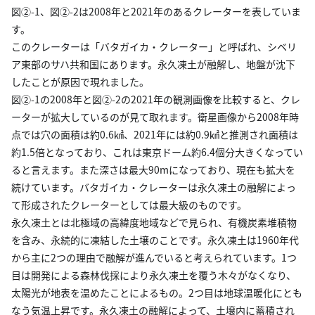
図②-1、図②-2は2008年と2021年のあるクレーターを表していま
す。
このクレーターは「バタガイカ・クレーター」と呼ばれ、シベリ
ア東部のサハ共和国にあります。永久凍土が融解し、地盤が沈下
したことが原因で現れました。
図②-1の2008年と図②-2の2021年の観測画像を比較すると、クレ
ーターが拡大しているのが見て取れます。衛星画像から2008年時
点では穴の面積は約0.6㎢、2021年には約0.9㎢と推測され面積は
約1.5倍となっており、これは東京ドーム約6.4個分大きくなってい
ると言えます。また深さは最大90mになっており、現在も拡大を
続けています。バタガイカ・クレーターは永久凍土の融解によっ
て形成されたクレーターとしては最大級のものです。
永久凍土とは北極域の高緯度地域などで見られ、有機炭素堆積物
を含み、永続的に凍結した土壌のことです。永久凍土は1960年代
から主に2つの理由で融解が進んでいると考えられています。1つ
目は開発による森林伐採により永久凍土を覆う木々がなくなり、
太陽光が地表を温めたことによるもの。2つ目は地球温暖化にとも
なう気温上昇です。永久凍土の融解によって、土壌内に蓄積され