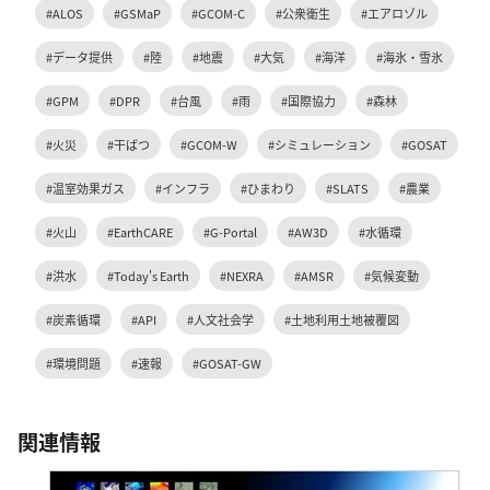
#ALOS
#GSMaP
#GCOM-C
#公衆衛生
#エアロゾル
#データ提供
#陸
#地震
#大気
#海洋
#海氷・雪氷
#GPM
#DPR
#台風
#雨
#国際協力
#森林
#火災
#干ばつ
#GCOM-W
#シミュレーション
#GOSAT
#温室効果ガス
#インフラ
#ひまわり
#SLATS
#農業
#火山
#EarthCARE
#G-Portal
#AW3D
#水循環
#洪水
#Today's Earth
#NEXRA
#AMSR
#気候変動
#炭素循環
#API
#人文社会学
#土地利用土地被覆図
#環境問題
#速報
#GOSAT-GW
関連情報