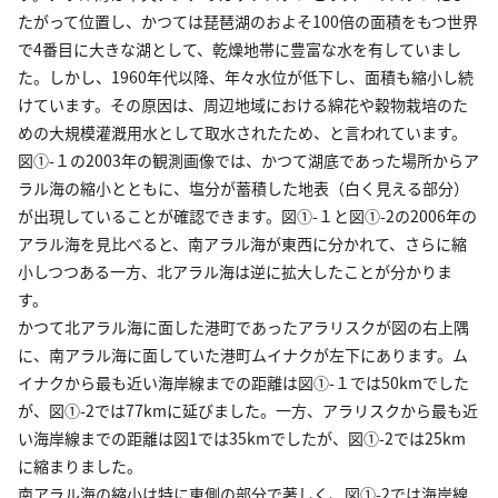
たがって位置し、かつては琵琶湖のおよそ100倍の面積をもつ世界
で4番目に大きな湖として、乾燥地帯に豊富な水を有していまし
た。しかし、1960年代以降、年々水位が低下し、面積も縮小し続
けています。その原因は、周辺地域における綿花や穀物栽培のた
めの大規模灌漑用水として取水されたため、と言われています。
図①-１の2003年の観測画像では、かつて湖底であった場所からア
ラル海の縮小とともに、塩分が蓄積した地表（白く見える部分）
が出現していることが確認できます。図①-１と図①-2の2006年の
アラル海を見比べると、南アラル海が東西に分かれて、さらに縮
小しつつある一方、北アラル海は逆に拡大したことが分かりま
す。
かつて北アラル海に面した港町であったアラリスクが図の右上隅
に、南アラル海に面していた港町ムイナクが左下にあります。ム
イナクから最も近い海岸線までの距離は図①-１では50kmでした
が、図①-2では77kmに延びました。一方、アラリスクから最も近
い海岸線までの距離は図1では35kmでしたが、図①-2では25km
に縮まりました。
南アラル海の縮小は特に東側の部分で著しく、図①-2では海岸線