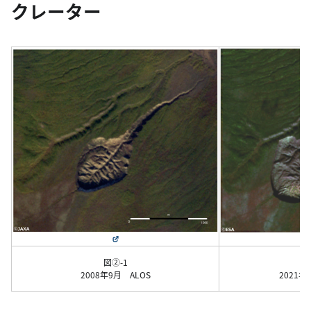
クレーター
図②-1
2008年9月 ALOS
2021年9