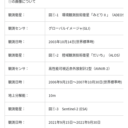
①の画像について
観測衛星：
図①-1 環境観測技術衛星「みどりⅡ」（ADEOS-I
観測センサ：
グローバルイメージャ(GLI)
観測日時：
2003年10月14日(世界標準時)
観測衛星：
図①-2 陸域観測技術衛星「だいち」（ALOS）
観測センサ：
高性能可視近赤外放射計2型（AVNIR-2）
観測日時：
2006年9月23日〜2007年10月30日(世界標準時)
地上分解能：
10m
観測衛星：
図①-3 Sentinel-2 (ESA)
観測日時：
2021年9月15日〜2021年9月30日