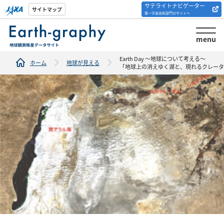
サテライトナビゲーター
解析ツール/サイトの
サイトマップ
第一宇宙技術部門のサイトへ
紹介
menu
Earth Day ～地球について考える～
ホーム
地球が見える
「地球上の消えゆく湖と、現れるクレータ