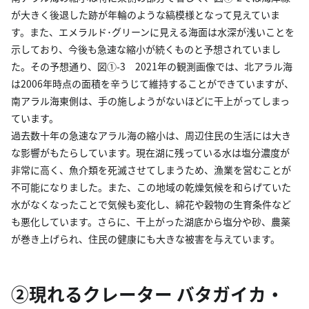
が大きく後退した跡が年輪のような縞模様となって見えていま
す。また、エメラルド･グリーンに見える海面は水深が浅いことを
示しており、今後も急速な縮小が続くものと予想されていまし
た。その予想通り、図①-3 2021年の観測画像では、北アラル海
は2006年時点の面積を辛うじて維持することができていますが、
南アラル海東側は、手の施しようがないほどに干上がってしまっ
ています。
過去数十年の急速なアラル海の縮小は、周辺住民の生活には大き
な影響がもたらしています。現在湖に残っている水は塩分濃度が
非常に高く、魚介類を死滅させてしまうため、漁業を営むことが
不可能になりました。また、この地域の乾燥気候を和らげていた
水がなくなったことで気候も変化し、綿花や穀物の生育条件など
も悪化しています。さらに、干上がった湖底から塩分や砂、農薬
が巻き上げられ、住民の健康にも大きな被害を与えています。
②現れるクレーター バタガイカ・