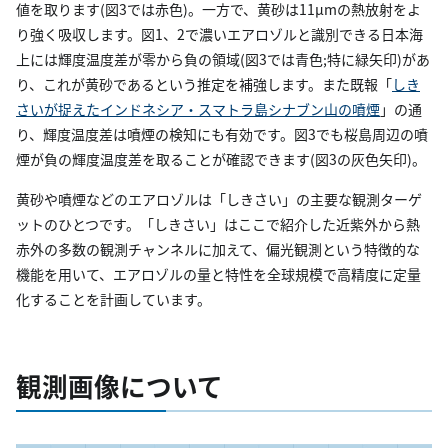
値を取ります(図3では赤色)。一方で、黄砂は11µmの熱放射をよ
り強く吸収します。図1、2で濃いエアロゾルと識別できる日本海
上には輝度温度差が零から負の領域(図3では青色;特に緑矢印)があ
り、これが黄砂であるという推定を補強します。また既報「
しき
さいが捉えたインドネシア・スマトラ島シナブン山の噴煙
」の通
り、輝度温度差は噴煙の検知にも有効です。図3でも桜島周辺の噴
煙が負の輝度温度差を取ることが確認できます(図3の灰色矢印)。
黄砂や噴煙などのエアロゾルは「しきさい」の主要な観測ターゲ
ットのひとつです。「しきさい」はここで紹介した近紫外から熱
赤外の多数の観測チャンネルに加えて、偏光観測という特徴的な
機能を用いて、エアロゾルの量と特性を全球規模で高精度に定量
化することを計画しています。
観測画像について