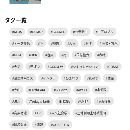
タグ一覧
#ALOS
#GSMaP
#GCOM-C
#公衆衛生
#エアロゾル
#データ提供
#陸
#地震
#大気
#海洋
#海氷・雪氷
#GPM
#DPR
#台風
#雨
#国際協力
#森林
#火災
#干ばつ
#GCOM-W
#シミュレーション
#GOSAT
#温室効果ガス
#インフラ
#ひまわり
#SLATS
#農業
#火山
#EarthCARE
#G-Portal
#AW3D
#水循環
#洪水
#Today's Earth
#NEXRA
#AMSR
#気候変動
#炭素循環
#API
#人文社会学
#土地利用土地被覆図
#環境問題
#速報
#GOSAT-GW