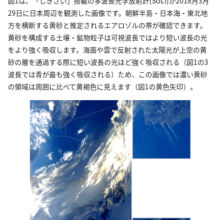
図1は、「しきさい」搭載の多波長光学放射計(SGLI)が2018月3月
29日に日本周辺を観測した画像です。朝鮮半島・日本海・東北地
方を横断する黄砂と推定されるエアロゾルの帯が確認できます。
黄砂を構成する土壌・鉱物粒子は可視波長ではより短い波長の光
をより強く吸収します。海面や雲で反射された太陽光が上空の黄
砂の層を通過する際に短い波長の光ほど強く吸収される（図1の3
波長では青が最も強く吸収される）ため、この画像では濃い黄砂
の領域は周囲に比べて黄褐色に見えます（図1の黄色矢印）。