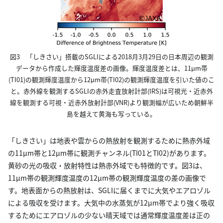
図3 「しきさい」搭載のSGLIによる2018月3月29日の日本周辺の観測
データから作成した輝度温度差の画像。輝度温度差とは、11µm帯
(TI01)の観測輝度温度から12µm帯(TI02)の観測輝度温度を引いた値のこ
と。赤外線を観測するSGLIの赤外走査放射計部(IRS)は可視光・近赤外
線を観測する可視・近赤外放射計部(VNR)より観測幅が広いため朝鮮半
島を越えて黄海も写っている。
「しきさい」は地表や雲からの熱放射を観測するために熱赤外域
の11µm帯と12µm帯に観測チャンネル(TI01とTI02)があります。
黄砂の光の吸収・放射特性は熱赤外域でも特徴的です。図3は、
11µm帯の観測輝度温度の12µm帯の観測輝度温度の差の画像で
す。地表面からの熱放射は、SGLIに届くまでに大気やエアロゾル
による吸収を受けます。大気中の水蒸気が12µm帯でより強く吸収
するためにエアロゾルの少ない晴天域では通常輝度温度差は正の