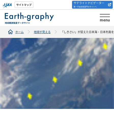
サテライトナビゲーター
解析ツール/サイトの
サイトマップ
第一宇宙技術部門のサイトへ
紹介
menu
ホーム
地球が見える
「しきさい」が捉えた日本海・日本列島を