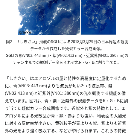
図2 「しきさい」搭載のSGLIによる2018月3月29日の日本周辺の観測
データから作成した疑似カラー合成画像。
SGLIの青(VN03: 443 nm)・紫(VN02:413 nm)・近紫外(VN01: 380 nm)の
チャンネルでの観測データをそれぞれR・G・Bに割り当てた。
「しきさい」はエアロゾルの量と特性を高精度に定量化するため
に、青(VN03: 443 nm)よりも波長が短い2つの波長帯、紫
(VN02:413 nm)と近紫外(VN01: 380nm)の光を観測する機能を備
えています。図2は、青・紫・近紫外の観測データをR・G・Bに割
り当てた疑似カラー合成画像です。近紫外と紫の特徴として、エ
アロゾルによる光散乱が青・緑・赤よりも強い、地表面の太陽光
に対する反射率が小さい、黄砂粒子が青よりも紫、紫よりも近紫
外の光をより強く吸収する、などが挙げられます。これらの特徴