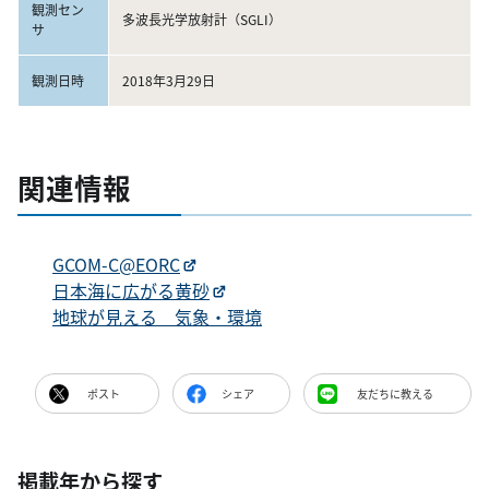
観測セン
多波長光学放射計（SGLI）
サ
観測日時
2018年3月29日
関連情報
GCOM-C@EORC
日本海に広がる黄砂
地球が見える 気象・環境
ポスト
シェア
友だちに教える
掲載年から探す