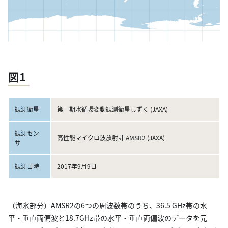
図1
観測衛星
第一期水循環変動観測衛星しずく (JAXA)
観測セン
高性能マイクロ波放射計 AMSR2 (JAXA)
サ
観測日時
2017年9月9日
（海氷部分）AMSR2の6つの周波数帯のうち、36.5 GHz帯の水
平・垂直両偏波と18.7GHz帯の水平・垂直両偏波のデータを元