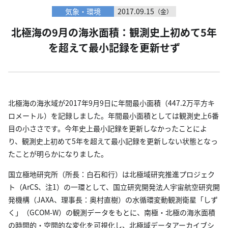
気象・環境
2017.09.15
（金）
北極海の9月の海氷面積：観測史上初めて5年
を超えて最小記録を更新せず
北極海の海氷域が2017年9月9日に年間最小面積（447.2万平方キ
ロメートル）を記録しました。年間最小面積としては観測史上6番
目の小ささです。今年史上最小記録を更新しなかったことによ
り、観測史上初めて5年を超えて最小記録を更新しない状態となっ
たことが明らかになりました。
国立極地研究所（所長：白石和行）は北極域研究推進プロジェク
ト（ArCS、注1）の一環として、国立研究開発法人宇宙航空研究開
発機構（JAXA、理事長：奥村直樹）の水循環変動観測衛星「しず
く」（GCOM-W）の観測データをもとに、南極・北極の海氷面積
の時間的・空間的な変化を可視化し、北極域データアーカイブシ