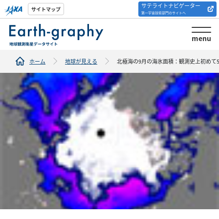
サテライトナビゲーター
解析ツール/サイトの
サイトマップ
第一宇宙技術部門のサイトへ
紹介
menu
ホーム
地球が見える
北極海の9月の海氷面積：観測史上初めて