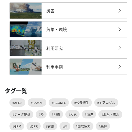
災害
気象・環境
利用研究
利用事例
タグ一覧
#ALOS
#GSMaP
#GCOM-C
#公衆衛生
#エアロゾル
#データ提供
#陸
#地震
#大気
#海洋
#海氷・雪氷
#GPM
#DPR
#台風
#雨
#国際協力
#森林