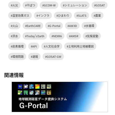
#火災
#干ばつ
#GCOM-W
#シミュレーション
#GOSAT
#温室効果ガス
#インフラ
#ひまわり
#SLATS
#農業
#火山
#EarthCARE
#G-Portal
#AW3D
#水循環
#洪水
#Today's Earth
#NEXRA
#AMSR
#気候変動
#炭素循環
#API
#人文社会学
#土地利用土地被覆図
#環境問題
#速報
#GOSAT-GW
関連情報