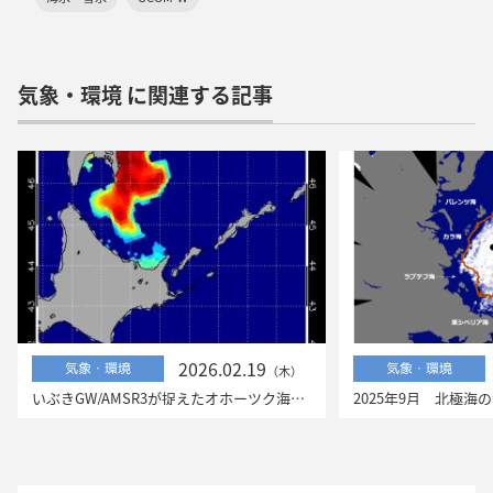
気象・環境 に関連する記事
2026.02.19
気象・環境
気象・環境
（木）
いぶきGW/AMSR3が捉えたオホーツク海の流氷