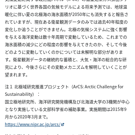
リオに基づく世界各国の気候モデルによる将来予測では、地球温
暖化に伴い夏の北極海の海氷面積が2050年にも消失すると報告さ
れていますが、現在ある衛星観測データのみでは過去40年程度の
変化しか追うことができません。北極の気候システムに強く影響
を与える海洋変動は数十年周期で変動しているため、これまでの
海氷面積の減少にどの程度の影響を与えてきたのか、そして今後
どのように変動していくのかについては未解明な部分がありま
す。衛星観測データの継続的な蓄積と、大気・海洋の総合的な研
究により、今後さらにその変動メカニズムを解明していくことが
望まれます。
注１ 北極域研究推進プロジェクト（ArCS: Arctic Challenge for
Sustainability）：
国立極地研究所、海洋研究開発機構及び北海道大学の3機関が中心
となり実施している文部科学省の補助事業。実施期間は2015年9
月から2020年3月まで。
https://www.nipr.ac.jp/arcs/