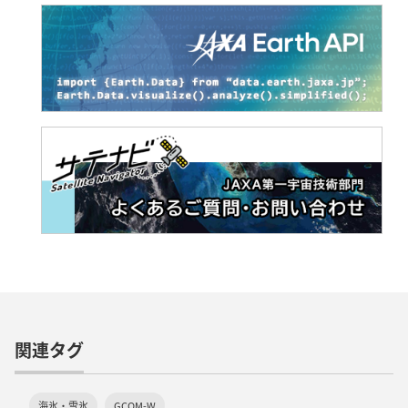
関連タグ
海氷・雪氷
GCOM-W