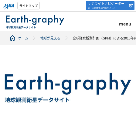
サテライトナビゲーター
解析ツール/サイトの
サイトマップ
第一宇宙技術部門のサイトへ
紹介
menu
ホーム
地球が見える
全球降水観測計画（GPM）による2015