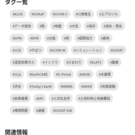
タグ一覧
#ALOS
#GSMaP
#GCOM-C
#公衆衛生
#エアロゾル
#データ提供
#陸
#地震
#大気
#海洋
#海氷・雪氷
#GPM
#DPR
#台風
#雨
#国際協力
#森林
#火災
#干ばつ
#GCOM-W
#シミュレーション
#GOSAT
#温室効果ガス
#インフラ
#ひまわり
#SLATS
#農業
#火山
#EarthCARE
#G-Portal
#AW3D
#水循環
#洪水
#Today's Earth
#NEXRA
#AMSR
#気候変動
#炭素循環
#API
#人文社会学
#土地利用土地被覆図
#環境問題
#速報
#GOSAT-GW
関連情報