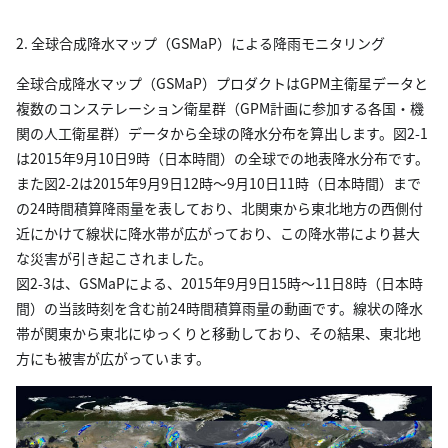
2. 全球合成降水マップ（GSMaP）による降雨モニタリング
全球合成降水マップ（GSMaP）プロダクトはGPM主衛星データと
複数のコンステレーション衛星群（GPM計画に参加する各国・機
関の人工衛星群）データから全球の降水分布を算出します。図2-1
は2015年9月10日9時（日本時間）の全球での地表降水分布です。
また図2-2は2015年9月9日12時～9月10日11時（日本時間）まで
の24時間積算降雨量を表しており、北関東から東北地方の西側付
近にかけて線状に降水帯が広がっており、この降水帯により甚大
な災害が引き起こされました。
図2-3は、GSMaPによる、2015年9月9日15時～11日8時（日本時
間）の当該時刻を含む前24時間積算雨量の動画です。線状の降水
帯が関東から東北にゆっくりと移動しており、その結果、東北地
方にも被害が広がっています。