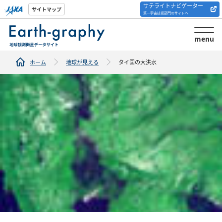
サテライトナビゲーター
解析ツール/サイトの
サイトマップ
第一宇宙技術部門のサイトへ
紹介
menu
ホーム
地球が見える
タイ国の大洪水