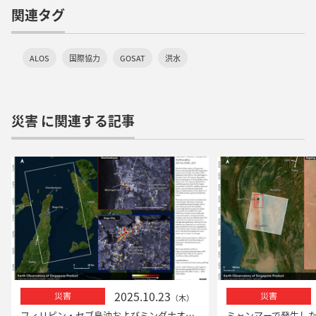
関連タグ
ALOS
国際協力
GOSAT
洪水
災害 に関連する記事
2025.10.23
災害
災害
（木）
フィリピン・セブ島沖およびミンダナオ島沖での地震における「だいち2号」による観測