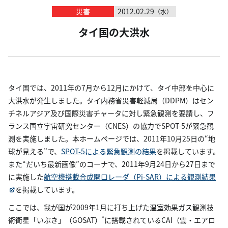
災害
2012.02.29
（水）
タイ国の大洪水
タイ国では、2011年の7月から12月にかけて、タイ中部を中心に
大洪水が発生しました。タイ内務省災害軽減局（DDPM）はセン
チネルアジア及び国際災害チャータに対し緊急観測を要請し、フ
ランス国立宇宙研究センター（CNES）の協力でSPOT-5が緊急観
測を実施しました。本ホームページでは、2011年10月25日の“地
球が見える”で、
SPOT-5による緊急観測の結果
を掲載しています。
また“だいち最新画像”のコーナで、2011年9月24日から27日まで
に実施した
航空機搭載合成開口レーダ（Pi-SAR）による観測結果
を掲載しています。
ここでは、我が国が2009年1月に打ち上げた温室効果ガス観測技
*
術衛星「いぶき」（GOSAT）
に搭載されているCAI（雲・エアロ