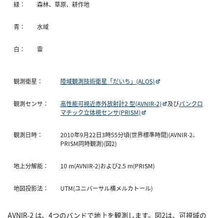
緑：
森林、草原、耕作地
青：
水域
白：
雲
観測衛星：
陸域観測技術衛星「だいち」(ALOS)
観測センサ：
高性能可視近赤外放射計2 型(AVNIR-2)
及び
パンクロ
マチック立体視センサ(PRISM)
観測日時：
2010年9月22日3時55分頃(世界標準時間)(AVNIR-2、
PRISM同時観測)(図2)
地上分解能：
10 m(AVNIR-2)および2.5 m(PRISM)
地図投影法：
UTM(ユニバーサル横メルカトール)
AVNIR-2 は、4つのバンドで地上を観測します。図2は、可視域の