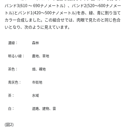
バンド3(610 〜 690ナノメートル）、バンド2(520〜600ナノメー
トル)とバンド1(420〜500ナノメートル)を赤、緑、青に割り当て
カラー合成しました。この組合せでは、肉眼で見たのと同じ色合
いとなり、次のように見えています。
濃緑：
森林
明るい緑：
農地、草地
茶色：
畑、裸地
青灰色：
市街地
茶：
水域
白：
道路、建物、雲
(図2)