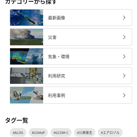
カテゴリーから探す
最新画像
災害
気象・環境
利用研究
利用事例
タグ一覧
#ALOS
#GSMaP
#GCOM-C
#公衆衛生
#エアロゾル