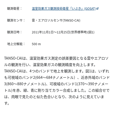
観測衛星：
温室効果ガス観測技術衛星「いぶき」(GOSAT)
観測センサ：
雲・エアロソルセンサ(TANSO-CAI)
観測日時：
2011年11月1日〜12月25日(世界標準時)(図1)
地上分解能：
500 m
TANSO-CAIは、温室効果ガス測定の誤差要因となる雲やエアロソ
ルの観測を行い、温室効果ガスの観測精度を向上します。
TANSO-CAIは、4つのバンドで地上を観測します。図1は、いずれ
も可視域のバンド2(664〜684ナノメートル）、近赤外域のバンド
3(860〜880ナノメートル)、可視域のバンド1(370〜390ナノメー
トル)を赤、緑、青に割り当てカラー合成しました。この組合せで
は、肉眼で見たのと似た色合いとなり、次のように見えていま
す。