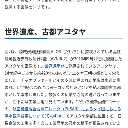
観測する画像センサです。
世界遺産、古都アユタヤ
図2は、陸域観測技術衛星ALOS（だいち）に搭載されている高性
能可視近赤外放射計2型（AVNIR-2）が2010年9月22日に観測した
アユタヤの画像です。
世界遺産
に登録されているアユタヤは、
14世紀中ごろから約420年のあいだアユタヤ王朝の都として栄え
ました。チャオプラヤー川とその支流に囲まれた地形は水運に恵
まれ、17世紀はじめにはヨーロッパと東アジアを結ぶ国際貿易都
市として繁栄しました。数多くの仏塔や寺院の跡が残っています
が、右下には工業団地も見えています。“だいち最新画像”コーナ
の、
航空機搭載合成開口レーダ（Pi-SAR）によるタイ国における
洪水観測結果について(その4)
、でアユタヤ南部に位置する、日
系企業の工場を多く含む工業団地の冠水の様子が掲載されていま