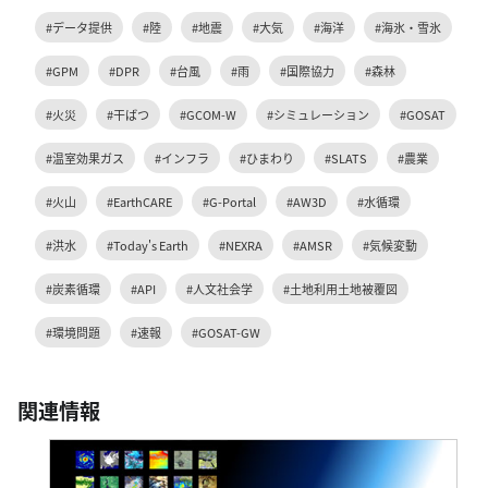
#データ提供
#陸
#地震
#大気
#海洋
#海氷・雪氷
#GPM
#DPR
#台風
#雨
#国際協力
#森林
#火災
#干ばつ
#GCOM-W
#シミュレーション
#GOSAT
#温室効果ガス
#インフラ
#ひまわり
#SLATS
#農業
#火山
#EarthCARE
#G-Portal
#AW3D
#水循環
#洪水
#Today's Earth
#NEXRA
#AMSR
#気候変動
#炭素循環
#API
#人文社会学
#土地利用土地被覆図
#環境問題
#速報
#GOSAT-GW
関連情報