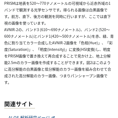
PRISMは地表を520〜770ナノメートルの可視域から近赤外域の1
バンドで観測する光学センサです。得られる画像は白黒画像で
す。前方、直下、後方の観測を同時に行いますが、ここでは直下
視の画像を使っています。
AVNIR-2の、バンド3 (610〜690ナノメートル)、バンド2 (520〜
600ナノメートル)とバンド1(420〜500ナノメートル)を赤、緑、青
色に割り当てカラー合成したAVNIR-2画像を「色相(Hue)」、「彩
度(Saturation)」、「明度(Intensity)」に変換(HSI変換)し、明度
をPRISM画像で置き換えて再合成することで見かけ上、地上分解
能2.5mのカラー画像を作成することができます。図2はこのよう
に高分解能の白黒画像と低分解能のカラー画像を組み合わせて合
成された高分解能のカラー画像、つまりパンシャープン画像で
す。
関連サイト
ALOS 解析研究ページ