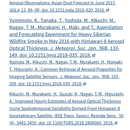
Aerosol Observations: Asian Dust Forecast in June 2015,
SOLA,
12, 86–90, doi: 10.2151/sola.2016-020, 2016.
Yumimoto, K., Tanaka, T., Yoshida, M., Kikuchi, M.,
Nagao, T. M., Murakami, H., Maki, and T.: Assimilation
and Forecasting Experiment for Heavy Siberian
Wildfire Smoke in May 2016 with Himawari-8 Aerosol
Optical Thickness,
J. Meteorol. Soc. Jpn.
, 96B, 133-
149, doi: 10.2151/jmsj.2018-035, 2018.
Yoshida, M., Kikuchi, M., Nagao, T. M., Murakami, H., Nomaki,
T., Higurashi, A.: Common Retrieval of Aerosol Properties for
Imaging Satellite Sensors,
J. Meteorol. Soc. Jpn.
, 96B, 193-
209, doi: 10.2151/jmsj.2018-039, 2018.
Kikuchi, M., Murakami, H., Suzuki, K., Nagao, T. M., Higurashi,
A.: Improved Hourly Estimates of Aerosol Optical Thickness
Using Spatiotemporal Variability Derived From Himawari-8
Geostationary Satellite, IEEE Trans, Geosci. Remote Sens., 56
(6), 3442-3455, doi: 10.1109/TGRS.2018.2800060, 2018.