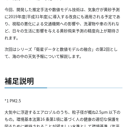
今回、開発した推定手法や数値モデル技術は、気象庁が黄砂予測
に2019年度(平成31年度)に導入する改良にも適用される予定であ
り、視程の悪化による交通機関への影響や、洗濯物や車の汚れな
ど、日々の生活に影響を与える黄砂飛来予測の精度向上が期待さ
れます。
次回はシリーズ「衛星データと数値モデルの融合」の第2回とし
て、海の中の天気予報について解説します。
補足説明
*1 PM2.5
大気中に浮遊するエアロゾルのうち、粒子径が概ね2.5µm 以下の
もの。環境基本法第16 条第1項に基づく人の健康の適切な保護を
図るために維持されることが望ましい水準として環境基準（年平