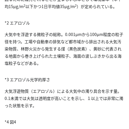
2
2
均15µg/m
以下かつ1日平均値35µg/m
）が定められている。
*2 エアロゾル
大気中を浮遊する微粒子の総称。0.001µmから100µm程度の粒子
径を持つ。工場や自動車の排気など都市域から排出される大気汚
染物質、林野火災から発生する煤（黒色炭素）、黄砂に代表され
る地面から巻き上げられた土壌粒子、海面の波しぶきから出る海
塩粒子などがある。
*3 エアロゾル光学的厚さ
大気浮遊物質（エアロゾル）による大気中の濁り具合を示す量。
0.1未満では大気は透明度が高いことを示し、１以上では非常に濁
った状態を示す。
*4 図4