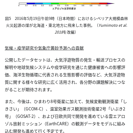
図5 2016年5月19日午前9時（日本時間）におけるシベリア大規模森林
火災起源の煤が北海道・東北地方に飛来した事例。（
Yumimoto et al.
2018
を改編）
気候・疫学研究や気象庁黄砂予測への貢献
公開したデータセットは、大気浮遊物質の発生・輸送プロセスの
解明や地球気候システムや疫学研究を通じた健康被害への影響評
価、海洋生物循環に代表される生態影響の評価など、大気浮遊物
質に関する様々な研究に広く活用され、各分野の課題解決につな
がることが期待されます。
また、今後は、ひまわり8号衛星に加えて、気候変動観測衛星「し
きさい」（GCOM-C）、温室効果ガス観測技術衛星2号「いぶき2
号」（GOSAT-2）、および日欧共同で開発を進めている雲エアロ
ゾル放射ミッション（EarthCARE）の観測データをモデルに組み
込む開発も進めて行く予定です。