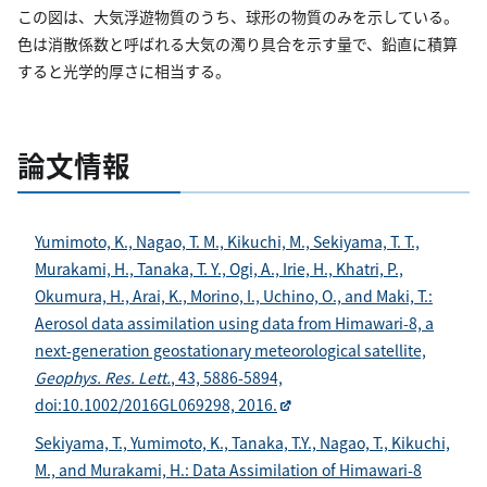
この図は、大気浮遊物質のうち、球形の物質のみを示している。
色は消散係数と呼ばれる大気の濁り具合を示す量で、鉛直に積算
すると光学的厚さに相当する。
論文情報
Yumimoto, K., Nagao, T. M., Kikuchi, M., Sekiyama, T. T.,
Murakami, H., Tanaka, T. Y., Ogi, A., Irie, H., Khatri, P.,
Okumura, H., Arai, K., Morino, I., Uchino, O., and Maki, T.:
Aerosol data assimilation using data from Himawari-8, a
next-generation geostationary meteorological satellite,
Geophys. Res. Lett.
, 43, 5886-5894,
doi:10.1002/2016GL069298, 2016.
Sekiyama, T., Yumimoto, K., Tanaka, T.Y., Nagao, T., Kikuchi,
M., and Murakami, H.: Data Assimilation of Himawari-8