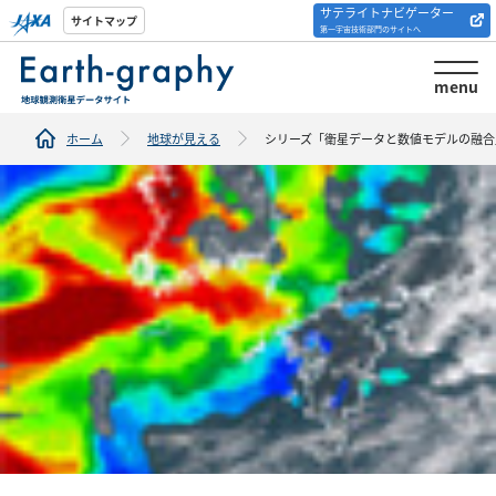
サテライトナビゲーター
解析ツール/サイトの
サイトマップ
第一宇宙技術部門のサイトへ
紹介
menu
ホーム
地球が見える
シリーズ「衛星データと数値モデルの融合」