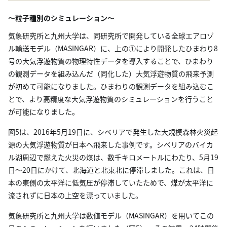
～粒子種別のシミュレーション～
気象研究所と九州大学は、同研究所で開発している全球エアロゾ
ル輸送モデル（MASINGAR）に、上の①により開発したひまわり8
号の大気浮遊物質の物理特性データを導入することで、ひまわり
の観測データを組み込んだ（同化した）大気浮遊物質の飛来予測
が初めて可能になりました。ひまわりの観測データを組み込むこ
とで、より高精度な大気浮遊物質のシミュレーションを行うこと
が可能になりました。
図5は、2016年5月19日に、シベリアで発生した大規模森林火災起
源の大気浮遊物質が日本へ飛来した事例です。シベリアのバイカ
ル湖周辺で燃えた火災の煤は、数千キロメートルにわたり、5月19
日～20日にかけて、北海道と北東北に停滞しました。これは、日
本の東側の太平洋に低気圧が停滞していたためで、煤が太平洋に
流されずに日本の上空を漂っていました。
気象研究所と九州大学は数値モデル（MASINGAR）を用いてこの