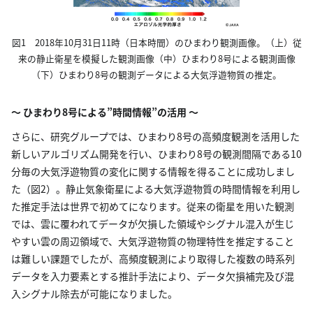
図1 2018年10月31日11時（日本時間）のひまわり観測画像。（上）従
来の静止衛星を模擬した観測画像（中）ひまわり8号による観測画像
（下）ひまわり8号の観測データによる大気浮遊物質の推定。
～ ひまわり8号による”時間情報”の活用 ～
さらに、研究グループでは、ひまわり8号の高頻度観測を活用した
新しいアルゴリズム開発を行い、ひまわり8号の観測間隔である10
分毎の大気浮遊物質の変化に関する情報を得ることに成功しまし
た（図2）。静止気象衛星による大気浮遊物質の時間情報を利用し
た推定手法は世界で初めてになります。従来の衛星を用いた観測
では、雲に覆われてデータが欠損した領域やシグナル混入が生じ
やすい雲の周辺領域で、大気浮遊物質の物理特性を推定すること
は難しい課題でしたが、高頻度観測により取得した複数の時系列
データを入力要素とする推計手法により、データ欠損補完及び混
入シグナル除去が可能になりました。