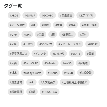
タグ一覧
#ALOS
#GSMaP
#GCOM-C
#公衆衛生
#エアロゾル
#データ提供
#陸
#地震
#大気
#海洋
#海氷・雪氷
#GPM
#DPR
#台風
#雨
#国際協力
#森林
#火災
#干ばつ
#GCOM-W
#シミュレーション
#GOSAT
#温室効果ガス
#インフラ
#ひまわり
#SLATS
#農業
#火山
#EarthCARE
#G-Portal
#AW3D
#水循環
#洪水
#Today's Earth
#NEXRA
#AMSR
#気候変動
#炭素循環
#API
#人文社会学
#土地利用土地被覆図
#環境問題
#速報
#GOSAT-GW