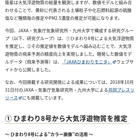
衛星は大気浮遊物質の総量を観測しますが、数値モデルと組み合
わせることで、黄砂に代表される土壌粒子や化石燃料起源の硫酸
塩など種類毎の推定やPM2.5濃度の推定が可能になります。
今回、JAXA・気象庁気象研究所・九州大学で構成する研究グルー
プ（以下、研究グループ）は、①ひまわり8号による大気浮遊物質
を推定し、②その推定値を数値モデルへ組み込むことで、大気浮
遊物質の飛来予測の精度向上を実現しました。開発した数値モデ
ルデータ（飛来予測等）は、
「JAXAひまわりモニタ」
ウェブサ
イトから公開しました。
なお、今回掲載する研究開発による成果については、2018年10月
31日付のJAXA・気象庁気象研究所・九州大学による
共同プレスリ
リース
にも掲載しています。
① ひまわり8号から大気浮遊物質を推定
～ ひまわり8号による”カラー画像”の活用 ～