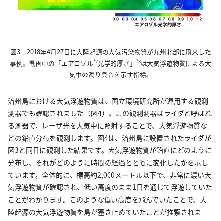
図3 2018年4月27日に大陸起源の大気汚染物質が九州北部に飛来した
*2
*3
事例。動画中の「エアロゾル
光学的厚さ」
は大気浮遊物質による大
気中の濁り具合を示す指標。
済州島における大気浮遊物質は、国立環境研究所が運用する観測
測器でも確認されました（図4）。この観測測器はライダと呼ばれ
る測器で、レーザ光を大気中に照射することで、大気浮遊物質な
どの鉛直分布を観測します。図4は、済州島に設置されたライダが
図3と同日に観測した結果です。大気浮遊物質が鉛直にどのように
分布し、それがどのように時間の経過とともに変化したかを示し
ています。全体的に、標高約2,000メートル以下で、非常に濃い大
気浮遊物質が確認され、低い高度のまま1日を通じて浮遊していた
ことがわかります。このような低い高度を飛んでいたことで、大
陸起源の大気浮遊物質を島が塞き止めていたことが推察されま