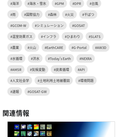
#海洋
#海氷・雪氷
#GPM
#DPR
#台風
#雨
#国際協力
#森林
#火災
#干ばつ
#GCOM-W
#シミュレーション
#GOSAT
#温室効果ガス
#インフラ
#ひまわり
#SLATS
#農業
#火山
#EarthCARE
#G-Portal
#AW3D
#水循環
#洪水
#Today's Earth
#NEXRA
#AMSR
#気候変動
#炭素循環
#API
#人文社会学
#土地利用土地被覆図
#環境問題
#速報
#GOSAT-GW
関連情報