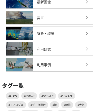
最新画像
災害
気象・環境
利用研究
利用事例
タグ一覧
#ALOS
#GSMaP
#GCOM-C
#公衆衛生
#エアロゾル
#データ提供
#陸
#地震
#大気