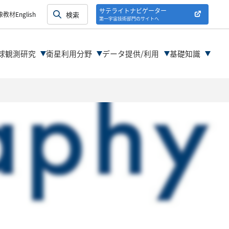
紹介
サテライトナビゲーター
像教材
English
第一宇宙技術部門のサイトへ
紹介
球観測研究
衛星利用分野
データ提供/利用
基礎知識