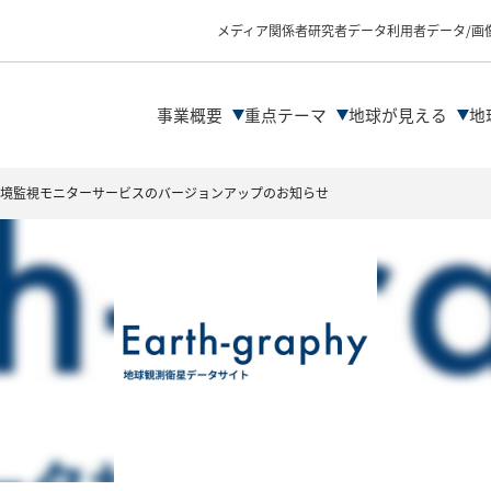
物理量プロダクトの
データ解析の流れ
メディア関係者
研究者
データ利用者
データ/画
ファイル形式
データDLサイト紹介
解析ツール/サイトの
事業概要
重点テーマ
地球が見える
地
境監視モニターサービスのバージョンアップのお知らせ