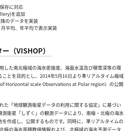
動画保存に対応
lery)を追加
1日以降のデータを実装
日別、月平均、年平均で表示実装
（VISHOP）
利用した南北極域の海氷密接度、海面水温及び積雪深等の環
ことを目的とし、2014年5月16日より準リアルタイム極域
orizontal scale Observations at Polar region）の公開
された「地球観測衛星データの利用に関する協定」に基づい
観測衛星「しずく」の観測データにより、南極・北極の海氷
他を作成し、公開するものです。同時に、準リアルタイムの
・北極の海氷面積数値情報および、北極域の海氷予測データ