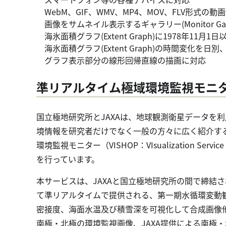
WebM、GIF、WMV、MP4、MOV、FLV形式の
画像をサムネイル表示するギャラリー(Monitor Gal
海氷面積グラフ(Extent Graph)に1978年11月
海氷面積グラフ(Extent Graph)の時間変化を
グラフ表示部分の線形回帰直線の描画に対応
準リアルタイム極域環境監視モニター
国立極地研究所とJAXAは、地球観測衛星データを
境情報を研究者だけでなく一般の方々に広く紹介する
環境監視モニター（VISHOP：VIsualization Service of H
を行っています。
本サービスは、JAXAと国立極地研究所の間で締結
て準リアルタイムで提供される、第一期水循環変動
密接度、海面水温及び積雪深を可視化して合成画像
南極・北極の環境監視画像、JAXA提供による南極