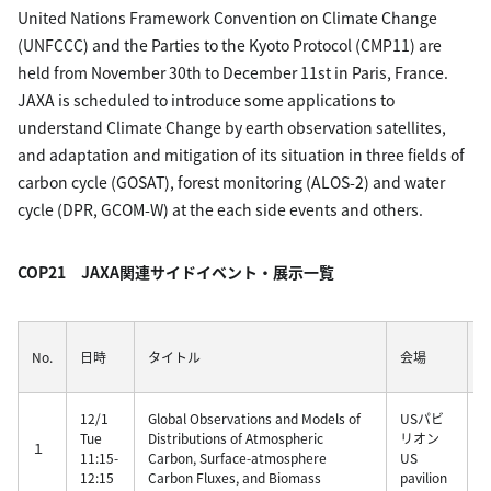
United Nations Framework Convention on Climate Change
(UNFCCC) and the Parties to the Kyoto Protocol (CMP11) are
held from November 30th to December 11st in Paris, France.
JAXA is scheduled to introduce some applications to
understand Climate Change by earth observation satellites,
and adaptation and mitigation of its situation in three fields of
carbon cycle (GOSAT), forest monitoring (ALOS-2) and water
cycle (DPR, GCOM-W) at the each side events and others.
COP21 JAXA関連サイドイベント・展示一覧
No.
日時
タイトル
会場
12/1
Global Observations and Models of
USパビ
Tue
Distributions of Atmospheric
リオン
１
11:15-
Carbon, Surface-atmosphere
US
12:15
Carbon Fluxes, and Biomass
pavilion