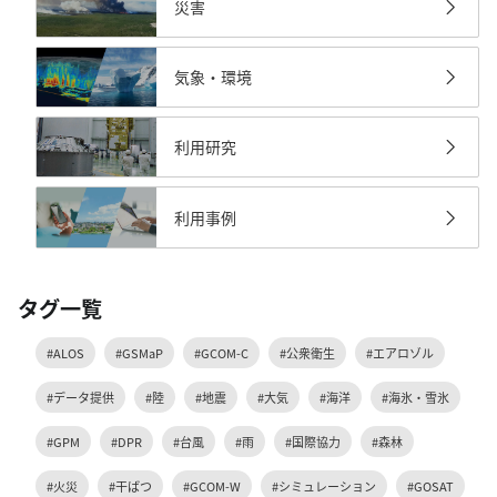
災害
気象・環境
利用研究
利用事例
タグ一覧
#ALOS
#GSMaP
#GCOM-C
#公衆衛生
#エアロゾル
#データ提供
#陸
#地震
#大気
#海洋
#海氷・雪氷
#GPM
#DPR
#台風
#雨
#国際協力
#森林
#火災
#干ばつ
#GCOM-W
#シミュレーション
#GOSAT