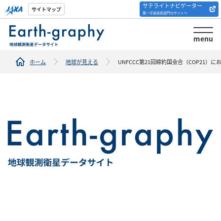
サテライトナビゲーター
解析ツール/サイトの
サイトマップ
第一宇宙技術部門のサイトへ
紹介
menu
ホーム
地球が見える
UNFCCC第21回締約国会合（COP21）におけるJAX