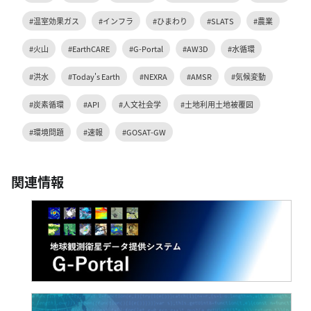
#温室効果ガス
#インフラ
#ひまわり
#SLATS
#農業
#火山
#EarthCARE
#G-Portal
#AW3D
#水循環
#洪水
#Today's Earth
#NEXRA
#AMSR
#気候変動
#炭素循環
#API
#人文社会学
#土地利用土地被覆図
#環境問題
#速報
#GOSAT-GW
関連情報