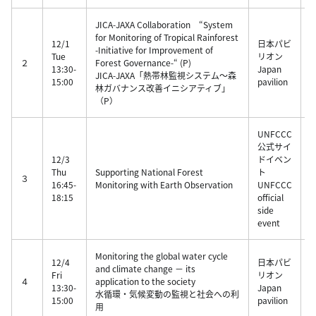
JICA-JAXA Collaboration “System
for Monitoring of Tropical Rainforest
12/1
日本パビ
-Initiative for Improvement of
Tue
リオン
A
２
Forest Governance-“ (P)
13:30-
Japan
JICA-JAXA「熱帯林監視システム～森
15:00
pavilion
林ガバナンス改善イニシアティブ」
（
（P）
UNFCCC
公式サイ
12/3
ドイベン
Thu
Supporting National Forest
ト
（
３
16:45-
Monitoring with Earth Observation
UNFCCC
18:15
official
ッ
side
event
Monitoring the global water cycle
12/4
日本パビ
and climate change － its
Fri
リオン
４
application to the society
13:30-
Japan
水循環・気候変動の監視と社会への利
15:00
pavilion
用