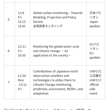
12/4
Global carbon monitoring – Towards
日本パビ
Fri
Modeling, Projection and Policy
リオン
５
15:15-
Decisio
Japan
16:45
全球炭素モニタリング
pavilion
J
EUパビ
12/11
Monitoring the global water cycle
リオン
６
Fri
and climate change － its
(
EU
16:30
application to the society－
pavilion
(
Contributions of Japanese earth
UNFCCC
J
11/30
observation satellites and
公式展示
展
Mon
technologies to utilize them to
UNFCCC
1
７
-12/11
Climate Change monitoring,
official
Fri
prediction, assessment, REDD+, and
side
研
adaptation
event
1
EUパビリオンサイドイベント スケジュール（英語）