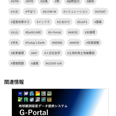
#GPM
#DPR
#台風
#雨
#国際協力
#森林
#火災
#干ばつ
#GCOM-W
#シミュレーション
#GOSAT
#温室効果ガス
#インフラ
#ひまわり
#SLATS
#農業
#火山
#EarthCARE
#G-Portal
#AW3D
#水循環
#洪水
#Today's Earth
#NEXRA
#AMSR
#気候変動
#炭素循環
#API
#人文社会学
#土地利用土地被覆図
#環境問題
#速報
#GOSAT-GW
関連情報