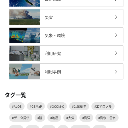
災害
気象・環境
利用研究
利用事例
タグ一覧
#ALOS
#GSMaP
#GCOM-C
#公衆衛生
#エアロゾル
#データ提供
#陸
#地震
#大気
#海洋
#海氷・雪氷