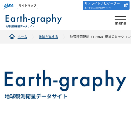
サテライトナビゲーター
解析ツール/サイトの
サイトマップ
第一宇宙技術部門のサイトへ
紹介
menu
ホーム
地球が見える
熱帯降雨観測（TRMM）衛星のミッショ