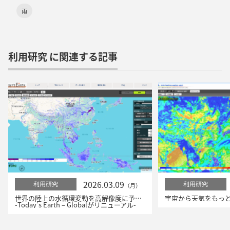
雨
利用研究 に関連する記事
2026.03.09
利用研究
利用研究
（月）
世界の陸上の水循環変動を高解像度に予測！
-Today’s Earth – Globalがリニューアル-