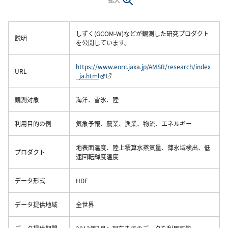
しずく(GCOM-W)などが観測した研究プロダクト
説明
を公開しています。
https://www.eorc.jaxa.jp/AMSR/research/index
URL
_ja.html
観測対象
海洋、雪氷、陸
利用目的の例
気象予報、農業、漁業、物流、エネルギー
地表面温度、陸上積算水蒸気量、薄氷域検出、低
プロダクト
速回転輝度温度
データ形式
HDF
データ提供地域
全世界