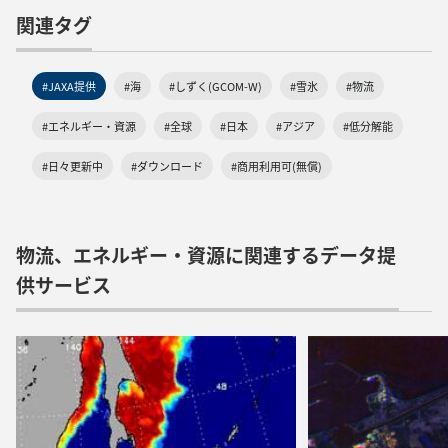
関連タグ
#JAXA提供
#海
#しずく(GCOM-W)
#雪氷
#物流
#エネルギー・資源
#全球
#日本
#アジア
#低分解能
#日々更新中
#ダウンロード
#商用利用可(無償)
物流、エネルギー・資源に関連するデータ提
供サービス